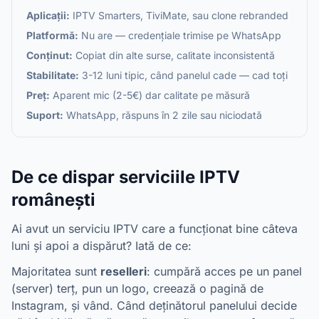
Aplicații:
IPTV Smarters, TiviMate, sau clone rebranded
Platformă:
Nu are — credențiale trimise pe WhatsApp
Conținut:
Copiat din alte surse, calitate inconsistentă
Stabilitate:
3-12 luni tipic, când panelul cade — cad toți
Preț:
Aparent mic (2-5€) dar calitate pe măsură
Suport:
WhatsApp, răspuns în 2 zile sau niciodată
De ce dispar serviciile IPTV
românești
Ai avut un serviciu IPTV care a funcționat bine câteva
luni și apoi a dispărut? Iată de ce:
Majoritatea sunt
reselleri
: cumpără acces pe un panel
(server) terț, pun un logo, creează o pagină de
Instagram, și vând. Când deținătorul panelului decide