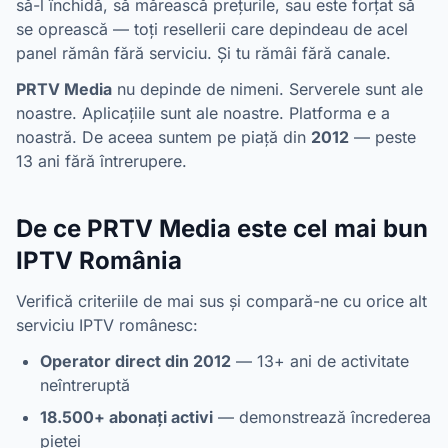
să-l închidă, să mărească prețurile, sau este forțat să
se oprească — toți resellerii care depindeau de acel
panel rămân fără serviciu. Și tu rămâi fără canale.
PRTV Media
nu depinde de nimeni. Serverele sunt ale
noastre. Aplicațiile sunt ale noastre. Platforma e a
noastră. De aceea suntem pe piață din
2012
— peste
13 ani fără întrerupere.
De ce PRTV Media este cel mai bun
IPTV România
Verifică criteriile de mai sus și compară-ne cu orice alt
serviciu IPTV românesc:
Operator direct din 2012
— 13+ ani de activitate
neîntreruptă
18.500+ abonați activi
— demonstrează încrederea
pieței