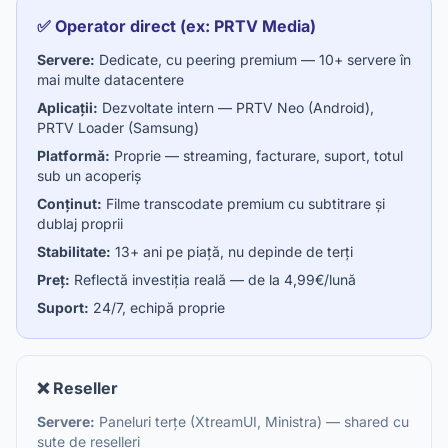
✅ Operator direct (ex: PRTV Media)
Servere:
Dedicate, cu peering premium — 10+ servere în
mai multe datacentere
Aplicații:
Dezvoltate intern — PRTV Neo (Android),
PRTV Loader (Samsung)
Platformă:
Proprie — streaming, facturare, suport, totul
sub un acoperiș
Conținut:
Filme transcodate premium cu subtitrare și
dublaj proprii
Stabilitate:
13+ ani pe piață, nu depinde de terți
Preț:
Reflectă investiția reală — de la 4,99€/lună
Suport:
24/7, echipă proprie
❌ Reseller
Servere:
Paneluri terțe (XtreamUI, Ministra) — shared cu
sute de reselleri