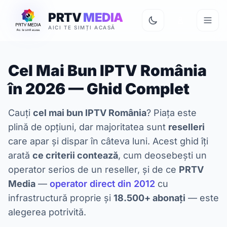
PRTV
MEDIA
AICI TE SIMȚI ACASĂ
Cel Mai Bun IPTV România
în 2026 — Ghid Complet
Cauți
cel mai bun IPTV România
? Piața este
plină de opțiuni, dar majoritatea sunt
reselleri
care apar și dispar în câteva luni. Acest ghid îți
arată
ce criterii contează
, cum deosebești un
operator serios de un reseller, și de ce
PRTV
Media
—
operator direct din 2012
cu
infrastructură proprie și
18.500+ abonați
— este
alegerea potrivită.