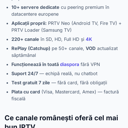
10+ servere dedicate
cu peering premium în
datacentere europene
Aplicații proprii:
PRTV Neo (Android TV, Fire TV) +
PRTV Loader (Samsung TV)
220+ canale
în SD, HD, Full HD și
4K
RePlay (Catchup)
pe 50+ canale,
VOD
actualizat
săptămânal
Funcționează în toată
diaspora
fără VPN
Suport 24/7
— echipă reală, nu chatbot
Test gratuit 7 zile
— fără card, fără obligații
Plata cu card
(Visa, Mastercard, Amex) — factură
fiscală
Ce canale românești oferă cel mai
bun IPTV