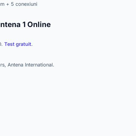
m + 5 conexiuni
Antena 1 Online
D.
Test gratuit
.
s, Antena International.