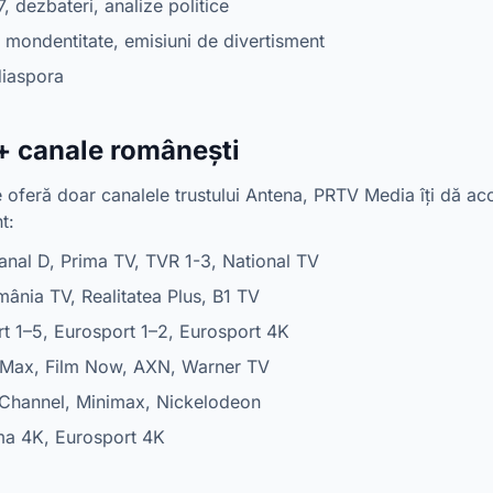
, dezbateri, analize politice
 mondentitate, emisiuni de divertisment
iaspora
 canale românești
oferă doar canalele trustului Antena, PRTV Media îți dă ac
t:
anal D, Prima TV, TVR 1-3, National TV
ânia TV, Realitatea Plus, B1 TV
rt 1–5, Eurosport 1–2, Eurosport 4K
Max, Film Now, AXN, Warner TV
Channel, Minimax, Nickelodeon
ma 4K, Eurosport 4K