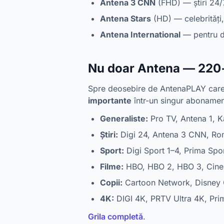
Antena 3 CNN
(FHD) — știri 24/7
Antena Stars
(HD) — celebrități,
Antena International
— pentru d
Nu doar Antena — 220+
Spre deosebire de AntenaPLAY care 
importante
într-un singur abonamen
Generaliste:
Pro TV, Antena 1, K
Știri:
Digi 24, Antena 3 CNN, Rom
Sport:
Digi Sport 1–4, Prima Spo
Filme:
HBO, HBO 2, HBO 3, Cine
Copii:
Cartoon Network, Disney 
4K:
DIGI 4K, PRTV Ultra 4K, Pri
Grila completă
.