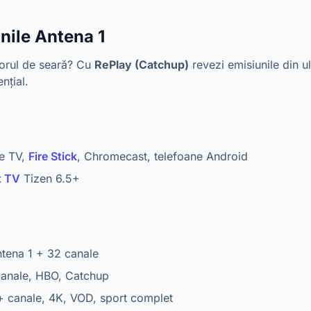
nile Antena 1
torul de seară? Cu
RePlay (Catchup)
revezi emisiunile din u
nțial.
e TV,
Fire Stick
, Chromecast, telefoane Android
t TV
Tizen 6.5+
tena 1 + 32 canale
anale, HBO, Catchup
canale, 4K, VOD, sport complet