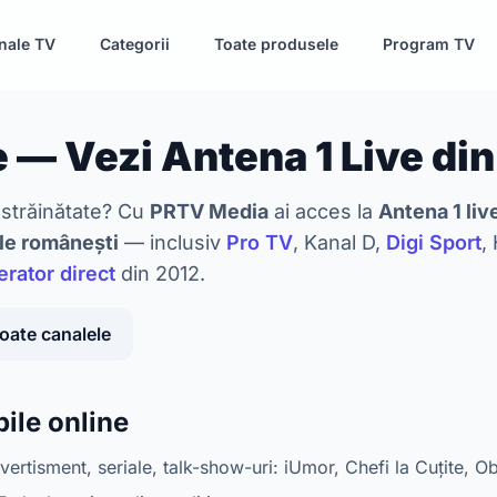
nale TV
Categorii
Toate produsele
Program TV
 — Vezi Antena 1 Live din
 străinătate? Cu
PRTV Media
ai acces la
Antena 1 live
le românești
— inclusiv
Pro TV
, Kanal D,
Digi Sport
,
rator direct
din 2012.
toate canalele
ile online
ertisment, seriale, talk-show-uri: iUmor, Chefi la Cuțite, O