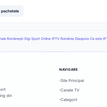
 pachetele
nale Românești
Digi Sport Online
IPTV România
Diaspora
Ce este I
·
·
·
·
NAVIGARE
Site Principal
port
Canale TV
ing din
Categorii