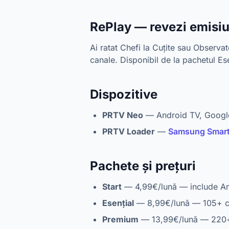
RePlay — revezi emisiu
Ai ratat Chefi la Cuțite sau Observa
canale. Disponibil de la pachetul Ese
Dispozitive
PRTV Neo
— Android TV, Googl
PRTV Loader
—
Samsung Smar
Pachete și prețuri
Start
— 4,99€/lună — include An
Esențial
— 8,99€/lună — 105+ c
Premium
— 13,99€/lună — 220+ 