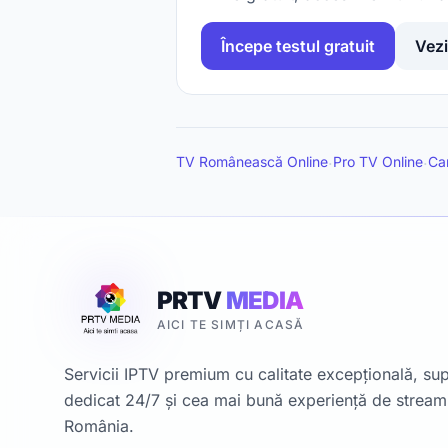
Începe testul gratuit
Vezi
TV Românească Online
Pro TV Online
Ca
·
·
PRTV
MEDIA
AICI TE SIMȚI ACASĂ
Servicii IPTV premium cu calitate excepțională, su
dedicat 24/7 și cea mai bună experiență de stream
România.