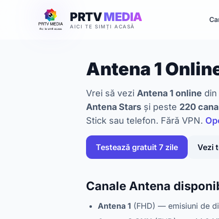
PRTV
MEDIA
Ca
AICI TE SIMȚI ACASĂ
Antena 1 Online
Vrei să vezi
Antena 1 online
din
Antena Stars
și peste
220 cana
Stick sau telefon. Fără VPN.
Ope
Testează gratuit 7 zile
Vezi 
Canale Antena disponib
Antena 1
(FHD) — emisiuni de div