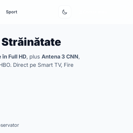
Sport
Contul meu
 Străinătate
 în Full HD
, plus
Antena 3 CNN
,
 HBO. Direct pe Smart TV, Fire
bservator