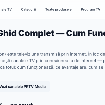
nale TV
Categorii
Toate produsele
Program TV
 Ghid Complet — Cum Fun
on) este televiziune transmisă prin internet. În loc d
imești canalele TV prin conexiunea ta de internet —
că totul: cum funcționează, ce avantaje are, cum se c
Vezi canalele PRTV Media