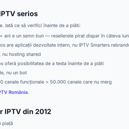
IPTV serios
 Iată ce să verifici înainte de a plăti:
 ani e un semn bun — resellerele pirat dispar în câteva lun
os are aplicații dezvoltate intern, nu IPTV Smarters rebrand
, nu hosting shared
 oferă posibilitatea de a testa înainte de a plăti
e, nu un bot
 canale funcționale > 50.000 canale care nu merg
IPTV România
.
 IPTV din 2012
 piață