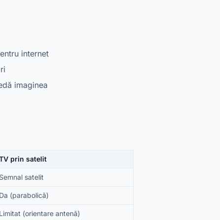
ntru internet
ri
 redă imaginea
TV prin satelit
Semnal satelit
Da (parabolică)
Limitat (orientare antenă)