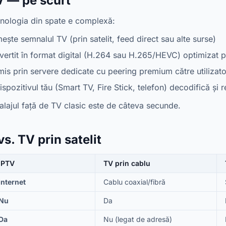
 — pe scurt
hnologia din spate e complexă:
ște semnalul TV (prin satelit, feed direct sau alte surse)
ertit în format digital (H.264 sau H.265/HEVC) optimizat pe
is prin servere dedicate cu peering premium către utilizato
spozitivul tău (Smart TV, Fire Stick, telefon) decodifică și
alajul față de TV clasic este de câteva secunde.
s. TV prin satelit
IPTV
TV prin cablu
Internet
Cablu coaxial/fibră
Nu
Da
Da
Nu (legat de adresă)