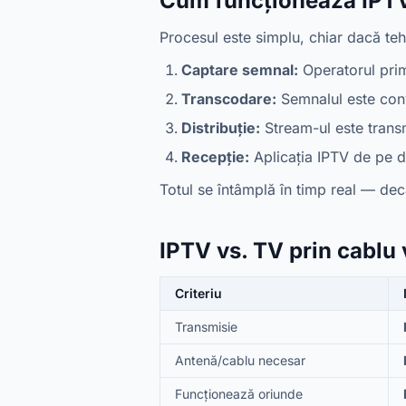
Cum funcționează IPTV
Procesul este simplu, chiar dacă te
Captare semnal:
Operatorul prime
Transcodare:
Semnalul este conv
Distribuție:
Stream-ul este transm
Recepție:
Aplicația IPTV de pe di
Totul se întâmplă în timp real — dec
IPTV vs. TV prin cablu v
Criteriu
Transmisie
Antenă/cablu necesar
Funcționează oriunde