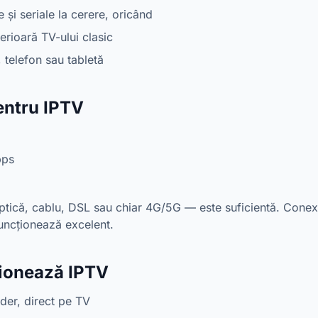
 și seriale la cerere, oricând
rioară TV-ului clasic
telefon sau tabletă
entru IPTV
bps
tică, cablu, DSL sau chiar 4G/5G — este suficientă. Conexi
funcționează excelent.
ționează IPTV
er, direct pe TV