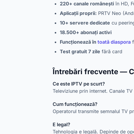
220+ canale românești
în HD, F
Aplicații proprii:
PRTV Neo (Andro
10+ servere dedicate
cu peerin
18.500+ abonați activi
Funcționează în
toată diaspora
f
Test gratuit 7 zile
fără card
Întrebări frecvente — 
Ce este IPTV pe scurt?
Televiziune prin internet. Canale TV 
Cum funcționează?
Operatorul transmite semnalul TV prin
E legal?
Tehnologia e legală. Depinde de opera