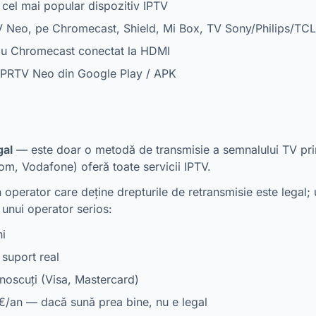
el mai popular dispozitiv IPTV
Neo, pe Chromecast, Shield, Mi Box, TV Sony/Philips/TCL
sau Chromecast conectat la HDMI
RTV Neo din Google Play / APK
gal
— este doar o metodă de transmisie a semnalului TV prin
om, Vodafone) oferă toate servicii IPTV.
n operator care deține drepturile de retransmisie este legal;
e unui operator serios:
ni
, suport real
unoscuți (Visa, Mastercard)
€/an — dacă sună prea bine, nu e legal