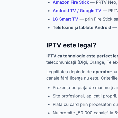
Amazon Fire Stick
— PRTV Neo, c
Android TV / Google TV
— PRTV 
LG Smart TV
— prin Fire Stick 
Telefoane și tablete Android
— P
IPTV este legal?
IPTV ca tehnologie este perfect le
telecomunicații (Digi, Orange, Telek
Legalitatea depinde de
operator
: u
canale fără licență nu este. Criteriil
Prezență pe piață de mai mulți a
Site profesional, aplicații proprii
Plata cu card prin procesatori c
Nu promite „50.000 canale" la 5