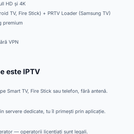
ull HD și 4K
id TV, Fire Stick) + PRTV Loader (Samsung TV)
g premium
ără VPN
Ce este IPTV
pe Smart TV, Fire Stick sau telefon, fără antenă.
 servere dedicate, tu îl primești prin aplicație.
tor — operatorii licențiați sunt legali.