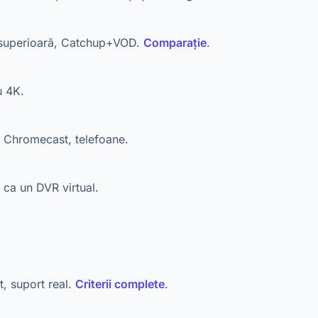
e superioară, Catchup+VOD.
Comparație
.
u 4K.
, Chromecast, telefoane.
 ca un DVR virtual.
it, suport real.
Criterii complete
.