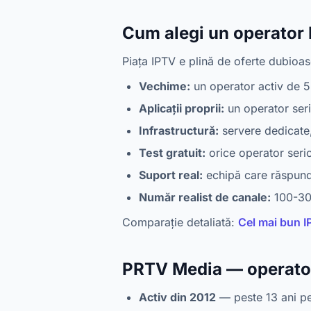
Cum alegi un operator 
Piața IPTV e plină de oferte dubioase.
Vechime:
un operator activ de 5+
Aplicații proprii:
un operator seri
Infrastructură:
servere dedicate
Test gratuit:
orice operator serios
Suport real:
echipă care răspund
Număr realist de canale:
100-300
Comparație detaliată:
Cel mai bun 
PRTV Media — operator
Activ din 2012
— peste 13 ani pe