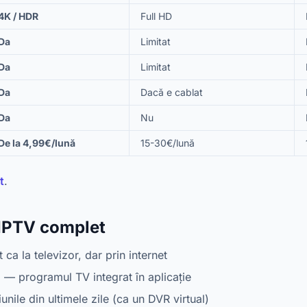
4K / HDR
Full HD
Da
Limitat
Da
Limitat
Da
Dacă e cablat
Da
Nu
De la 4,99€/lună
15-30€/lună
t
.
 IPTV complet
ca la televizor, dar prin internet
)
— programul TV integrat în aplicație
nile din ultimele zile (ca un DVR virtual)