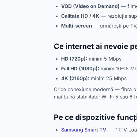
VOD (Video on Demand)
— filme
Calitate HD / 4K
— rezoluție supe
Multi-screen
— urmărești pe TV, 
Ce internet ai nevoie p
HD (720p):
minim 5 Mbps
Full HD (1080p):
minim 10–15 M
4K (2160p):
minim 25 Mbps
Orice conexiune modernă — fibră op
mai bună stabilitate; Wi-Fi 5 sau 6 
Pe ce dispozitive func
Samsung Smart TV
— PRTV Load