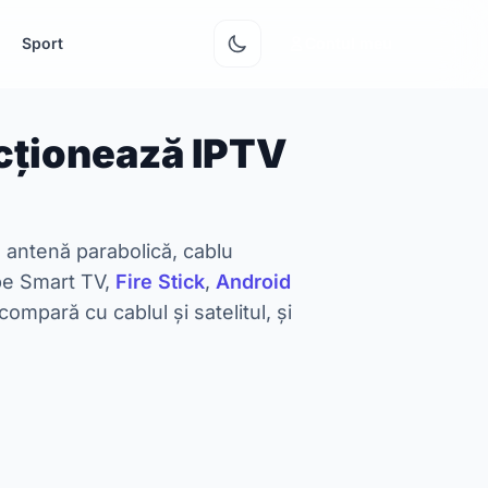
Sport
Contul meu
cționează IPTV
e antenă parabolică, cablu
 pe Smart TV,
Fire Stick
,
Android
ompară cu cablul și satelitul, și