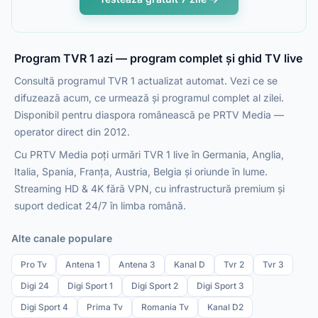
Program TVR 1 azi — program complet și ghid TV live
Consultă programul TVR 1 actualizat automat. Vezi ce se
difuzează acum, ce urmează și programul complet al zilei.
Disponibil pentru diaspora românească pe PRTV Media —
operator direct din 2012.
Cu PRTV Media poți urmări TVR 1 live în Germania, Anglia,
Italia, Spania, Franța, Austria, Belgia și oriunde în lume.
Streaming HD & 4K fără VPN, cu infrastructură premium și
suport dedicat 24/7 în limba română.
Alte canale populare
Pro Tv
Antena 1
Antena 3
Kanal D
Tvr 2
Tvr 3
Digi 24
Digi Sport 1
Digi Sport 2
Digi Sport 3
Digi Sport 4
Prima Tv
Romania Tv
Kanal D2