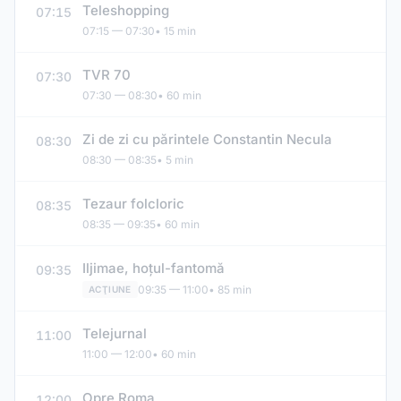
Teleshopping
07:15
07:15 — 07:30
• 15 min
TVR 70
07:30
07:30 — 08:30
• 60 min
Zi de zi cu părintele Constantin Necula
08:30
08:30 — 08:35
• 5 min
Tezaur folcloric
08:35
08:35 — 09:35
• 60 min
Iljimae, hoţul-fantomă
09:35
09:35 — 11:00
• 85 min
ACŢIUNE
Telejurnal
11:00
11:00 — 12:00
• 60 min
Opre Roma
12:00