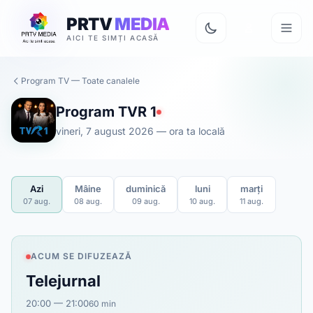
PRTV
MEDIA
AICI TE SIMȚI ACASĂ
Program TV — Toate canalele
Program TVR 1
vineri, 7 august 2026 — ora ta locală
Azi
Mâine
duminică
luni
marți
07 aug.
08 aug.
09 aug.
10 aug.
11 aug.
ACUM SE DIFUZEAZĂ
Telejurnal
20:00 — 21:00
60 min