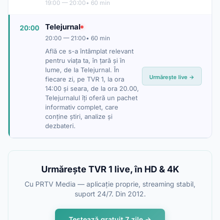
19:00 — 20:00
• 60 min
Telejurnal
20:00
20:00 — 21:00
• 60 min
Află ce s-a întâmplat relevant
pentru viaţa ta, în ţară şi în
lume, de la Telejurnal. În
Urmărește live →
fiecare zi, pe TVR 1, la ora
14:00 şi seara, de la ora 20.00,
Telejurnalul îţi oferă un pachet
informativ complet, care
conţine ştiri, analize şi
dezbateri.
Urmărește TVR 1 live, în HD & 4K
Cu PRTV Media — aplicație proprie, streaming stabil,
suport 24/7. Din 2012.
Testează gratuit 7 zile →