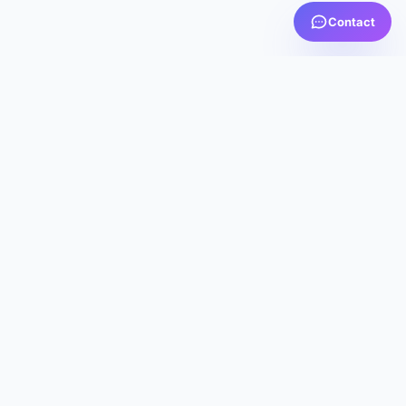
Contact
PRTV
MEDIA
AICI TE SIMȚI ACASĂ
Servicii IPTV premium cu calitate excepțională, suport
dedicat 24/7 și cea mai bună experiență de streaming
din România.
NAVIGARE