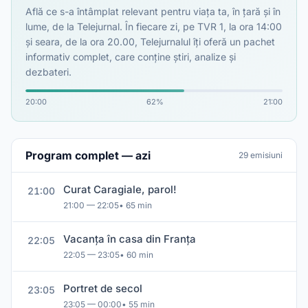
Află ce s-a întâmplat relevant pentru viaţa ta, în ţară şi în
lume, de la Telejurnal. În fiecare zi, pe TVR 1, la ora 14:00
şi seara, de la ora 20.00, Telejurnalul îţi oferă un pachet
informativ complet, care conţine ştiri, analize şi
dezbateri.
20:00
62%
21:00
Program complet — azi
29 emisiuni
Curat Caragiale, parol!
21:00
21:00 — 22:05
• 65 min
Vacanţa în casa din Franţa
22:05
22:05 — 23:05
• 60 min
Portret de secol
23:05
23:05 — 00:00
• 55 min