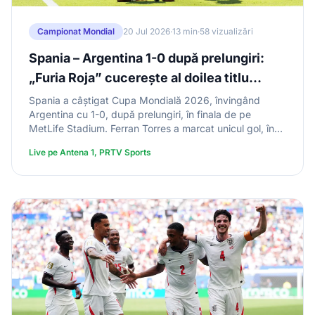
Campionat Mondial
20 Jul 2026
·
13 min
·
58 vizualizări
Spania – Argentina 1-0 după prelungiri:
„Furia Roja” cucerește al doilea titlu
mondial din istorie la Cupa Mondială 2026
Spania a câștigat Cupa Mondială 2026, învingând
Argentina cu 1-0, după prelungiri, în finala de pe
MetLife Stadium. Ferran Torres a marcat unicul gol, în
minutul 106. Argentina a jucat prelungirile în
Live pe Antena 1, PRTV Sports
inferioritate, după eliminarea lui Enzo Fernandez (93').
Este al doilea titlu mondial al Spaniei, după 2010. Messi
n-a reușit să-și apere trofeul. Cubarsi și Unai Simon au
primit distincții individuale.