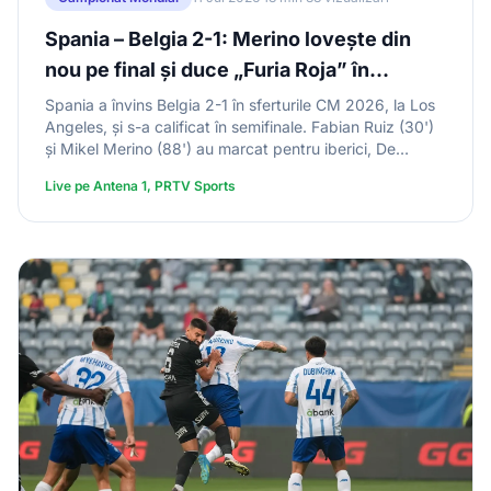
Spania – Belgia 2-1: Merino lovește din
nou pe final și duce „Furia Roja” în
semifinalele Cupei Mondiale 2026
Spania a învins Belgia 2-1 în sferturile CM 2026, la Los
Angeles, și s-a calificat în semifinale. Fabian Ruiz (30')
și Mikel Merino (88') au marcat pentru iberici, De
Ketelaere (41') pentru belgieni. Merino, super-rezervă, a
Live pe Antena 1, PRTV Sports
decis meciul la ~115 secunde după ce a intrat. Courtois
s-a accidentat și a ieșit în lacrimi. Spania joacă în
semifinale cu Franța, pe 14 iulie.