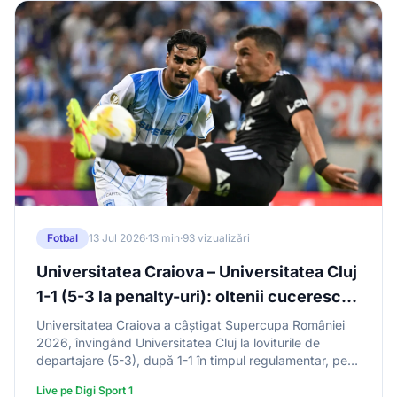
Fotbal
13 Jul 2026
·
13 min
·
93 vizualizări
Universitatea Craiova – Universitatea Cluj
1-1 (5-3 la penalty-uri): oltenii cuceresc
Supercupa României și fac tripla internă
Universitatea Craiova a câștigat Supercupa României
2026, învingând Universitatea Cluj la loviturile de
departajare (5-3), după 1-1 în timpul regulamentar, pe
„Ion Oblemenco”. Nsimba (40') a marcat pentru olteni,
Live pe Digi Sport 1
Aliev (54') pentru clujeni. La penalty-uri, Craiova a