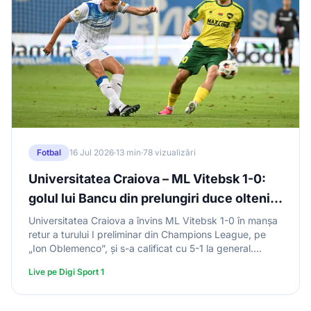
Fotbal
16 Jul 2026
·
13 min
·
78 vizualizări
Universitatea Craiova – ML Vitebsk 1-0:
golul lui Bancu din prelungiri duce oltenii
în turul doi preliminar al Ligii Campionilor
Universitatea Craiova a învins ML Vitebsk 1-0 în manșa
retur a turului I preliminar din Champions League, pe
„Ion Oblemenco”, și s-a calificat cu 5-1 la general.
Nicușor Bancu a marcat unicul gol în minutul 90+2, cu
Live pe Digi Sport 1
un șut violent de la 20 de metri. Portarul Pavlyuchenko
a fost eroul oaspeților. În turul doi, Craiova joacă cu
Levski Sofia, prima manșă marți, în Bulgaria.