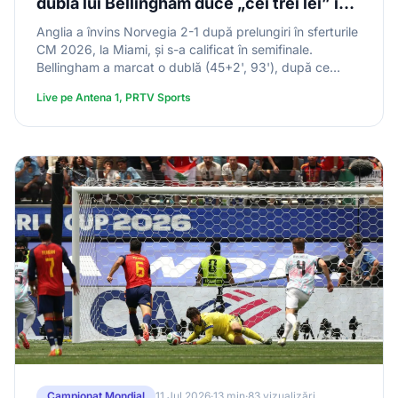
dubla lui Bellingham duce „cei trei lei” în
semifinalele Cupei Mondiale 2026
Anglia a învins Norvegia 2-1 după prelungiri în sferturile
CM 2026, la Miami, și s-a calificat în semifinale.
Bellingham a marcat o dublă (45+2', 93'), după ce
Schjelderup deschisese scorul (36'). Golul decisiv a
Live pe Antena 1, PRTV Sports
venit în prelungiri, după o gafă a portarului Nyland.
Anglia joacă în semifinale cu Argentina, pe 15 iulie.
Campionat Mondial
11 Jul 2026
·
13 min
·
83 vizualizări