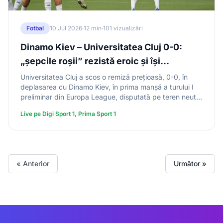
Fotbal
10 Jul 2026
·
12 min
·
101 vizualizări
Dinamo Kiev – Universitatea Cluj 0-0:
„șepcile roșii” rezistă eroic și își
păstrează șansele de calificare
Universitatea Cluj a scos o remiză prețioasă, 0-0, în
deplasarea cu Dinamo Kiev, în prima manșă a turului I
preliminar din Europa League, disputată pe teren neutru
la Lublin. Ucrainenii au dominat clar (26 de șuturi, o
Live pe Digi Sport 1, Prima Sport 1
bară prin Shaparenko), dar portarul Neofytos Michael a
păstrat poarta intactă. Mendy a ratat cea mai mare
ocazie a clujenilor. Returul e pe 16 iulie, la Cluj.
« Anterior
Următor »