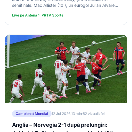
semifinale. Mac Allister (10'), un eurogol Julian Alvarez
(112') și Lautaro Martinez (120+1') au marcat pentru
Live pe Antena 1, PRTV Sports
campioana mondială, Ndoye (67') pentru elvețieni.
Messi n-a marcat, dar a pasat decisiv. Embolo a fost
eliminat în minutul 72. Argentina joacă în semifinale cu
Anglia, pe 15 iulie.
Campionat Mondial
12 Jul 2026
·
13 min
·
82 vizualizări
Anglia – Norvegia 2-1 după prelungiri: