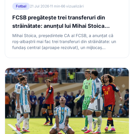
Fotbal
21 Jul 2026
·
11 min
·
66 vizualizări
FCSB pregătește trei transferuri din
străinătate: anunțul lui Mihai Stoica
înaintea dublei cu FK Auda
Mihai Stoica, președintele CA al FCSB, a anunțat că
roș-albaștrii mai fac trei transferuri din străinătate: un
fundaș central (aproape rezolvat), un mijlocaș
(negocieri avansate) și un atacant (spre finalul
săptămânii viitoare). Fundașul și mijlocașul sunt vizați
pentru lista UEFA, pentru dubla cu FK Auda din
Conference League. Denis Drăguș rămâne o pistă
separată, iar Luca Stancu așteaptă verdictul Comisiilor.