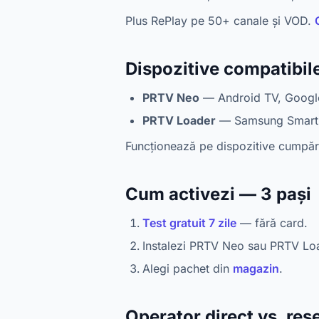
Plus RePlay pe 50+ canale și VOD.
Dispozitive compatibil
PRTV Neo
— Android TV, Google 
PRTV Loader
— Samsung Smart 
Funcționează pe dispozitive cumpă
Cum activezi — 3 pași
Test gratuit 7 zile
— fără card.
Instalezi PRTV Neo sau PRTV Lo
Alegi pachet din
magazin
.
Operator direct vs. rese