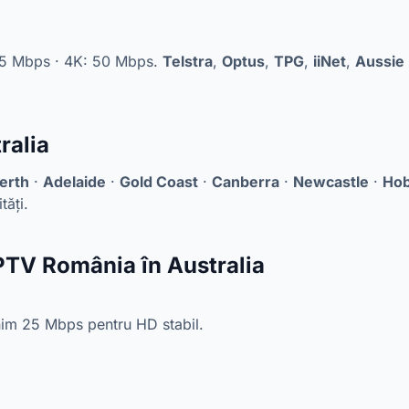
25 Mbps · 4K: 50 Mbps.
Telstra
,
Optus
,
TPG
,
iiNet
,
Aussie
ralia
erth
·
Adelaide
·
Gold Coast
·
Canberra
·
Newcastle
·
Hob
tăți.
IPTV România în Australia
im 25 Mbps pentru HD stabil.