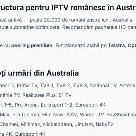
ructura pentru IPTV românesc în Austr
că activă — peste 20.000 de români australieni. Australia, 
 rute submarine optimizate. Recomandăm pachetele HD pentr
te cu
peering premium
. Funcționează stabil pe
Telstra
,
Op
i urmări din Australia
anal D, Prima TV, TVR 1, TVR 2, TVR 3, National TV, Antena
ânia TV, Realitatea Plus, B1 TV
rt 1–5, Pro Arena, Eurosport 1–2, Eurosport 4K
Max, Pro Cinema, Film Now, AXN, Warner TV, SkyShowtim
Channel, Minimax, Nickelodeon, JimJam, BabyTV
ma 4K, Eurosport 4K