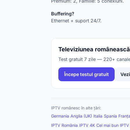
Premium: 2, Familie: 5 conexiuni.
Buffering?
Ethernet + suport 24/7.
Televiziunea românească d
Test gratuit 7 zile — 220+ canal
Începe testul gratuit
Vezi
IPTV românesc în alte țări:
Germania
Anglia (UK)
Italia
Spania
Franț
·
·
·
·
IPTV România
IPTV 4K
Cel mai bun IPTV
·
·