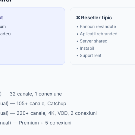
ct
❌ Reseller tipic
ium
• Panouri revândute
oader)
• Aplicații rebranded
• Server shared
• Instabil
• Suport lent
) — 32 canale, 1 conexiune
ual) — 105+ canale, Catchup
ual) — 220+ canale, 4K, VOD, 2 conexiuni
nual) — Premium + 5 conexiuni