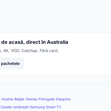
e acasă, direct în Australia
e, 4K, VOD, Catchup. Fără card.
 pachetele
a
Austria
Belgia
Olanda
Portugalia
Diaspora
·
·
·
·
·
Canale românești
Samsung Smart TV
·
·