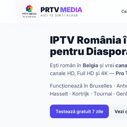
PRTV
MEDIA
Ca
AICI TE SIMȚI ACASĂ
IPTV România î
pentru Diaspor
Ești român în
Belgia
și vrei
cana
canale HD, Full HD și 4K —
Pro 
Funcționează în Bruxelles · Antw
Hasselt · Kortrijk · Tournai · Gen
Testează gratuit 7 zile
Vezi 