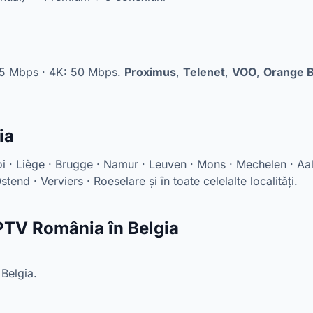
25 Mbps · 4K: 50 Mbps.
Proximus
,
Telenet
,
VOO
,
Orange 
ia
i · Liège · Brugge · Namur · Leuven · Mons · Mechelen · Aalst
tend · Verviers · Roeselare și în toate celelalte localități.
IPTV România în Belgia
 Belgia.