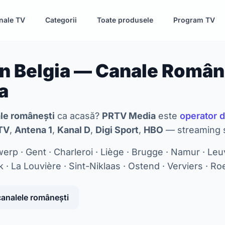
nale TV
Categorii
Toate produsele
Program TV
n Belgia — Canale Român
a
le românești
ca acasă?
PRTV Media
este
operator d
TV
,
Antena 1
,
Kanal D
,
Digi Sport
,
HBO
— streaming s
erp · Gent · Charleroi · Liège · Brugge · Namur · Leu
k · La Louvière · Sint-Niklaas · Ostend · Verviers · Roe
canalele românești