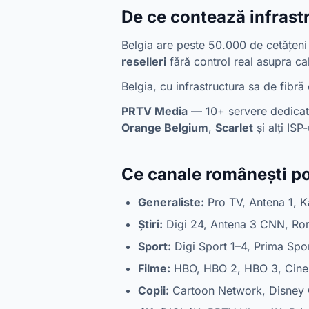
De ce contează infrast
Belgia are peste 50.000 de cetățeni
reselleri
fără control real asupra calit
Belgia, cu infrastructura sa de fibră
PRTV Media
— 10+ servere dedica
Orange Belgium
,
Scarlet
și alți ISP-
Ce canale românești po
Generaliste:
Pro TV, Antena 1, K
Știri:
Digi 24, Antena 3 CNN, Rom
Sport:
Digi Sport 1–4, Prima Spo
Filme:
HBO, HBO 2, HBO 3, Cine
Copii:
Cartoon Network, Disney 