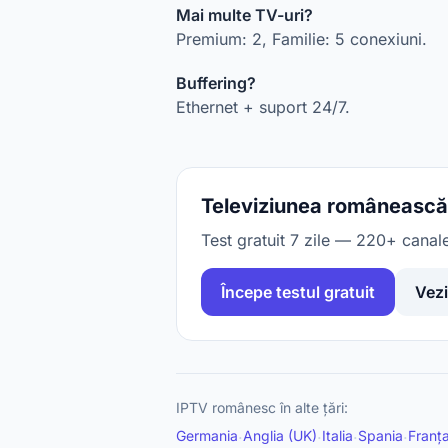
Mai multe TV-uri?
Premium: 2, Familie: 5 conexiuni.
Buffering?
Ethernet + suport 24/7.
Televiziunea românească 
Test gratuit 7 zile — 220+ canal
Începe testul gratuit
Vezi
IPTV românesc în alte țări:
Germania
Anglia (UK)
Italia
Spania
Franț
·
·
·
·