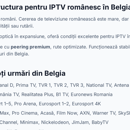
ructura pentru IPTV românesc în Belgi
 români. Cererea de televiziune românească este mare, dar m
ății sau rutării.
 optică în expansiune, oferă condiții excelente pentru IPTV în
te cu
peering premium
, rute optimizate. Funcționează stab
uri din Belgia.
ți urmări din Belgia
anal D, Prima TV, TVR 1, TVR 2, TVR 3, National TV, Antena
ânia TV, Realitatea Plus, B1 TV, Euronews Romania
rt 1–5, Pro Arena, Eurosport 1–2, Eurosport 4K
Max, Pro Cinema, Acasă, Film Now, AXN, Warner TV, Sky
Channel, Minimax, Nickelodeon, JimJam, BabyTV