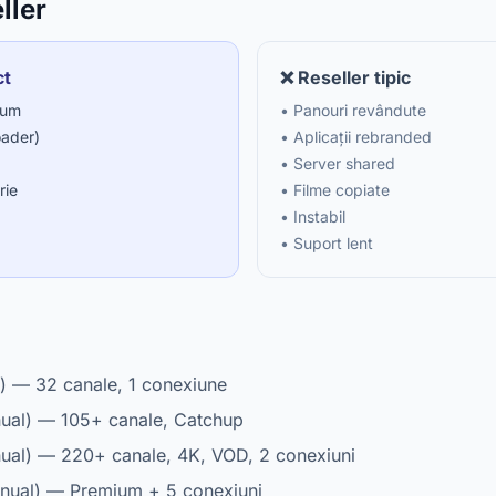
ller
ct
❌ Reseller tipic
ium
• Panouri revândute
oader)
• Aplicații rebranded
• Server shared
rie
• Filme copiate
• Instabil
• Suport lent
) — 32 canale, 1 conexiune
ual) — 105+ canale, Catchup
ual) — 220+ canale, 4K, VOD, 2 conexiuni
nual) — Premium + 5 conexiuni