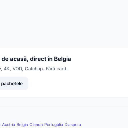
de acasă, direct în Belgia
e, 4K, VOD, Catchup. Fără card.
 pachetele
a
Austria
Belgia
Olanda
Portugalia
Diaspora
·
·
·
·
·