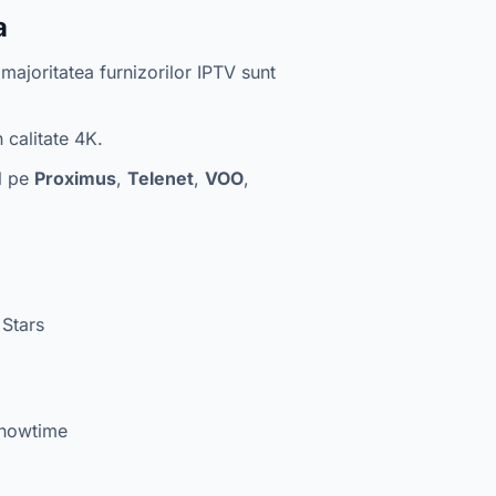
a
ajoritatea furnizorilor IPTV sunt
 calitate 4K.
il pe
Proximus
,
Telenet
,
VOO
,
 Stars
Showtime