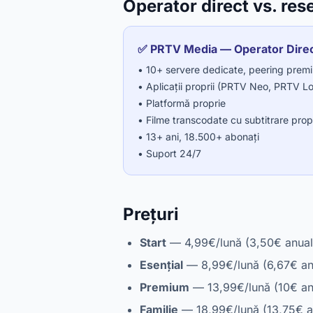
Operator direct vs. rese
✅ PRTV Media — Operator Dire
• 10+ servere dedicate, peering prem
• Aplicații proprii (PRTV Neo, PRTV L
• Platformă proprie
• Filme transcodate cu subtitrare prop
• 13+ ani, 18.500+ abonați
• Suport 24/7
Prețuri
Start
— 4,99€/lună (3,50€ anual
Esențial
— 8,99€/lună (6,67€ an
Premium
— 13,99€/lună (10€ an
Familie
— 18,99€/lună (13,75€ a