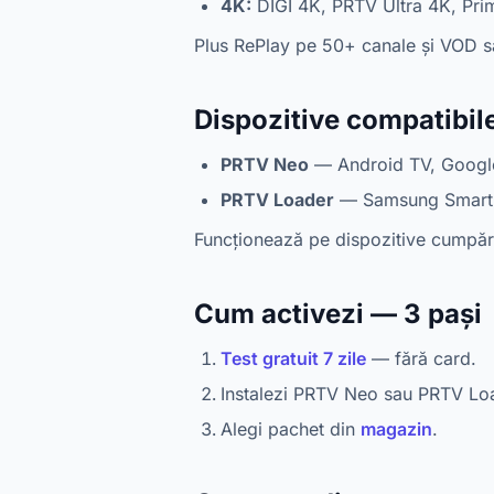
4K:
DIGI 4K, PRTV Ultra 4K, Pri
Plus RePlay pe 50+ canale și VOD 
Dispozitive compatibil
PRTV Neo
— Android TV, Google 
PRTV Loader
— Samsung Smart 
Funcționează pe dispozitive cumpăr
Cum activezi — 3 pași
Test gratuit 7 zile
— fără card.
Instalezi PRTV Neo sau PRTV Lo
Alegi pachet din
magazin
.