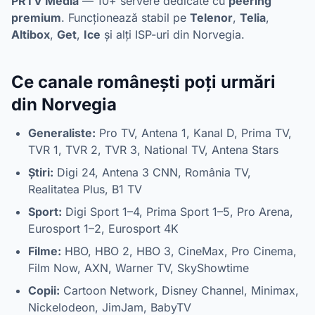
PRTV Media
— 10+ servere dedicate cu
peering
premium
. Funcționează stabil pe
Telenor
,
Telia
,
Altibox
,
Get
,
Ice
și alți ISP-uri din Norvegia.
Ce canale românești poți urmări
din Norvegia
Generaliste:
Pro TV, Antena 1, Kanal D, Prima TV,
TVR 1, TVR 2, TVR 3, National TV, Antena Stars
Știri:
Digi 24, Antena 3 CNN, România TV,
Realitatea Plus, B1 TV
Sport:
Digi Sport 1–4, Prima Sport 1–5, Pro Arena,
Eurosport 1–2, Eurosport 4K
Filme:
HBO, HBO 2, HBO 3, CineMax, Pro Cinema,
Film Now, AXN, Warner TV, SkyShowtime
Copii:
Cartoon Network, Disney Channel, Minimax,
Nickelodeon, JimJam, BabyTV