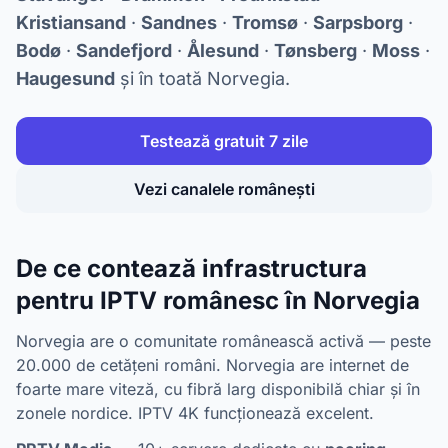
Kristiansand
·
Sandnes
·
Tromsø
·
Sarpsborg
·
Bodø
·
Sandefjord
·
Ålesund
·
Tønsberg
·
Moss
·
Haugesund
și în toată Norvegia.
Testează gratuit 7 zile
Vezi canalele românești
De ce contează infrastructura
pentru IPTV românesc în Norvegia
Norvegia are o comunitate românească activă — peste
20.000 de cetățeni români. Norvegia are internet de
foarte mare viteză, cu fibră larg disponibilă chiar și în
zonele nordice. IPTV 4K funcționează excelent.