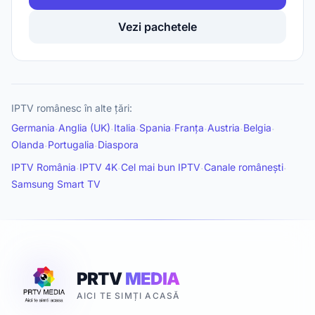
Vezi pachetele
IPTV românesc în alte țări:
Germania
Anglia (UK)
Italia
Spania
Franța
Austria
Belgia
·
·
·
·
·
·
·
Olanda
Portugalia
Diaspora
·
·
IPTV România
IPTV 4K
Cel mai bun IPTV
Canale românești
·
·
·
·
Samsung Smart TV
PRTV
MEDIA
AICI TE SIMȚI ACASĂ