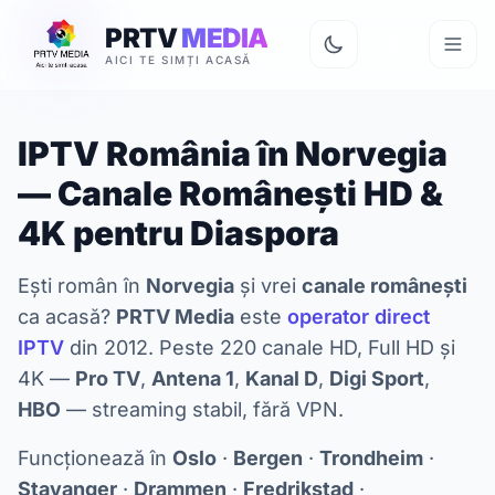
PRTV
MEDIA
AICI TE SIMȚI ACASĂ
IPTV România în Norvegia
— Canale Românești HD &
4K pentru Diaspora
Ești român în
Norvegia
și vrei
canale românești
ca acasă?
PRTV Media
este
operator direct
IPTV
din 2012. Peste 220 canale HD, Full HD și
4K —
Pro TV
,
Antena 1
,
Kanal D
,
Digi Sport
,
HBO
— streaming stabil, fără VPN.
Funcționează în
Oslo
·
Bergen
·
Trondheim
·
Stavanger
·
Drammen
·
Fredrikstad
·