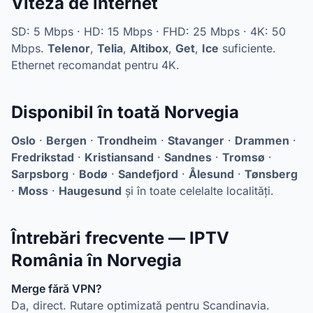
Viteză de internet
SD: 5 Mbps · HD: 15 Mbps · FHD: 25 Mbps · 4K: 50
Mbps.
Telenor
,
Telia
,
Altibox
,
Get
,
Ice
suficiente.
Ethernet recomandat pentru 4K.
Disponibil în toată Norvegia
Oslo
·
Bergen
·
Trondheim
·
Stavanger
·
Drammen
·
Fredrikstad
·
Kristiansand
·
Sandnes
·
Tromsø
·
Sarpsborg
·
Bodø
·
Sandefjord
·
Ålesund
·
Tønsberg
·
Moss
·
Haugesund
și în toate celelalte localități.
Întrebări frecvente — IPTV
România în Norvegia
Merge fără VPN?
Da, direct. Rutare optimizată pentru Scandinavia.