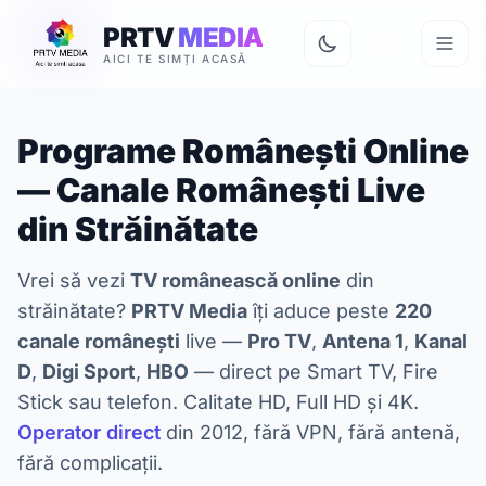
PRTV
MEDIA
AICI TE SIMȚI ACASĂ
Programe Românești Online
— Canale Românești Live
din Străinătate
Vrei să vezi
TV românească online
din
străinătate?
PRTV Media
îți aduce peste
220
canale românești
live —
Pro TV
,
Antena 1
,
Kanal
D
,
Digi Sport
,
HBO
— direct pe Smart TV, Fire
Stick sau telefon. Calitate HD, Full HD și 4K.
Operator direct
din 2012, fără VPN, fără antenă,
fără complicații.