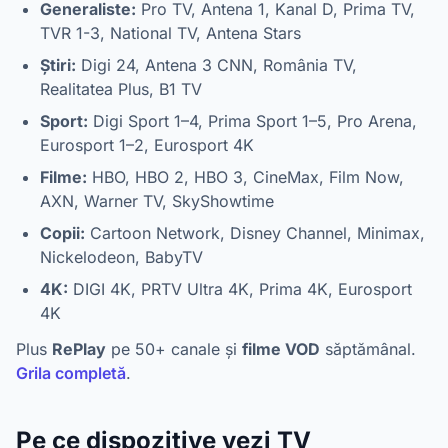
Generaliste:
Pro TV, Antena 1, Kanal D, Prima TV,
TVR 1-3, National TV, Antena Stars
Știri:
Digi 24, Antena 3 CNN, România TV,
Realitatea Plus, B1 TV
Sport:
Digi Sport 1–4, Prima Sport 1–5, Pro Arena,
Eurosport 1–2, Eurosport 4K
Filme:
HBO, HBO 2, HBO 3, CineMax, Film Now,
AXN, Warner TV, SkyShowtime
Copii:
Cartoon Network, Disney Channel, Minimax,
Nickelodeon, BabyTV
4K:
DIGI 4K, PRTV Ultra 4K, Prima 4K, Eurosport
4K
Plus
RePlay
pe 50+ canale și
filme VOD
săptămânal.
Grila completă
.
Pe ce dispozitive vezi TV