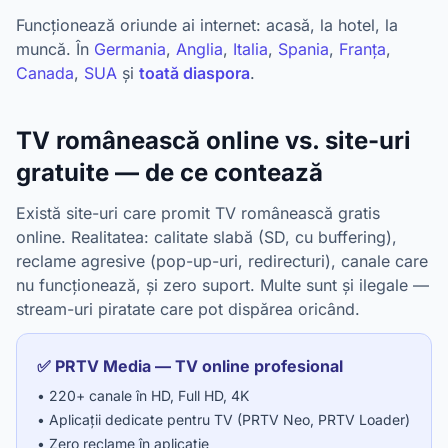
Funcționează oriunde ai internet: acasă, la hotel, la
muncă. În
Germania
,
Anglia
,
Italia
,
Spania
,
Franța
,
Canada
,
SUA
și
toată diaspora
.
TV românească online vs. site-uri
gratuite — de ce contează
Există site-uri care promit TV românească gratis
online. Realitatea: calitate slabă (SD, cu buffering),
reclame agresive (pop-up-uri, redirecturi), canale care
nu funcționează, și zero suport. Multe sunt și ilegale —
stream-uri piratate care pot dispărea oricând.
✅ PRTV Media — TV online profesional
• 220+ canale în HD, Full HD, 4K
• Aplicații dedicate pentru TV (PRTV Neo, PRTV Loader)
• Zero reclame în aplicație