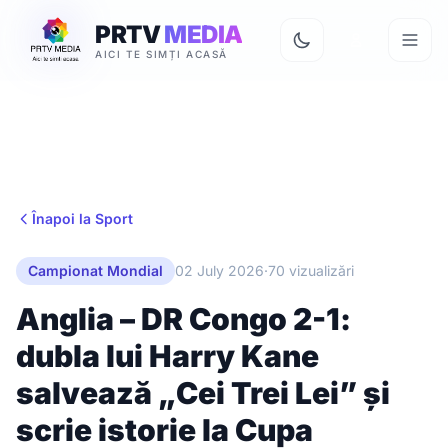
PRTV
MEDIA
AICI TE SIMȚI ACASĂ
Înapoi la Sport
Campionat Mondial
02 July 2026
·
70 vizualizări
Anglia – DR Congo 2-1:
dubla lui Harry Kane
salvează „Cei Trei Lei” și
scrie istorie la Cupa