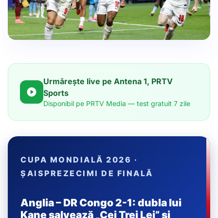
Urmărește live pe Antena 1, PRTV
Sports
Disponibil pe PRTV Media — test gratuit 7 zile
CUPA MONDIALĂ 2026 ·
ȘAISPREZECIMI DE FINALĂ
Anglia – DR Congo 2-1: dubla lui
Kane salvează „Cei Trei Lei” și