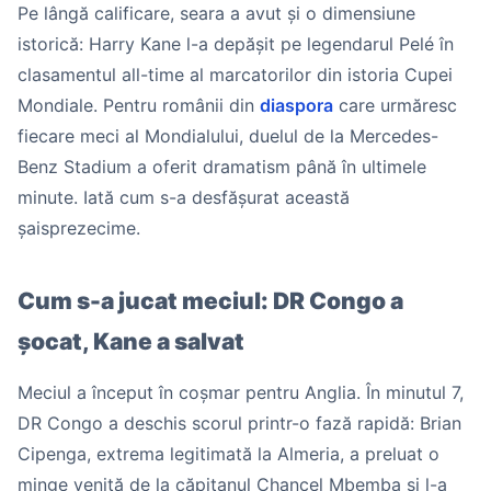
Pe lângă calificare, seara a avut și o dimensiune
istorică: Harry Kane l-a depășit pe legendarul Pelé în
clasamentul all-time al marcatorilor din istoria Cupei
Mondiale. Pentru românii din
diaspora
care urmăresc
fiecare meci al Mondialului, duelul de la Mercedes-
Benz Stadium a oferit dramatism până în ultimele
minute. Iată cum s-a desfășurat această
șaisprezecime.
Cum s-a jucat meciul: DR Congo a
șocat, Kane a salvat
Meciul a început în coșmar pentru Anglia. În minutul 7,
DR Congo a deschis scorul printr-o fază rapidă: Brian
Cipenga, extrema legitimată la Almeria, a preluat o
minge venită de la căpitanul Chancel Mbemba și l-a