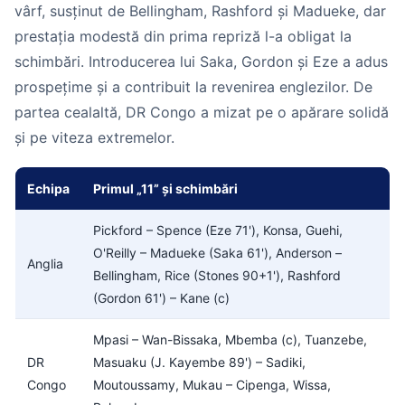
vârf, susținut de Bellingham, Rashford și Madueke, dar
prestația modestă din prima repriză l-a obligat la
schimbări. Introducerea lui Saka, Gordon și Eze a adus
prospețime și a contribuit la revenirea englezilor. De
partea cealaltă, DR Congo a mizat pe o apărare solidă
și pe viteza extremelor.
Echipa
Primul „11” și schimbări
Pickford – Spence (Eze 71'), Konsa, Guehi,
O'Reilly – Madueke (Saka 61'), Anderson –
Anglia
Bellingham, Rice (Stones 90+1'), Rashford
(Gordon 61') – Kane (c)
Mpasi – Wan-Bissaka, Mbemba (c), Tuanzebe,
DR
Masuaku (J. Kayembe 89') – Sadiki,
Congo
Moutoussamy, Mukau – Cipenga, Wissa,