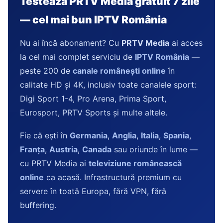
Testează PRTV Media gratuit 7 zile
— cel mai bun IPTV România
Nu ai încă abonament? Cu
PRTV Media
ai acces
la cel mai complet serviciu de
IPTV România
—
peste 200 de
canale românești online
în
calitate HD și 4K, inclusiv toate canalele sport:
Digi Sport 1-4, Pro Arena, Prima Sport,
Eurosport, PRTV Sports și multe altele.
Fie că ești în
Germania
,
Anglia
,
Italia
,
Spania
,
Franța
,
Austria
,
Canada
sau oriunde în lume —
cu PRTV Media ai
televiziune românească
online
ca acasă. Infrastructură premium cu
servere în toată Europa, fără VPN, fără
buffering.