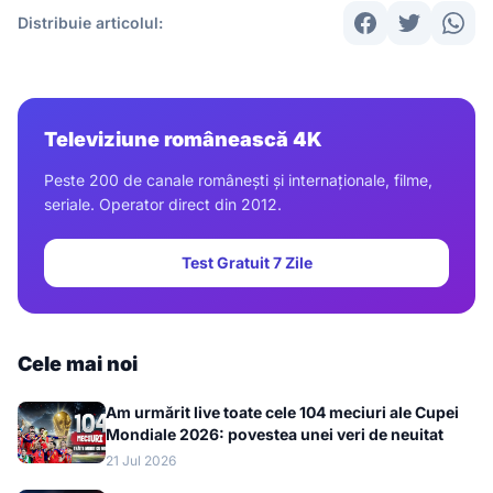
Distribuie articolul:
Televiziune românească 4K
Peste 200 de canale românești și internaționale, filme,
seriale. Operator direct din 2012.
Test Gratuit 7 Zile
Cele mai noi
Am urmărit live toate cele 104 meciuri ale Cupei
Mondiale 2026: povestea unei veri de neuitat
21 Jul 2026