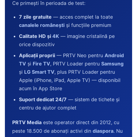
Ce primești în perioada de test:
7 zile gratuite
— acces complet la toate
canalele românești
și funcțiile premium
Calitate HD și
4K
— imagine cristalină pe
orice dispozitiv
Aplicații proprii
— PRTV Neo pentru
Android
TV
și
Fire TV
, PRTV Loader pentru
Samsung
și
LG Smart TV
, plus PRTV Loader pentru
Apple (iPhone, iPad, Apple TV) — disponibil
acum în App Store
Suport dedicat 24/7
— sistem de tichete și
centru de ajutor complet
PRTV Media
este operator direct din 2012, cu
peste 18.500 de abonați activi din
diaspora
. Nu