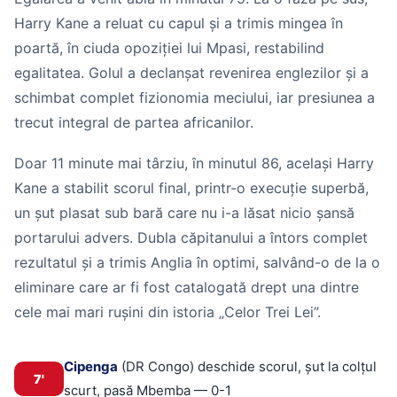
Harry Kane a reluat cu capul și a trimis mingea în
poartă, în ciuda opoziției lui Mpasi, restabilind
egalitatea. Golul a declanșat revenirea englezilor și a
schimbat complet fizionomia meciului, iar presiunea a
trecut integral de partea africanilor.
Doar 11 minute mai târziu, în minutul 86, același Harry
Kane a stabilit scorul final, printr-o execuție superbă,
un șut plasat sub bară care nu i-a lăsat nicio șansă
portarului advers. Dubla căpitanului a întors complet
rezultatul și a trimis Anglia în optimi, salvând-o de la o
eliminare care ar fi fost catalogată drept una dintre
cele mai mari rușini din istoria „Celor Trei Lei”.
Cipenga
(DR Congo) deschide scorul, șut la colțul
7'
scurt, pasă Mbemba — 0-1