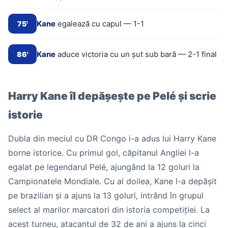
Kane
egalează cu capul — 1-1
75'
Kane
aduce victoria cu un șut sub bară — 2-1 final
86'
Harry Kane îl depășește pe Pelé și scrie
istorie
Dubla din meciul cu DR Congo i-a adus lui Harry Kane
borne istorice. Cu primul gol, căpitanul Angliei l-a
egalat pe legendarul Pelé, ajungând la 12 goluri la
Campionatele Mondiale. Cu al doilea, Kane l-a depășit
pe brazilian și a ajuns la 13 goluri, intrând în grupul
select al marilor marcatori din istoria competiției. La
acest turneu, atacantul de 32 de ani a ajuns la cinci