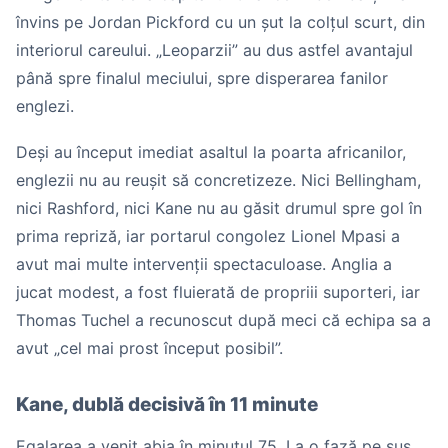
învins pe Jordan Pickford cu un șut la colțul scurt, din
interiorul careului. „Leoparzii” au dus astfel avantajul
până spre finalul meciului, spre disperarea fanilor
englezi.
Deși au început imediat asaltul la poarta africanilor,
englezii nu au reușit să concretizeze. Nici Bellingham,
nici Rashford, nici Kane nu au găsit drumul spre gol în
prima repriză, iar portarul congolez Lionel Mpasi a
avut mai multe intervenții spectaculoase. Anglia a
jucat modest, a fost fluierată de propriii suporteri, iar
Thomas Tuchel a recunoscut după meci că echipa sa a
avut „cel mai prost început posibil”.
Kane, dublă decisivă în 11 minute
Egalarea a venit abia în minutul 75. La o fază pe sus,