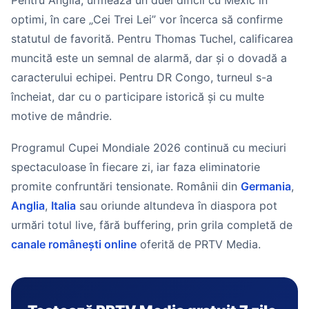
Pentru Anglia, urmează un duel dificil cu Mexic în
optimi, în care „Cei Trei Lei” vor încerca să confirme
statutul de favorită. Pentru Thomas Tuchel, calificarea
muncită este un semnal de alarmă, dar și o dovadă a
caracterului echipei. Pentru DR Congo, turneul s-a
încheiat, dar cu o participare istorică și cu multe
motive de mândrie.
Programul Cupei Mondiale 2026 continuă cu meciuri
spectaculoase în fiecare zi, iar faza eliminatorie
promite confruntări tensionate. Românii din
Germania
,
Anglia
,
Italia
sau oriunde altundeva în diaspora pot
urmări totul live, fără buffering, prin grila completă de
canale românești online
oferită de PRTV Media.