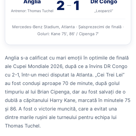
2
1
Anglia
DR Congo
—
Antrenor: Thomas Tuchel
„Leoparzii”
Mercedes-Benz Stadium, Atlanta · Șaisprezecimi de finală ·
Goluri: Kane 75', 86' / Cipenga 7'
Anglia s-a calificat cu mari emoții în optimile de finală
ale Cupei Mondiale 2026, după ce a învins DR Congo
cu 2-1, într-un meci disputat la Atlanta. „Cei Trei Lei”
au fost conduși aproape 70 de minute, după golul
timpuriu al lui Brian Cipenga, dar au fost salvați de o
dublă a căpitanului Harry Kane, marcată în minutele 75
și 86. A fost o victorie muncită, care a evitat una
dintre marile rușini ale turneului pentru echipa lui
Thomas Tuchel.