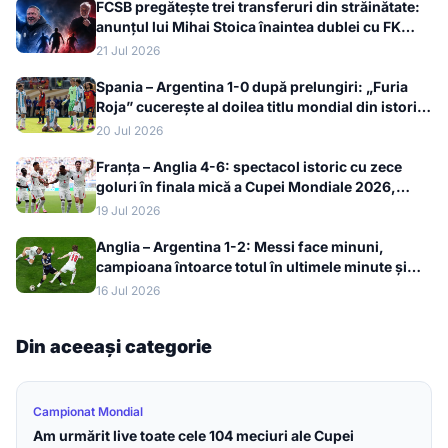
FCSB pregătește trei transferuri din străinătate:
anunțul lui Mihai Stoica înaintea dublei cu FK
Auda
21 Jul 2026
Spania – Argentina 1-0 după prelungiri: „Furia
Roja” cucerește al doilea titlu mondial din istorie
la Cupa Mondială 2026
20 Jul 2026
Franța – Anglia 4-6: spectacol istoric cu zece
goluri în finala mică a Cupei Mondiale 2026,
bronzul merge la englezi
19 Jul 2026
Anglia – Argentina 1-2: Messi face minuni,
campioana întoarce totul în ultimele minute și
merge în finala Cupei Mondiale 2026
16 Jul 2026
Din aceeași categorie
Campionat Mondial
Am urmărit live toate cele 104 meciuri ale Cupei