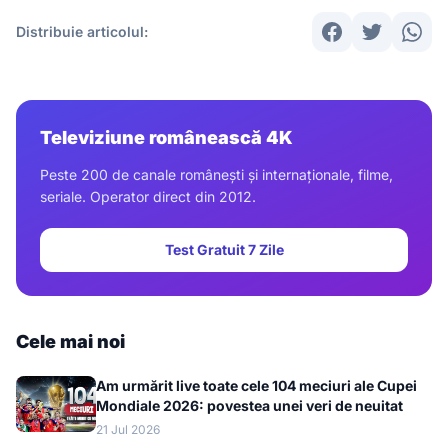
Distribuie articolul:
Televiziune românească 4K
Peste 200 de canale românești și internaționale, filme,
seriale. Operator direct din 2012.
Test Gratuit 7 Zile
Cele mai noi
Am urmărit live toate cele 104 meciuri ale Cupei
Mondiale 2026: povestea unei veri de neuitat
21 Jul 2026