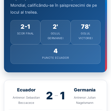
Mondial, calificându-se în șaisprezecimi de pe
locul al treilea.
2-1
2'
78'
SCOR FINAL
GOLUL
GOLUL
GERMANIEI
VICTORIEI
4
PUNCTE ECUADOR
Ecuador
Germania
2
1
—
Antrenor: Sebastian
Antrenor: Julian
Beccacece
Nagelsmann