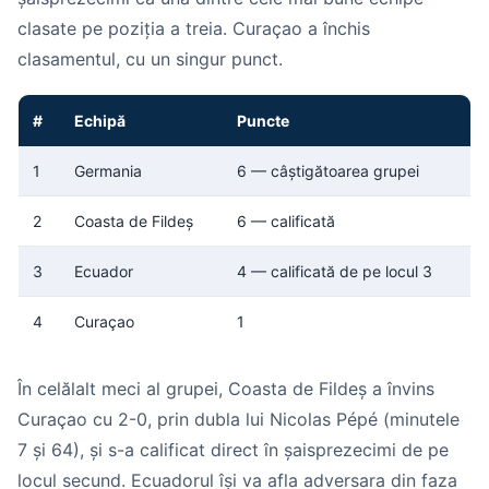
clasate pe poziția a treia. Curaçao a închis
clasamentul, cu un singur punct.
#
Echipă
Puncte
1
Germania
6 — câștigătoarea grupei
2
Coasta de Fildeș
6 — calificată
3
Ecuador
4 — calificată de pe locul 3
4
Curaçao
1
În celălalt meci al grupei, Coasta de Fildeș a învins
Curaçao cu 2-0, prin dubla lui Nicolas Pépé (minutele
7 și 64), și s-a calificat direct în șaisprezecimi de pe
locul secund. Ecuadorul își va afla adversara din faza