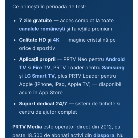
Ce primești în perioada de test:
7 zile gratuite
— acces complet la toate
canalele românești
și funcțiile premium
Calitate HD și
4K
— imagine cristalină pe
orice dispozitiv
Aplicații proprii
— PRTV Neo pentru
Android
TV
și
Fire TV
, PRTV Loader pentru
Samsung
și
LG Smart TV
, plus PRTV Loader pentru
Apple (iPhone, iPad, Apple TV) — disponibil
acum în App Store
Suport dedicat 24/7
— sistem de tichete și
centru de ajutor complet
PRTV Media
este operator direct din 2012, cu
peste 18.500 de abonați activi din
diaspora
. Nu