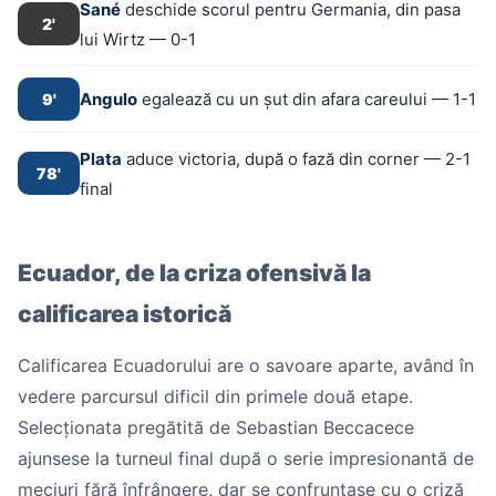
Sané
deschide scorul pentru Germania, din pasa
2'
lui Wirtz — 0-1
Angulo
egalează cu un șut din afara careului — 1-1
9'
Plata
aduce victoria, după o fază din corner — 2-1
78'
final
Ecuador, de la criza ofensivă la
calificarea istorică
Calificarea Ecuadorului are o savoare aparte, având în
vedere parcursul dificil din primele două etape.
Selecționata pregătită de Sebastian Beccacece
ajunsese la turneul final după o serie impresionantă de
meciuri fără înfrângere, dar se confruntase cu o criză