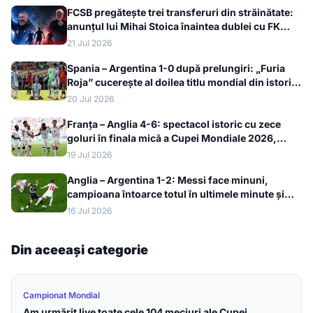
FCSB pregătește trei transferuri din străinătate:
anunțul lui Mihai Stoica înaintea dublei cu FK
Auda
21 Jul 2026
Spania – Argentina 1-0 după prelungiri: „Furia
Roja” cucerește al doilea titlu mondial din istorie
la Cupa Mondială 2026
20 Jul 2026
Franța – Anglia 4-6: spectacol istoric cu zece
goluri în finala mică a Cupei Mondiale 2026,
bronzul merge la englezi
19 Jul 2026
Anglia – Argentina 1-2: Messi face minuni,
campioana întoarce totul în ultimele minute și
merge în finala Cupei Mondiale 2026
16 Jul 2026
Din aceeași categorie
Campionat Mondial
Am urmărit live toate cele 104 meciuri ale Cupei