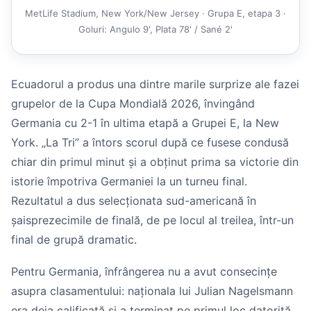
MetLife Stadium, New York/New Jersey · Grupa E, etapa 3 ·
Goluri: Angulo 9', Plata 78' / Sané 2'
Ecuadorul a produs una dintre marile surprize ale fazei
grupelor de la Cupa Mondială 2026, învingând
Germania cu 2-1 în ultima etapă a Grupei E, la New
York. „La Tri” a întors scorul după ce fusese condusă
chiar din primul minut și a obținut prima sa victorie din
istorie împotriva Germaniei la un turneu final.
Rezultatul a dus selecționata sud-americană în
șaisprezecimile de finală, de pe locul al treilea, într-un
final de grupă dramatic.
Pentru Germania, înfrângerea nu a avut consecințe
asupra clasamentului: naționala lui Julian Nagelsmann
era deja calificată și a terminat pe primul loc datorită