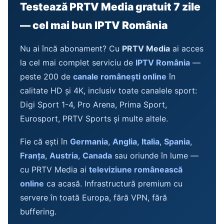
Testează PRTV Media gratuit 7 zile
— cel mai bun IPTV România
Nu ai încă abonament? Cu
PRTV Media
ai acces
la cel mai complet serviciu de
IPTV România
—
peste 200 de
canale românești online
în
calitate HD și 4K, inclusiv toate canalele sport:
Digi Sport 1-4, Pro Arena, Prima Sport,
Eurosport, PRTV Sports și multe altele.
Fie că ești în
Germania
,
Anglia
,
Italia
,
Spania
,
Franța
,
Austria
,
Canada
sau oriunde în lume —
cu PRTV Media ai
televiziune românească
online
ca acasă. Infrastructură premium cu
servere în toată Europa, fără VPN, fără
buffering.