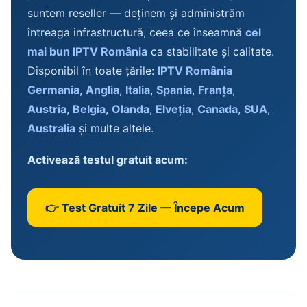
suntem reseller — deținem și administrăm
întreaga infrastructură, ceea ce înseamnă
cel
mai bun IPTV România
ca stabilitate și calitate.
Disponibil în toate țările:
IPTV România
Germania
,
Anglia
,
Italia
,
Spania
,
Franța
,
Austria
,
Belgia
,
Olanda
,
Elveția
,
Canada
,
SUA
,
Australia
și multe altele.
Activează testul gratuit acum:
👉 Test Gratuit 7 Zile — Începe Acum