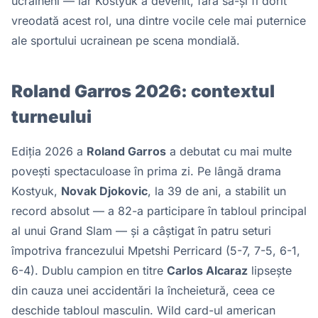
ucraineni — iar Kostyuk a devenit, fără să-și fi dorit
vreodată acest rol, una dintre vocile cele mai puternice
ale sportului ucrainean pe scena mondială.
Roland Garros 2026: contextul
turneului
Ediția 2026 a
Roland Garros
a debutat cu mai multe
povești spectaculoase în prima zi. Pe lângă drama
Kostyuk,
Novak Djokovic
, la 39 de ani, a stabilit un
record absolut — a 82-a participare în tabloul principal
al unui Grand Slam — și a câștigat în patru seturi
împotriva francezului Mpetshi Perricard (5-7, 7-5, 6-1,
6-4). Dublu campion en titre
Carlos Alcaraz
lipsește
din cauza unei accidentări la încheietură, ceea ce
deschide tabloul masculin. Wild card-ul american