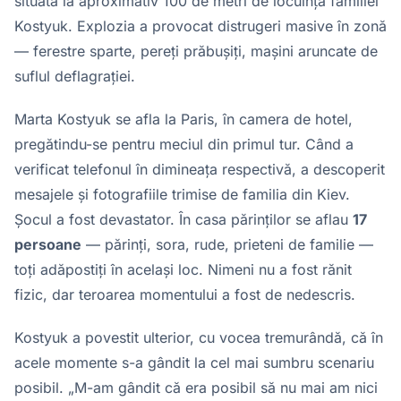
situată la aproximativ 100 de metri de locuința familiei
Kostyuk. Explozia a provocat distrugeri masive în zonă
— ferestre sparte, pereți prăbușiți, mașini aruncate de
suflul deflagrației.
Marta Kostyuk se afla la Paris, în camera de hotel,
pregătindu-se pentru meciul din primul tur. Când a
verificat telefonul în dimineața respectivă, a descoperit
mesajele și fotografiile trimise de familia din Kiev.
Șocul a fost devastator. În casa părinților se aflau
17
persoane
— părinți, sora, rude, prieteni de familie —
toți adăpostiți în același loc. Nimeni nu a fost rănit
fizic, dar teroarea momentului a fost de nedescris.
Kostyuk a povestit ulterior, cu vocea tremurândă, că în
acele momente s-a gândit la cel mai sumbru scenariu
posibil. „M-am gândit că era posibil să nu mai am nici