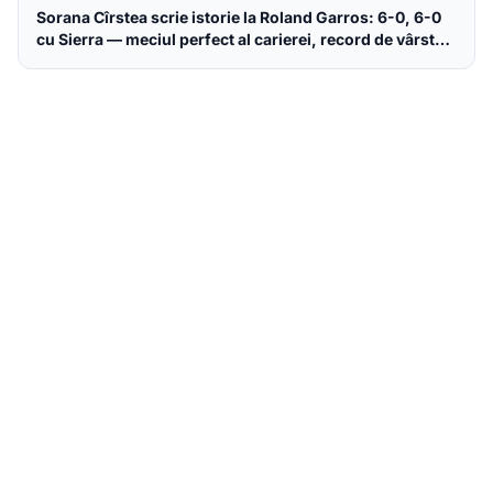
Sorana Cîrstea scrie istorie la Roland Garros: 6-0, 6-0
cu Sierra — meciul perfect al carierei, record de vârstă
în era Open și doar 7 game-uri pierdute în 3 tururi