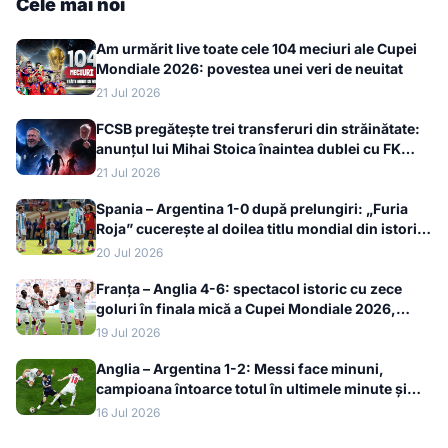
Cele mai noi
Am urmărit live toate cele 104 meciuri ale Cupei
Mondiale 2026: povestea unei veri de neuitat
21 Jul 2026
FCSB pregătește trei transferuri din străinătate:
anunțul lui Mihai Stoica înaintea dublei cu FK
Auda
21 Jul 2026
Spania – Argentina 1-0 după prelungiri: „Furia
Roja” cucerește al doilea titlu mondial din istorie
la Cupa Mondială 2026
20 Jul 2026
Franța – Anglia 4-6: spectacol istoric cu zece
goluri în finala mică a Cupei Mondiale 2026,
bronzul merge la englezi
19 Jul 2026
Anglia – Argentina 1-2: Messi face minuni,
campioana întoarce totul în ultimele minute și
merge în finala Cupei Mondiale 2026
16 Jul 2026