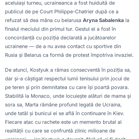
aceluiași turneu, ucraineanca a fost huiduită de
publicul de pe Court Philippe-Chatrier după ce a
refuzat să dea mâna cu belarusa
Aryna Sabalenka
la
finalul meciului din primul tur. Gestul ei a fost în
concordanță cu poziția declarată a jucătoarelor
ucrainene — de a nu avea contact cu sportive din
Rusia și Belarus ca formă de protest împotriva invaziei.
De atunci, Kostyuk a rămas consecventă în poziția sa,
dar și-a câștigat respectul lumii tenisului prin jocul de
pe teren și prin demnitatea cu care își poartă povara.
Stabilită la Monaco, unde locuiește alături de mama și
sora sa, Marta rămâne profund legată de Ucraina,
unde tatăl și bunicul ei se află în continuare în Kiev.
Fiecare atac cu rachete este un memento brutal al
realității cu care se confruntă zilnic milioane de