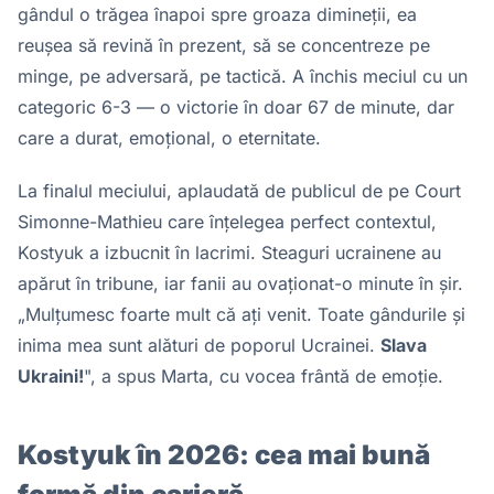
gândul o trăgea înapoi spre groaza dimineții, ea
reușea să revină în prezent, să se concentreze pe
minge, pe adversară, pe tactică. A închis meciul cu un
categoric 6-3 — o victorie în doar 67 de minute, dar
care a durat, emoțional, o eternitate.
La finalul meciului, aplaudată de publicul de pe Court
Simonne-Mathieu care înțelegea perfect contextul,
Kostyuk a izbucnit în lacrimi. Steaguri ucrainene au
apărut în tribune, iar fanii au ovaționat-o minute în șir.
„Mulțumesc foarte mult că ați venit. Toate gândurile și
inima mea sunt alături de poporul Ucrainei.
Slava
Ukraini!
", a spus Marta, cu vocea frântă de emoție.
Kostyuk în 2026: cea mai bună