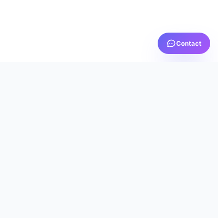
Contact
PRTV
MEDIA
AICI TE SIMȚI ACASĂ
Servicii IPTV premium cu calitate excepțională, suport
dedicat 24/7 și cea mai bună experiență de streaming
din România.