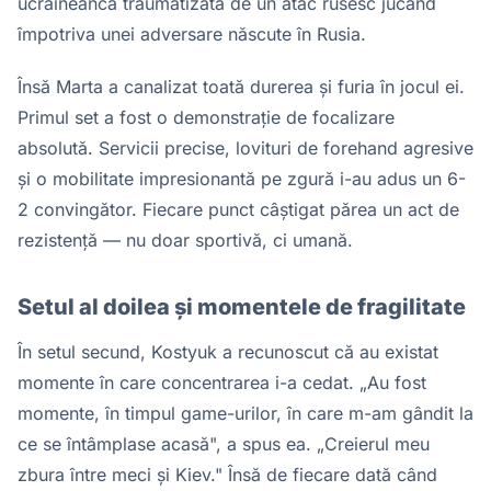
ucraineancă traumatizată de un atac rusesc jucând
împotriva unei adversare născute în Rusia.
Însă Marta a canalizat toată durerea și furia în jocul ei.
Primul set a fost o demonstrație de focalizare
absolută. Servicii precise, lovituri de forehand agresive
și o mobilitate impresionantă pe zgură i-au adus un 6-
2 convingător. Fiecare punct câștigat părea un act de
rezistență — nu doar sportivă, ci umană.
Setul al doilea și momentele de fragilitate
În setul secund, Kostyuk a recunoscut că au existat
momente în care concentrarea i-a cedat. „Au fost
momente, în timpul game-urilor, în care m-am gândit la
ce se întâmplase acasă", a spus ea. „Creierul meu
zbura între meci și Kiev." Însă de fiecare dată când