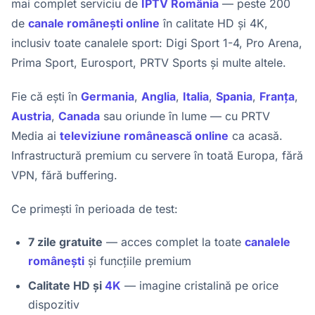
mai complet serviciu de
IPTV România
— peste 200
de
canale românești online
în calitate HD și 4K,
inclusiv toate canalele sport: Digi Sport 1-4, Pro Arena,
Prima Sport, Eurosport, PRTV Sports și multe altele.
Fie că ești în
Germania
,
Anglia
,
Italia
,
Spania
,
Franța
,
Austria
,
Canada
sau oriunde în lume — cu PRTV
Media ai
televiziune românească online
ca acasă.
Infrastructură premium cu servere în toată Europa, fără
VPN, fără buffering.
Ce primești în perioada de test:
7 zile gratuite
— acces complet la toate
canalele
românești
și funcțiile premium
Calitate HD și
4K
— imagine cristalină pe orice
dispozitiv