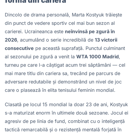
formă din carieră
Dincolo de drama personală, Marta Kostyuk trăiește
din punct de vedere sportiv cel mai bun sezon al
carierei. Ucraineanca este
neînvinsă pe zgură în
2026
, acumulând o serie incredibilă de
13 victorii
consecutive
pe această suprafață. Punctul culminant
al sezonului pe zgură a venit la
WTA 1000 Madrid
,
turneu pe care l-a câștigat acum trei săptămâni — cel
mai mare titlu din cariera sa, trecând pe parcurs de
adversare redutabile și demonstrând un nivel de joc
care o plasează în elita tenisului feminin mondial.
Clasată pe locul 15 mondial la doar 23 de ani, Kostyuk
s-a maturizat enorm în ultimele două sezoane. Jocul ei
agresiv de pe linia de fund, combinat cu o inteligență
tactică remarcabilă și o rezistență mentală forjată în