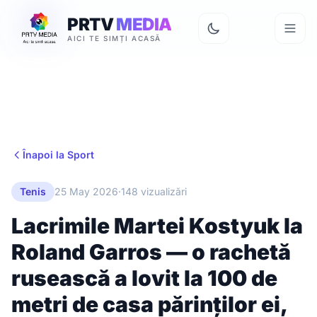
PRTV
MEDIA
AICI TE SIMȚI ACASĂ
Înapoi la Sport
Tenis
25 May 2026
·
148 vizualizări
Lacrimile Martei Kostyuk la
Roland Garros — o rachetă
rusească a lovit la 100 de
metri de casa părinților ei,