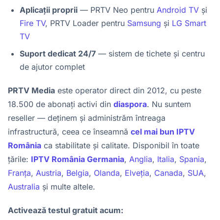
Aplicații proprii
— PRTV Neo pentru
Android TV
și
Fire TV
, PRTV Loader pentru
Samsung
și
LG Smart
TV
Suport dedicat 24/7
— sistem de tichete și centru
de ajutor complet
PRTV Media
este operator direct din 2012, cu peste
18.500 de abonați activi din
diaspora
. Nu suntem
reseller — deținem și administrăm întreaga
infrastructură, ceea ce înseamnă
cel mai bun IPTV
România
ca stabilitate și calitate. Disponibil în toate
țările:
IPTV România Germania
,
Anglia
,
Italia
,
Spania
,
Franța
,
Austria
,
Belgia
,
Olanda
,
Elveția
,
Canada
,
SUA
,
Australia
și multe altele.
Activează testul gratuit acum: