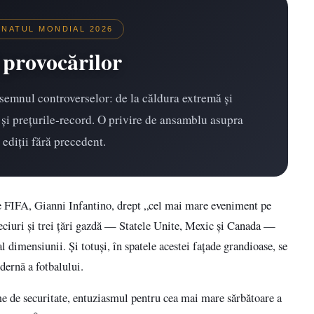
ONATUL MONDIAL 2026
provocărilor
semnul controverselor: de la căldura extremă și
ce și prețurile-record. O privire de ansamblu asupra
i ediții fără precedent.
e FIFA, Gianni Infantino, drept „cel mai mare eveniment pe
eciuri și trei țări gazdă — Statele Unite, Mexic și Canada —
al dimensiunii. Și totuși, în spatele acestei fațade grandioase, se
dernă a fotbalului.
eme de securitate, entuziasmul pentru cea mai mare sărbătoare a