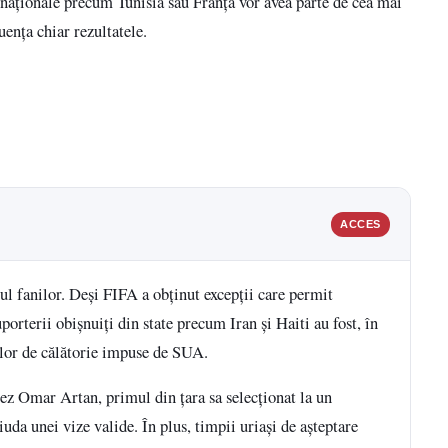
 naționale precum Tunisia sau Franța vor avea parte de cea mai
uența chiar rezultatele.
ACCES
ul fanilor. Deși FIFA a obținut excepții care permit
suporterii obișnuiți din state precum Iran și Haiti au fost, în
iilor de călătorie impuse de SUA.
ez Omar Artan, primul din țara sa selecționat la un
uda unei vize valide. În plus, timpii uriași de așteptare