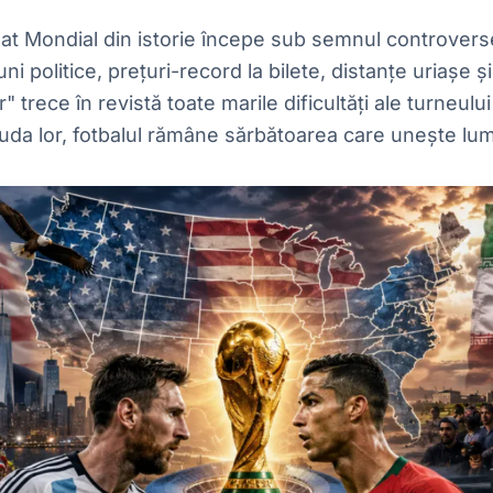
t Mondial din istorie începe sub semnul controverse
iuni politice, prețuri-record la bilete, distanțe uriașe
" trece în revistă toate marile dificultăți ale turneul
iuda lor, fotbalul rămâne sărbătoarea care unește lu