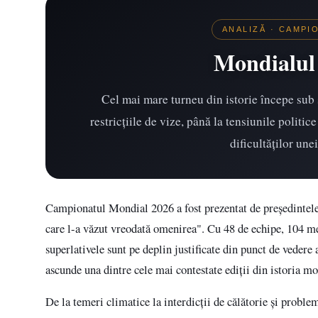
ANALIZĂ · CAMPI
Mondialul 
Cel mai mare turneu din istorie începe sub 
restricțiile de vize, până la tensiunile politi
dificultăților une
Campionatul Mondial 2026 a fost prezentat de președintel
care l-a văzut vreodată omenirea". Cu 48 de echipe, 104 m
superlativele sunt pe deplin justificate din punct de vedere 
ascunde una dintre cele mai contestate ediții din istoria mo
De la temeri climatice la interdicții de călătorie și probl