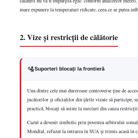
căldurii nu va fi împărțită egal: conform analizelor meteo,
mare expunere la temperaturi ridicate, ceea ce ar putea infl
2. Vize și restricții de călătorie
🛂
Suporteri blocați la frontieră
Una dintre cele mai dureroase controverse ține de acces
jucătorilor și oficialilor din țările vizate să participe, 
practică, blocați să asiste la meciuri din cauza restricț
Cazul a devenit simbolic prin povestea arbitrului somal
Mondial, refuzat la intrarea în SUA și trimis acasă în ci