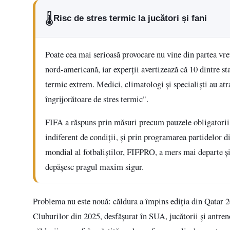
🌡️
Risc de stres termic la jucători și fani
Poate cea mai serioasă provocare nu vine din partea vreu
nord-americană, iar experții avertizează că 10 dintre sta
termic extrem. Medici, climatologi și specialiști au atra
îngrijorătoare de stres termic".
FIFA a răspuns prin măsuri precum pauzele obligatorii d
indiferent de condiții, și prin programarea partidelor d
mondial al fotbaliștilor, FIFPRO, a mers mai departe 
depășesc pragul maxim sigur.
Problema nu este nouă: căldura a împins ediția din Qatar 2
Cluburilor din 2025, desfășurat în SUA, jucătorii și antren