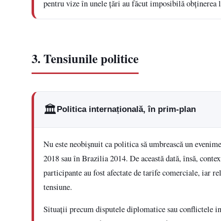
pentru vize în unele țări au făcut imposibilă obținerea
3. Tensiunile politice
🏛️
Politica internațională, în prim-plan
Nu este neobișnuit ca politica să umbrească un evenime
2018 sau în Brazilia 2014. De această dată, însă, context
participante au fost afectate de tarife comerciale, iar r
tensiune.
Situații precum disputele diplomatice sau conflictele i