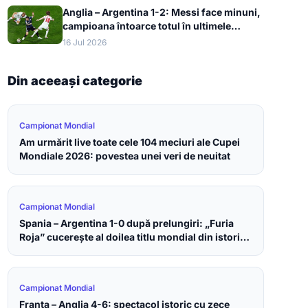
Anglia – Argentina 1-2: Messi face minuni,
campioana întoarce totul în ultimele
minute și merge în finala Cupei Mondiale
16 Jul 2026
2026
Din aceeași categorie
Campionat Mondial
Am urmărit live toate cele 104 meciuri ale Cupei
Mondiale 2026: povestea unei veri de neuitat
Campionat Mondial
Spania – Argentina 1-0 după prelungiri: „Furia
Roja” cucerește al doilea titlu mondial din istorie
la Cupa Mondială 2026
Campionat Mondial
Franța – Anglia 4-6: spectacol istoric cu zece