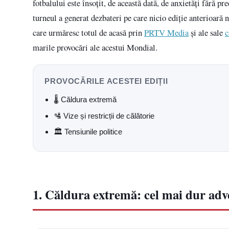
fotbalului este însoțit, de această dată, de anxietăți fără p
turneul a generat dezbateri pe care nicio ediție anterioară 
care urmăresc totul de acasă prin
PRTV Media
și ale sale
c
marile provocări ale acestui Mondial.
PROVOCĂRILE ACESTEI EDIȚII
🌡️ Căldura extremă
🛂 Vize și restricții de călătorie
🏛️ Tensiunile politice
1. Căldura extremă: cel mai dur adv