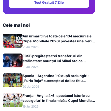
Test Gratuit 7 Zile
Cele mai noi
Am urmărit live toate cele 104 meciuri ale
Cupei Mondiale 2026: povestea unei veri
de neuitat
21 Jul 2026
FCSB pregătește trei transferuri din
străinătate: anunțul lui Mihai Stoica
înaintea dublei cu FK Auda
21 Jul 2026
Spania – Argentina 1-0 după prelungiri:
„Furia Roja” cucerește al doilea titlu
mondial din istorie la Cupa Mondială 2026
20 Jul 2026
Franța – Anglia 4-6: spectacol istoric cu
zece goluri în finala mică a Cupei Mondiale
2026, bronzul merge la englezi
19 Jul 2026