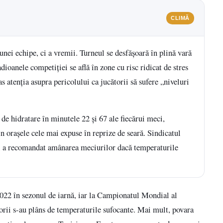
CLIMĂ
nei echipe, ci a vremii. Turneul se desfășoară în plină vară
dioanele competiției se află în zone cu risc ridicat de stres
s atenția asupra pericolului ca jucătorii să sufere „niveluri
e hidratare în minutele 22 și 67 ale fiecărui meci,
in orașele cele mai expuse în reprize de seară. Sindicatul
și a recomandat amânarea meciurilor dacă temperaturile
022 în sezonul de iarnă, iar la Campionatul Mondial al
orii s-au plâns de temperaturile sufocante. Mai mult, povara