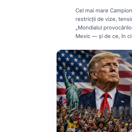
Cel mai mare Campiona
restricții de vize, tens
„Mondialul provocărilor
Mexic — și de ce, în c