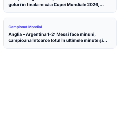
goluri în finala mică a Cupei Mondiale 2026,
bronzul merge la englezi
Campionat Mondial
Anglia – Argentina 1-2: Messi face minuni,
campioana întoarce totul în ultimele minute și
merge în finala Cupei Mondiale 2026