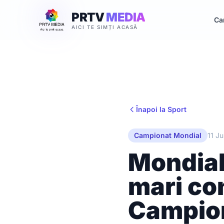
PRTV
MEDIA
Ca
AICI TE SIMȚI ACASĂ
Înapoi la Sport
Campionat Mondial
11 J
Mondial
mari con
Campion