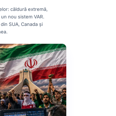
lor: căldură extremă,
 și un nou sistem VAR.
ui din SUA, Canada și
mea.