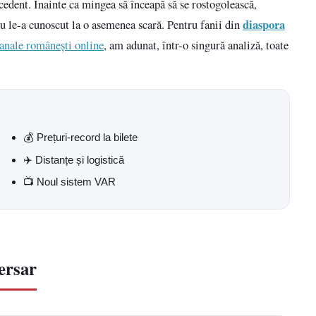
recedent. Înainte ca mingea să înceapă să se rostogolească,
diaspora
nu le-a cunoscut la o asemenea scară. Pentru fanii din
anale românești online
, am adunat, într-o singură analiză, toate
💰 Prețuri-record la bilete
✈️ Distanțe și logistică
📺 Noul sistem VAR
ersar