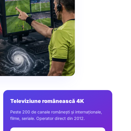
Televiziune românească 4K
Peste 200 de canale românești și internaționale,
filme, seriale. Operator direct din 2012.