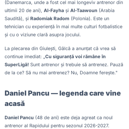
(Danemarca, unde a fost cel mai longeviv antrenor din
ultimii 20 de ani),
Al-Fayha
și
Al-Taawoun
(Arabia
Saudită), și
Radomiak Radom
(Polonia). Este un
tehnician cu experiență în mai multe culturi fotbalistice
și cu o viziune clară asupra jocului.
La plecarea din Giulești, Gâlcă a anunțat că vrea să
continue imediat: „
Cu siguranță voi rămâne în
SuperLigă!
Sunt antrenor și trebuie să antrenez. Pauză
de la ce? Să nu mai antrenez? Nu, Doamne ferește."
Daniel Pancu — legenda care vine
acasă
Daniel Pancu
(48 de ani) este deja agreat ca noul
antrenor al Rapidului pentru sezonul 2026-2027.