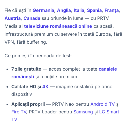
Fie că ești în
Germania
,
Anglia
,
Italia
,
Spania
,
Franța
,
Austria
,
Canada
sau oriunde în lume — cu PRTV
Media ai
televiziune românească online
ca acasă.
Infrastructură premium cu servere în toată Europa, fără
VPN, fără buffering.
Ce primești în perioada de test:
7 zile gratuite
— acces complet la toate
canalele
românești
și funcțiile premium
Calitate HD și
4K
— imagine cristalină pe orice
dispozitiv
Aplicații proprii
— PRTV Neo pentru
Android TV
și
Fire TV
, PRTV Loader pentru
Samsung
și
LG Smart
TV