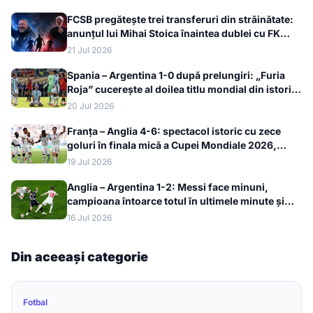
FCSB pregătește trei transferuri din străinătate:
anunțul lui Mihai Stoica înaintea dublei cu FK
Auda
21 Jul 2026
Spania – Argentina 1-0 după prelungiri: „Furia
Roja” cucerește al doilea titlu mondial din istorie
la Cupa Mondială 2026
20 Jul 2026
Franța – Anglia 4-6: spectacol istoric cu zece
goluri în finala mică a Cupei Mondiale 2026,
bronzul merge la englezi
19 Jul 2026
Anglia – Argentina 1-2: Messi face minuni,
campioana întoarce totul în ultimele minute și
merge în finala Cupei Mondiale 2026
16 Jul 2026
Din aceeași categorie
Fotbal