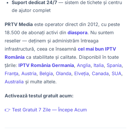
Suport dedicat 24/7
— sistem de tichete și centru
de ajutor complet
PRTV Media
este operator direct din 2012, cu peste
18.500 de abonați activi din
diaspora
. Nu suntem
reseller — deținem și administrăm întreaga
infrastructură, ceea ce înseamnă
cel mai bun IPTV
România
ca stabilitate și calitate. Disponibil în toate
țările:
IPTV România Germania
,
Anglia
,
Italia
,
Spania
,
Franța
,
Austria
,
Belgia
,
Olanda
,
Elveția
,
Canada
,
SUA
,
Australia
și multe altele.
Activează testul gratuit acum:
👉 Test Gratuit 7 Zile — Începe Acum