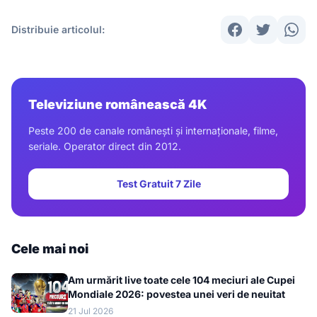
Distribuie articolul:
Televiziune românească 4K
Peste 200 de canale românești și internaționale, filme,
seriale. Operator direct din 2012.
Test Gratuit 7 Zile
Cele mai noi
Am urmărit live toate cele 104 meciuri ale Cupei
Mondiale 2026: povestea unei veri de neuitat
21 Jul 2026