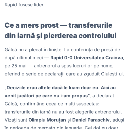
Rapid fusese lider.
Ce a mers prost — transferurile
din iarnă și pierderea controlului
Gâlcă nu a plecat în liniște. La conferința de presă de
după ultimul meci —
Rapid 0-0 Universitatea Craiova
,
pe 25 mai — antrenorul a spus lucrurilor pe nume,
oferind o serie de declarații care au zguduit Giulești-ul.
„
Deciziile erau altele dacă le luam doar eu. Aici au
venit jucători pe care nu i-am propus
", a declarat
Gâlcă, confirmând ceea ce mulți suspectau:
transferurile din iarnă nu au fost alegerile antrenorului.
Vizați sunt
Olimpiu Moruțan
și
Daniel Paraschiv
, aduși
în perioada de mercato din ianuarie. Cei doi nu doar