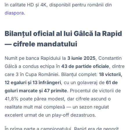
în calitate HD și 4K, disponibil pentru românii din
diaspora
.
Bilanțul oficial al lui Gâlcă la Rapid
— cifrele mandatului
Numit pe banca Rapidului la
3 iunie 2025
, Constantin
Gâlcă a condus echipa în
43 de partide oficiale
, dintre
care 3 în Cupa României. Bilanțul complet:
18 victorii,
12 egaluri și 13 înfrângeri
, cu un golaveraj de
61 de
goluri marcate și 47 primite
. Procentul de victorii de
41,8% poate părea modest, dar cifrele ascund o
realitate mult mai complexă — un sezon regulat
excelent urmat de un play-off dezastruos.
În prima parte a campionatului, Rapid era de neoprit.