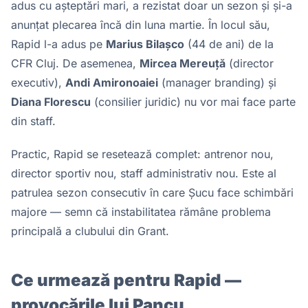
adus cu așteptări mari, a rezistat doar un sezon și și-a
anunțat plecarea încă din luna martie. În locul său,
Rapid l-a adus pe
Marius Bilașco
(44 de ani) de la
CFR Cluj. De asemenea,
Mircea Mereuță
(director
executiv),
Andi Amironoaiei
(manager branding) și
Diana Florescu
(consilier juridic) nu vor mai face parte
din staff.
Practic, Rapid se resetează complet: antrenor nou,
director sportiv nou, staff administrativ nou. Este al
patrulea sezon consecutiv în care Șucu face schimbări
majore — semn că instabilitatea rămâne problema
principală a clubului din Grant.
Ce urmează pentru Rapid —
provocările lui Pancu