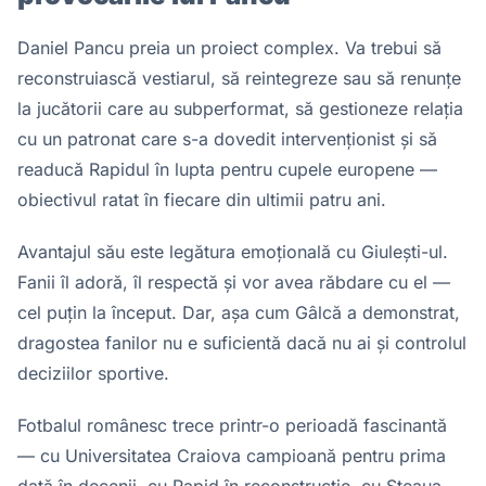
Daniel Pancu preia un proiect complex. Va trebui să
reconstruiască vestiarul, să reintegreze sau să renunțe
la jucătorii care au subperformat, să gestioneze relația
cu un patronat care s-a dovedit intervenționist și să
readucă Rapidul în lupta pentru cupele europene —
obiectivul ratat în fiecare din ultimii patru ani.
Avantajul său este legătura emoțională cu Giulești-ul.
Fanii îl adoră, îl respectă și vor avea răbdare cu el —
cel puțin la început. Dar, așa cum Gâlcă a demonstrat,
dragostea fanilor nu e suficientă dacă nu ai și controlul
deciziilor sportive.
Fotbalul românesc trece printr-o perioadă fascinantă
— cu Universitatea Craiova campioană pentru prima
dată în decenii, cu Rapid în reconstrucție, cu Steaua