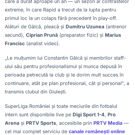
care a durat aproape un an — un sezon al contrastelor
extreme, în care Rapid a trecut de la lupta pentru
primul loc la un colaps fără precedent în play-off.
Alături de Gâlcă, pleacă și
Dumitru Uzunea
(antrenor
secund),
Ciprian Prună
(preparator fizic) și
Marius
Francisc
(analist video).
„Le mulțumim lui Constantin Gâlcă și membrilor staff-
ului său pentru profesionalismul și munca depusă în
perioada petrecută la club și le dorim mult succes în
continuare, atât pe plan profesional, cât și personal", a
transmis clubul din Giulești.
SuperLiga României și toate meciurile din fotbalul
intern sunt disponibile live pe
Digi Sport 1-4
,
Pro
Arena
și
PRTV Sports
, accesibile prin
PRTV Media
—
cel mai complet serviciu de
canale românești online