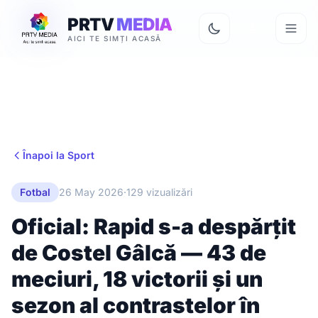
PRTV
MEDIA
AICI TE SIMȚI ACASĂ
Înapoi la Sport
Fotbal
26 May 2026
·
129 vizualizări
Oficial: Rapid s-a despărțit
de Costel Gâlcă — 43 de
meciuri, 18 victorii și un
sezon al contrastelor în