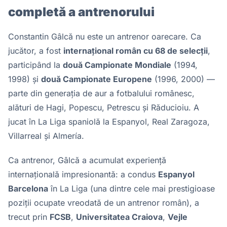
completă a antrenorului
Constantin Gâlcă nu este un antrenor oarecare. Ca
jucător, a fost
internațional român cu 68 de selecții
,
participând la
două Campionate Mondiale
(1994,
1998) și
două Campionate Europene
(1996, 2000) —
parte din generația de aur a fotbalului românesc,
alături de Hagi, Popescu, Petrescu și Răducioiu. A
jucat în La Liga spaniolă la Espanyol, Real Zaragoza,
Villarreal și Almería.
Ca antrenor, Gâlcă a acumulat experiență
internațională impresionantă: a condus
Espanyol
Barcelona
în La Liga (una dintre cele mai prestigioase
poziții ocupate vreodată de un antrenor român), a
trecut prin
FCSB
,
Universitatea Craiova
,
Vejle