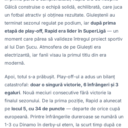
Gâlcă construise o echipă solidă, echilibrată, care juca
un fotbal atractiv și obținea rezultate. Giuleștenii au
terminat sezonul regulat pe podium, iar
după prima
etapă de play-off, Rapid era lider în SuperLigă
— un
moment care părea să valideze întregul proiect sportiv
al lui Dan Șucu. Atmosfera de pe Giulești era
electrizantă, iar fanii visau la primul titlu din era
modernă.
Apoi, totul s-a prăbușit. Play-off-ul a adus un bilanț
catastrofal:
doar o singură victorie, 6 înfrângeri și 3
egaluri
. Nouă meciuri consecutive fără victorie la
finalul sezonului. De la prima poziție, Rapid a alunecat
pe
locul 5, cu 34 de puncte
— departe de orice cupă
europeană. Printre înfrângerile dureroase se numără un
1-3 cu Dinamo în derby-ul etern, la scurt timp după ce