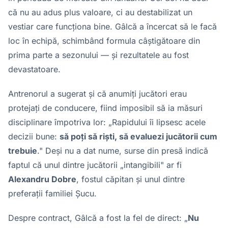
că nu au adus plus valoare, ci au destabilizat un
vestiar care funcționa bine. Gâlcă a încercat să le facă
loc în echipă, schimbând formula câștigătoare din
prima parte a sezonului — și rezultatele au fost
devastatoare.
Antrenorul a sugerat și că anumiți jucători erau
protejați de conducere, fiind imposibil să ia măsuri
disciplinare împotriva lor: „Rapidului îi lipsesc acele
decizii bune:
să poți să riști, să evaluezi jucătorii cum
trebuie
." Deși nu a dat nume, surse din presă indică
faptul că unul dintre jucătorii „intangibili" ar fi
Alexandru Dobre
, fostul căpitan și unul dintre
preferații familiei Șucu.
Despre contract, Gâlcă a fost la fel de direct: „
Nu