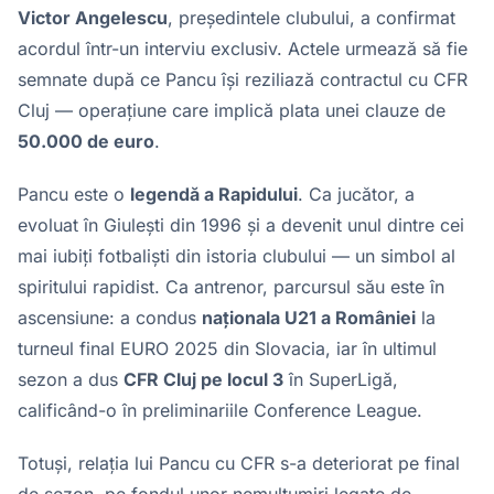
Victor Angelescu
, președintele clubului, a confirmat
acordul într-un interviu exclusiv. Actele urmează să fie
semnate după ce Pancu își reziliază contractul cu CFR
Cluj — operațiune care implică plata unei clauze de
50.000 de euro
.
Pancu este o
legendă a Rapidului
. Ca jucător, a
evoluat în Giulești din 1996 și a devenit unul dintre cei
mai iubiți fotbaliști din istoria clubului — un simbol al
spiritului rapidist. Ca antrenor, parcursul său este în
ascensiune: a condus
naționala U21 a României
la
turneul final EURO 2025 din Slovacia, iar în ultimul
sezon a dus
CFR Cluj pe locul 3
în SuperLigă,
calificând-o în preliminariile Conference League.
Totuși, relația lui Pancu cu CFR s-a deteriorat pe final
de sezon, pe fondul unor nemulțumiri legate de