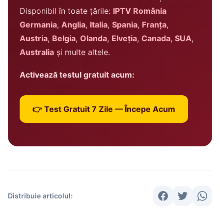
Disponibil în toate țările:
IPTV România
Germania
,
Anglia
,
Italia
,
Spania
,
Franța
,
Austria
,
Belgia
,
Olanda
,
Elveția
,
Canada
,
SUA
,
Australia
și multe altele.
Activează testul gratuit acum:
👉 Test Gratuit 7 Zile — Începe Acum
Distribuie articolul: