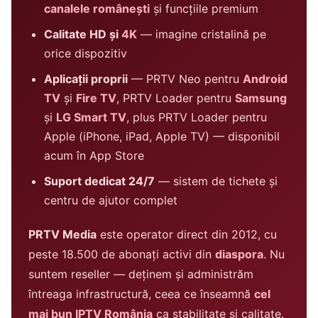
canalele românești
și funcțiile premium
Calitate HD și
4K
— imagine cristalină pe
orice dispozitiv
Aplicații proprii
— PRTV Neo pentru
Android
TV
și
Fire TV
, PRTV Loader pentru
Samsung
și
LG Smart TV
, plus PRTV Loader pentru
Apple (iPhone, iPad, Apple TV) — disponibil
acum în App Store
Suport dedicat 24/7
— sistem de tichete și
centru de ajutor complet
PRTV Media
este operator direct din 2012, cu
peste 18.500 de abonați activi din
diaspora
. Nu
suntem reseller — deținem și administrăm
întreaga infrastructură, ceea ce înseamnă
cel
mai bun IPTV România
ca stabilitate și calitate.