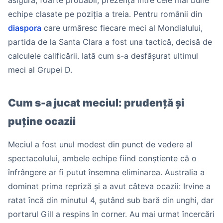
asigură, foarte probabil, prezența între cele mai bune
echipe clasate pe poziția a treia. Pentru românii din
diaspora
care urmăresc fiecare meci al Mondialului,
partida de la Santa Clara a fost una tactică, decisă de
calculele calificării. Iată cum s-a desfășurat ultimul
meci al Grupei D.
Cum s-a jucat meciul: prudență și
puține ocazii
Meciul a fost unul modest din punct de vedere al
spectacolului, ambele echipe fiind conștiente că o
înfrângere ar fi putut însemna eliminarea. Australia a
dominat prima repriză și a avut câteva ocazii: Irvine a
ratat încă din minutul 4, șutând sub bară din unghi, dar
portarul Gill a respins în corner. Au mai urmat încercări