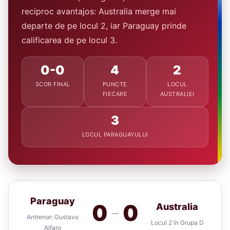
reciproc avantajos: Australia merge mai
departe de pe locul 2, iar Paraguay prinde
calificarea de pe locul 3.
0-0
4
2
SCOR FINAL
PUNCTE
LOCUL
FIECARE
AUSTRALIEI
3
LOCUL PARAGUAYULUI
Paraguay
0
0
Australia
—
Antrenor: Gustavo
Locul 2 în Grupa D
Alfaro