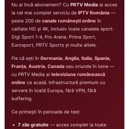
Nu ai încă abonament? Cu
PRTV Media
ai acces
la cel mai complet serviciu de
IPTV România
—
peste 200 de
canale românești online
în
calitate HD și 4K, inclusiv toate canalele sport:
Digi Sport 1-4, Pro Arena, Prima Sport,
Eurosport, PRTV Sports și multe altele.
Fie că ești în
Germania
,
Anglia
,
Italia
,
Spania
,
Franța
,
Austria
,
Canada
sau oriunde în lume —
cu PRTV Media ai
televiziune românească
online
ca acasă. Infrastructură premium cu
servere în toată Europa, fără VPN, fără
buffering.
Ce primești în perioada de test:
7 zile gratuite
— acces complet la toate