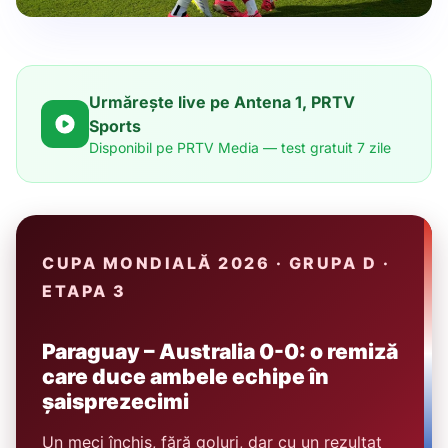
Urmărește live pe Antena 1, PRTV
Sports
Disponibil pe PRTV Media — test gratuit 7 zile
CUPA MONDIALĂ 2026 · GRUPA D ·
ETAPA 3
Paraguay – Australia 0-0: o remiză
care duce ambele echipe în
șaisprezecimi
Un meci închis, fără goluri, dar cu un rezultat