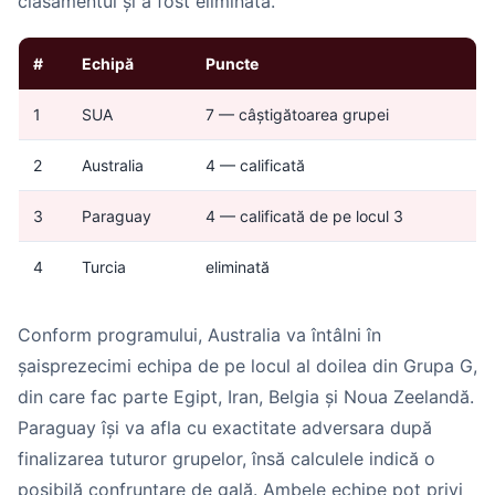
clasamentul și a fost eliminată.
#
Echipă
Puncte
1
SUA
7 — câștigătoarea grupei
2
Australia
4 — calificată
3
Paraguay
4 — calificată de pe locul 3
4
Turcia
eliminată
Conform programului, Australia va întâlni în
șaisprezecimi echipa de pe locul al doilea din Grupa G,
din care fac parte Egipt, Iran, Belgia și Noua Zeelandă.
Paraguay își va afla cu exactitate adversara după
finalizarea tuturor grupelor, însă calculele indică o
posibilă confruntare de gală. Ambele echipe pot privi