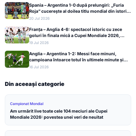
Spania – Argentina 1-0 după prelungiri: „Furia
Roja” cucerește al doilea titlu mondial din istorie
la Cupa Mondială 2026
20 Jul 2026
Franța – Anglia 4-6: spectacol istoric cu zece
goluri în finala mică a Cupei Mondiale 2026,
bronzul merge la englezi
19 Jul 2026
Anglia – Argentina 1-2: Messi face minuni,
campioana întoarce totul în ultimele minute și
merge în finala Cupei Mondiale 2026
16 Jul 2026
Din aceeași categorie
Campionat Mondial
Am urmărit live toate cele 104 meciuri ale Cupei
Mondiale 2026: povestea unei veri de neuitat