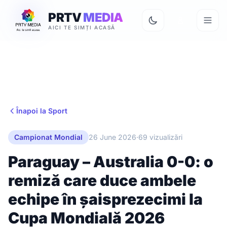
PRTV
MEDIA
AICI TE SIMȚI ACASĂ
Înapoi la Sport
Campionat Mondial
26 June 2026
·
69 vizualizări
Paraguay – Australia 0-0: o
remiză care duce ambele
echipe în șaisprezecimi la
Cupa Mondială 2026