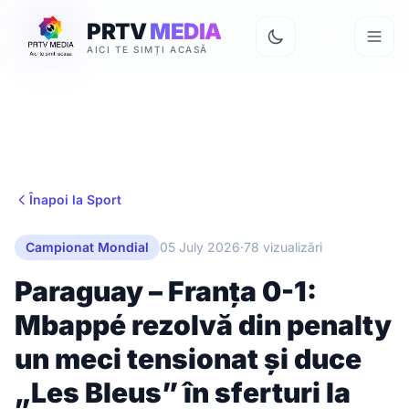
PRTV
MEDIA
AICI TE SIMȚI ACASĂ
Înapoi la Sport
Campionat Mondial
05 July 2026
·
78 vizualizări
Paraguay – Franța 0-1:
Mbappé rezolvă din penalty
un meci tensionat și duce
„Les Bleus” în sferturi la