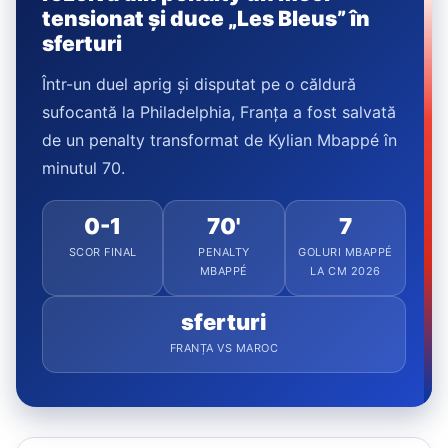
tensionat și duce „Les Bleus” în
sferturi
Într-un duel aprig și disputat pe o căldură
sufocantă la Philadelphia, Franța a fost salvată
de un penalty transformat de Kylian Mbappé în
minutul 70.
0-1
70'
7
SCOR FINAL
PENALTY
GOLURI MBAPPÉ
MBAPPÉ
LA CM 2026
sferturi
FRANȚA VS MAROC