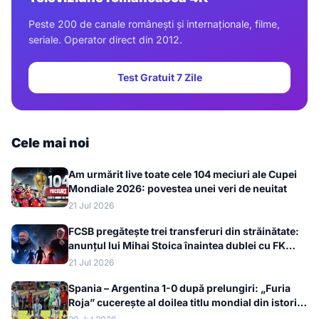
Peste 200 de canale românești și internaționale, filme,
seriale. Operator direct din 2012.
Test Gratuit 7 Zile
Cele mai noi
Am urmărit live toate cele 104 meciuri ale Cupei
Mondiale 2026: povestea unei veri de neuitat
21 Jul 2026
FCSB pregătește trei transferuri din străinătate:
anunțul lui Mihai Stoica înaintea dublei cu FK
Auda
21 Jul 2026
Spania – Argentina 1-0 după prelungiri: „Furia
Roja” cucerește al doilea titlu mondial din istorie
la Cupa Mondială 2026