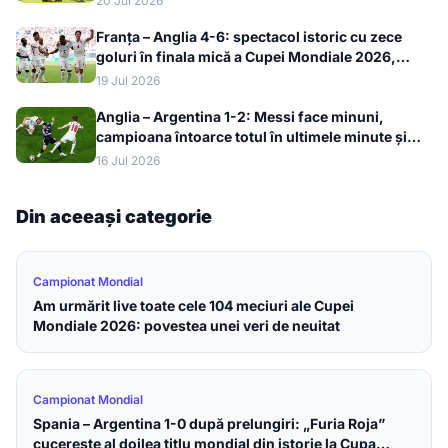
20 Jul 2026
Franța – Anglia 4-6: spectacol istoric cu zece
goluri în finala mică a Cupei Mondiale 2026,
bronzul merge la englezi
19 Jul 2026
Anglia – Argentina 1-2: Messi face minuni,
campioana întoarce totul în ultimele minute și
merge în finala Cupei Mondiale 2026
16 Jul 2026
Din aceeași categorie
Campionat Mondial
Am urmărit live toate cele 104 meciuri ale Cupei
Mondiale 2026: povestea unei veri de neuitat
Campionat Mondial
Spania – Argentina 1-0 după prelungiri: „Furia Roja”
cucerește al doilea titlu mondial din istorie la Cupa