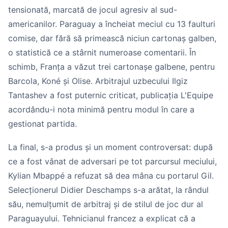
tensionată, marcată de jocul agresiv al sud-
americanilor. Paraguay a încheiat meciul cu 13 faulturi
comise, dar fără să primească niciun cartonaș galben,
o statistică ce a stârnit numeroase comentarii. În
schimb, Franța a văzut trei cartonașe galbene, pentru
Barcola, Koné și Olise. Arbitrajul uzbecului Ilgiz
Tantashev a fost puternic criticat, publicația L'Equipe
acordându-i nota minimă pentru modul în care a
gestionat partida.
La final, s-a produs și un moment controversat: după
ce a fost vânat de adversari pe tot parcursul meciului,
Kylian Mbappé a refuzat să dea mâna cu portarul Gil.
Selecționerul Didier Deschamps s-a arătat, la rândul
său, nemulțumit de arbitraj și de stilul de joc dur al
Paraguayului. Tehnicianul francez a explicat că a