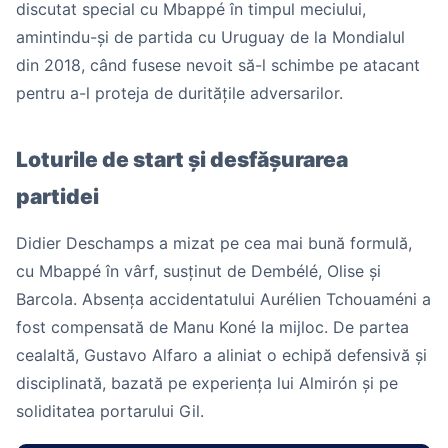
discutat special cu Mbappé în timpul meciului,
amintindu-și de partida cu Uruguay de la Mondialul
din 2018, când fusese nevoit să-l schimbe pe atacant
pentru a-l proteja de duritățile adversarilor.
Loturile de start și desfășurarea
partidei
Didier Deschamps a mizat pe cea mai bună formulă,
cu Mbappé în vârf, susținut de Dembélé, Olise și
Barcola. Absența accidentatului Aurélien Tchouaméni a
fost compensată de Manu Koné la mijloc. De partea
cealaltă, Gustavo Alfaro a aliniat o echipă defensivă și
disciplinată, bazată pe experiența lui Almirón și pe
soliditatea portarului Gil.