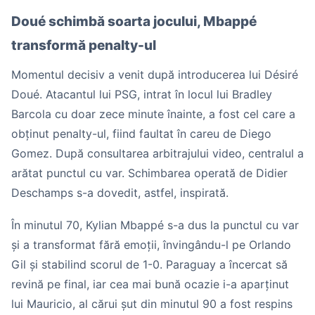
Doué schimbă soarta jocului, Mbappé
transformă penalty-ul
Momentul decisiv a venit după introducerea lui Désiré
Doué. Atacantul lui PSG, intrat în locul lui Bradley
Barcola cu doar zece minute înainte, a fost cel care a
obținut penalty-ul, fiind faultat în careu de Diego
Gomez. După consultarea arbitrajului video, centralul a
arătat punctul cu var. Schimbarea operată de Didier
Deschamps s-a dovedit, astfel, inspirată.
În minutul 70, Kylian Mbappé s-a dus la punctul cu var
și a transformat fără emoții, învingându-l pe Orlando
Gil și stabilind scorul de 1-0. Paraguay a încercat să
revină pe final, iar cea mai bună ocazie i-a aparținut
lui Mauricio, al cărui șut din minutul 90 a fost respins