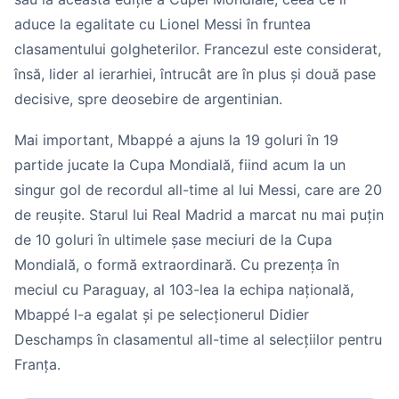
aduce la egalitate cu Lionel Messi în fruntea
clasamentului golgheterilor. Francezul este considerat,
însă, lider al ierarhiei, întrucât are în plus și două pase
decisive, spre deosebire de argentinian.
Mai important, Mbappé a ajuns la 19 goluri în 19
partide jucate la Cupa Mondială, fiind acum la un
singur gol de recordul all-time al lui Messi, care are 20
de reușite. Starul lui Real Madrid a marcat nu mai puțin
de 10 goluri în ultimele șase meciuri de la Cupa
Mondială, o formă extraordinară. Cu prezența în
meciul cu Paraguay, al 103-lea la echipa națională,
Mbappé l-a egalat și pe selecționerul Didier
Deschamps în clasamentul all-time al selecțiilor pentru
Franța.