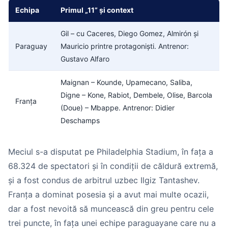
Echipa
Primul „11” și context
Gil – cu Caceres, Diego Gomez, Almirón și
Paraguay
Mauricio printre protagoniști. Antrenor:
Gustavo Alfaro
Maignan – Kounde, Upamecano, Saliba,
Digne – Kone, Rabiot, Dembele, Olise, Barcola
Franța
(Doue) – Mbappe. Antrenor: Didier
Deschamps
Meciul s-a disputat pe Philadelphia Stadium, în fața a
68.324 de spectatori și în condiții de căldură extremă,
și a fost condus de arbitrul uzbec Ilgiz Tantashev.
Franța a dominat posesia și a avut mai multe ocazii,
dar a fost nevoită să muncească din greu pentru cele
trei puncte, în fața unei echipe paraguayane care nu a