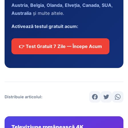
Austria
,
Belgia
,
Olanda
,
Elveția
,
Canada
,
SUA
,
Australia
și multe altele.
Activează testul gratuit acum:
👉 Test Gratuit 7 Zile — Începe Acum
Distribuie articolul:
Televiziune românească 4K