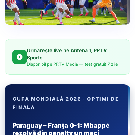
Urmărește live pe Antena 1, PRTV
Sports
Disponibil pe PRTV Media — test gratuit 7 zile
CUPA MONDIALĂ 2026 · OPTIMI DE
FINALĂ
Paraguay – Franța 0-1: Mbappé
rezolvă din penalty un meci