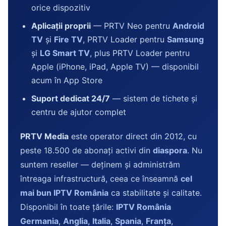
orice dispozitiv
Aplicații proprii
— PRTV Neo pentru
Android
TV
și
Fire TV
, PRTV Loader pentru
Samsung
și
LG Smart TV
, plus PRTV Loader pentru
Apple (iPhone, iPad, Apple TV) — disponibil
acum în App Store
Suport dedicat 24/7
— sistem de tichete și
centru de ajutor complet
PRTV Media
este operator direct din 2012, cu
peste 18.500 de abonați activi din
diaspora
. Nu
suntem reseller — deținem și administrăm
întreaga infrastructură, ceea ce înseamnă
cel
mai bun IPTV România
ca stabilitate și calitate.
Disponibil în toate țările:
IPTV România
Germania
,
Anglia
,
Italia
,
Spania
,
Franța
,