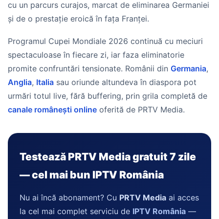
cu un parcurs curajos, marcat de eliminarea Germaniei
și de o prestație eroică în fața Franței.
Programul Cupei Mondiale 2026 continuă cu meciuri
spectaculoase în fiecare zi, iar faza eliminatorie
promite confruntări tensionate. Românii din
Germania
,
Anglia
,
Italia
sau oriunde altundeva în diaspora pot
urmări totul live, fără buffering, prin grila completă de
canale românești online
oferită de PRTV Media.
Testează PRTV Media gratuit 7 zile
— cel mai bun IPTV România
Nu ai încă abonament? Cu
PRTV Media
ai acces
la cel mai complet serviciu de
IPTV România
—