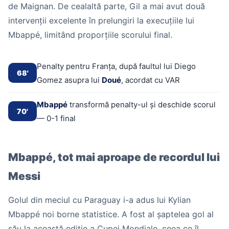
de Maignan. De cealaltă parte, Gil a mai avut două
intervenții excelente în prelungiri la execuțiile lui
Mbappé, limitând proporțiile scorului final.
Penalty pentru Franța, după faultul lui Diego
68'
Gomez asupra lui
Doué
, acordat cu VAR
Mbappé
transformă penalty-ul și deschide scorul
70'
— 0-1 final
Mbappé, tot mai aproape de recordul lui
Messi
Golul din meciul cu Paraguay i-a adus lui Kylian
Mbappé noi borne statistice. A fost al șaptelea gol al
său la această ediție a Cupei Mondiale, ceea ce îl