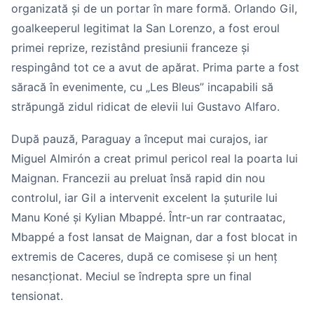
organizată și de un portar în mare formă. Orlando Gil,
goalkeeperul legitimat la San Lorenzo, a fost eroul
primei reprize, rezistând presiunii franceze și
respingând tot ce a avut de apărat. Prima parte a fost
săracă în evenimente, cu „Les Bleus” incapabili să
străpungă zidul ridicat de elevii lui Gustavo Alfaro.
După pauză, Paraguay a început mai curajos, iar
Miguel Almirón a creat primul pericol real la poarta lui
Maignan. Francezii au preluat însă rapid din nou
controlul, iar Gil a intervenit excelent la șuturile lui
Manu Koné și Kylian Mbappé. Într-un rar contraatac,
Mbappé a fost lansat de Maignan, dar a fost blocat in
extremis de Caceres, după ce comisese și un henț
nesancționat. Meciul se îndrepta spre un final
tensionat.