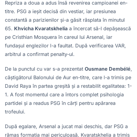
Repriza a doua a adus însă revenirea campioanei en-
titre. PSG a ieșit decisă din vestiar, iar presiunea
constantă a parizienilor și-a găsit răsplata în minutul
65.
Khvicha Kvaratskhelia
a încercat să-l depășească
pe Cristhian Mosquera în careul lui Arsenal, iar
fundașul englezilor l-a faultat. După verificarea VAR,
arbitrul a confirmat penalty-ul.
De la punctul cu var s-a prezentat
Ousmane Dembélé
,
câștigătorul Balonului de Aur en-titre, care l-a trimis pe
David Raya în partea greșită și a restabilit egalitatea: 1-
1. A fost momentul care a întors complet psihologia
partidei și a readus PSG în cărți pentru apărarea
trofeului.
După egalare, Arsenal a jucat mai deschis, dar PSG a
rămas formația mai periculoasă. Kvaratskhelia a trimis