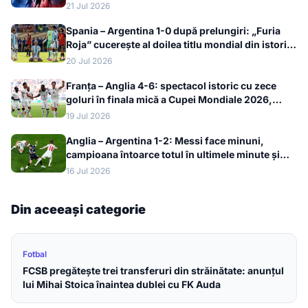
Auda
21 Jul 2026
Spania – Argentina 1-0 după prelungiri: „Furia
Roja” cucerește al doilea titlu mondial din istorie
la Cupa Mondială 2026
20 Jul 2026
Franța – Anglia 4-6: spectacol istoric cu zece
goluri în finala mică a Cupei Mondiale 2026,
bronzul merge la englezi
19 Jul 2026
Anglia – Argentina 1-2: Messi face minuni,
campioana întoarce totul în ultimele minute și
merge în finala Cupei Mondiale 2026
16 Jul 2026
Din aceeași categorie
Fotbal
FCSB pregătește trei transferuri din străinătate: anunțul
lui Mihai Stoica înaintea dublei cu FK Auda