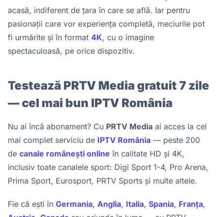
acasă, indiferent de țara în care se află. Iar pentru
pasionații care vor experiența completă, meciurile pot
fi urmărite și în format
4K
, cu o imagine
spectaculoasă, pe orice dispozitiv.
Testează PRTV Media gratuit 7 zile
— cel mai bun IPTV România
Nu ai încă abonament? Cu
PRTV Media
ai acces la cel
mai complet serviciu de
IPTV România
— peste 200
de
canale românești online
în calitate HD și 4K,
inclusiv toate canalele sport: Digi Sport 1-4, Pro Arena,
Prima Sport, Eurosport, PRTV Sports și multe altele.
Fie că ești în
Germania
,
Anglia
,
Italia
,
Spania
,
Franța
,