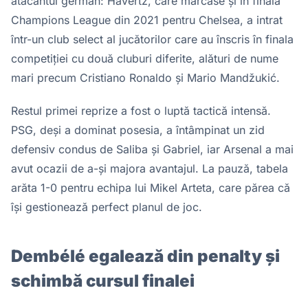
atacantul german: Havertz, care marcase și în finala
Champions League din 2021 pentru Chelsea, a intrat
într-un club select al jucătorilor care au înscris în finala
competiției cu două cluburi diferite, alături de nume
mari precum Cristiano Ronaldo și Mario Mandžukić.
Restul primei reprize a fost o luptă tactică intensă.
PSG, deși a dominat posesia, a întâmpinat un zid
defensiv condus de Saliba și Gabriel, iar Arsenal a mai
avut ocazii de a-și majora avantajul. La pauză, tabela
arăta 1-0 pentru echipa lui Mikel Arteta, care părea că
își gestionează perfect planul de joc.
Dembélé egalează din penalty și
schimbă cursul finalei