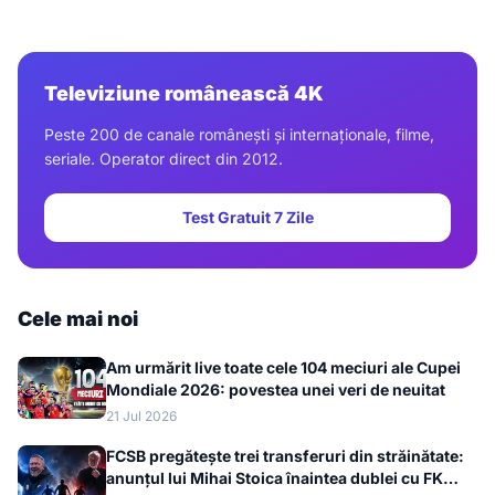
Televiziune românească 4K
Peste 200 de canale românești și internaționale, filme,
seriale. Operator direct din 2012.
Test Gratuit 7 Zile
Cele mai noi
Am urmărit live toate cele 104 meciuri ale Cupei
Mondiale 2026: povestea unei veri de neuitat
21 Jul 2026
FCSB pregătește trei transferuri din străinătate:
anunțul lui Mihai Stoica înaintea dublei cu FK