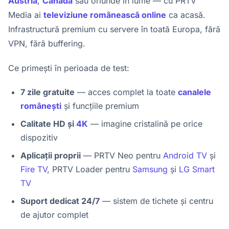
Austria
,
Canada
sau oriunde în lume — cu PRTV
Media ai
televiziune românească online
ca acasă.
Infrastructură premium cu servere în toată Europa, fără
VPN, fără buffering.
Ce primești în perioada de test:
7 zile gratuite
— acces complet la toate
canalele
românești
și funcțiile premium
Calitate HD și
4K
— imagine cristalină pe orice
dispozitiv
Aplicații proprii
— PRTV Neo pentru
Android TV
și
Fire TV
, PRTV Loader pentru
Samsung
și
LG Smart
TV
Suport dedicat 24/7
— sistem de tichete și centru
de ajutor complet