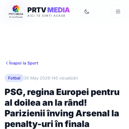
PRTV
MEDIA
AICI TE SIMȚI ACASĂ
Înapoi la Sport
Fotbal
30 May 2026
·
145 vizualizări
PSG, regina Europei pentru
al doilea an la rând!
Parizienii înving Arsenal la
penalty-uri în finala