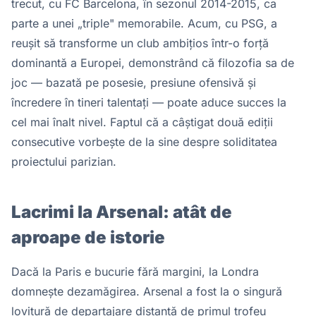
trecut, cu FC Barcelona, în sezonul 2014-2015, ca
parte a unei „triple" memorabile. Acum, cu PSG, a
reușit să transforme un club ambițios într-o forță
dominantă a Europei, demonstrând că filozofia sa de
joc — bazată pe posesie, presiune ofensivă și
încredere în tineri talentați — poate aduce succes la
cel mai înalt nivel. Faptul că a câștigat două ediții
consecutive vorbește de la sine despre soliditatea
proiectului parizian.
Lacrimi la Arsenal: atât de
aproape de istorie
Dacă la Paris e bucurie fără margini, la Londra
domnește dezamăgirea. Arsenal a fost la o singură
lovitură de departajare distanță de primul trofeu