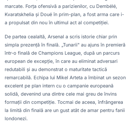
marcate. Forța ofensivă a parizienilor, cu Dembélé,
Kvaratskhelia și Doué în prim-plan, a fost arma care i-
a propulsat din nou în ultimul act al competiției.
De partea cealaltă, Arsenal a scris istorie chiar prin
simpla prezență în finală. „Tunarii" au ajuns în premieră
într-o finală de Champions League, după un parcurs
european de excepție, în care au eliminat adversari
redutabili și au demonstrat o maturitate tactică
remarcabilă. Echipa lui Mikel Arteta a îmbinat un sezon
excelent pe plan intern cu o campanie europeană
solidă, devenind una dintre cele mai greu de învins
formații din competiție. Tocmai de aceea, înfrângerea
la limită din finală are un gust atât de amar pentru fanii
londonezi.