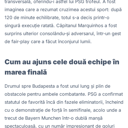
transversală, oferindu-i astfel lui PSG trofeul. A fost
imaginea care a rezumat cruzimea acestui sport: după
120 de minute echilibrate, totul s-a decis printr-o
singură execuție ratată. Căpitanul Marquinhos a fost
surprins ulterior consolându-și adversarul, într-un gest
de fair-play care a făcut înconjurul lumii.
Cum au ajuns cele două echipe în
marea finală
Drumul spre Budapesta a fost unul lung și plin de
obstacole pentru ambele combatante. PSG a confirmat
statutul de favorită încă din fazele eliminatorii, încheind
cu o demonstrație de forță în semifinale, acolo unde a
trecut de Bayern Munchen într-o dublă manșă
spectaculoasă, cu un număr impresionant de goluri