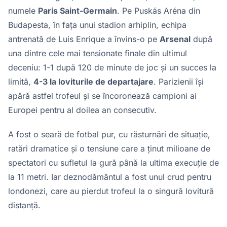
numele
Paris Saint-Germain
. Pe Puskás Aréna din
Budapesta, în fața unui stadion arhiplin, echipa
antrenată de Luis Enrique a învins-o pe
Arsenal
după
una dintre cele mai tensionate finale din ultimul
deceniu: 1-1 după 120 de minute de joc și un succes la
limită,
4-3 la loviturile de departajare
. Parizienii își
apără astfel trofeul și se încoronează campioni ai
Europei pentru al doilea an consecutiv.
A fost o seară de fotbal pur, cu răsturnări de situație,
ratări dramatice și o tensiune care a ținut milioane de
spectatori cu sufletul la gură până la ultima execuție de
la 11 metri. Iar deznodământul a fost unul crud pentru
londonezi, care au pierdut trofeul la o singură lovitură
distanță.