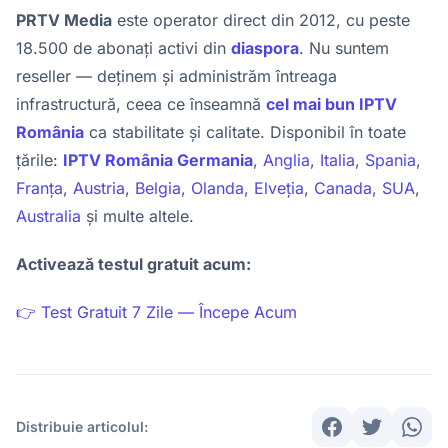
PRTV Media
este operator direct din 2012, cu peste
18.500 de abonați activi din
diaspora
. Nu suntem
reseller — deținem și administrăm întreaga
infrastructură, ceea ce înseamnă
cel mai bun IPTV
România
ca stabilitate și calitate. Disponibil în toate
țările:
IPTV România Germania
,
Anglia
,
Italia
,
Spania
,
Franța
,
Austria
,
Belgia
,
Olanda
,
Elveția
,
Canada
,
SUA
,
Australia
și multe altele.
Activează testul gratuit acum:
👉 Test Gratuit 7 Zile — Începe Acum
Distribuie articolul: