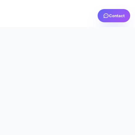
Contact
PRTV
MEDIA
AICI TE SIMȚI ACASĂ
Servicii IPTV premium cu calitate excepțională, suport
dedicat 24/7 și cea mai bună experiență de streaming
din România.