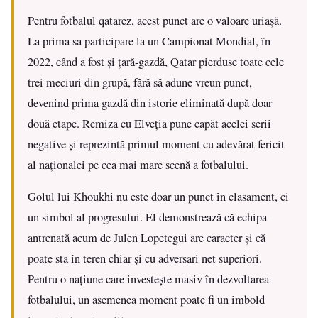
Pentru fotbalul qatarez, acest punct are o valoare uriașă.
La prima sa participare la un Campionat Mondial, în
2022, când a fost și țară-gazdă, Qatar pierduse toate cele
trei meciuri din grupă, fără să adune vreun punct,
devenind prima gazdă din istorie eliminată după doar
două etape. Remiza cu Elveția pune capăt acelei serii
negative și reprezintă primul moment cu adevărat fericit
al naționalei pe cea mai mare scenă a fotbalului.
Golul lui Khoukhi nu este doar un punct în clasament, ci
un simbol al progresului. El demonstrează că echipa
antrenată acum de Julen Lopetegui are caracter și că
poate sta în teren chiar și cu adversari net superiori.
Pentru o națiune care investește masiv în dezvoltarea
fotbalului, un asemenea moment poate fi un imbold