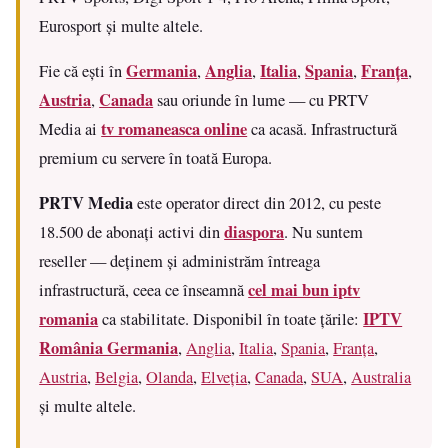
Eurosport și multe altele.
Germania
Anglia
Italia
Spania
Franța
Fie că ești în
,
,
,
,
,
Austria
Canada
,
sau oriunde în lume — cu PRTV
tv romaneasca online
Media ai
ca acasă. Infrastructură
premium cu servere în toată Europa.
PRTV Media
este operator direct din 2012, cu peste
diaspora
18.500 de abonați activi din
. Nu suntem
reseller — deținem și administrăm întreaga
cel mai bun iptv
infrastructură, ceea ce înseamnă
romania
IPTV
ca stabilitate. Disponibil în toate țările:
România Germania
,
Anglia
,
Italia
,
Spania
,
Franța
,
Austria
,
Belgia
,
Olanda
,
Elveția
,
Canada
,
SUA
,
Australia
și multe altele.