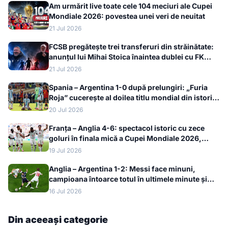
Am urmărit live toate cele 104 meciuri ale Cupei
Mondiale 2026: povestea unei veri de neuitat
21 Jul 2026
FCSB pregătește trei transferuri din străinătate:
anunțul lui Mihai Stoica înaintea dublei cu FK
Auda
21 Jul 2026
Spania – Argentina 1-0 după prelungiri: „Furia
Roja” cucerește al doilea titlu mondial din istorie
la Cupa Mondială 2026
20 Jul 2026
Franța – Anglia 4-6: spectacol istoric cu zece
goluri în finala mică a Cupei Mondiale 2026,
bronzul merge la englezi
19 Jul 2026
Anglia – Argentina 1-2: Messi face minuni,
campioana întoarce totul în ultimele minute și
merge în finala Cupei Mondiale 2026
16 Jul 2026
Din aceeași categorie