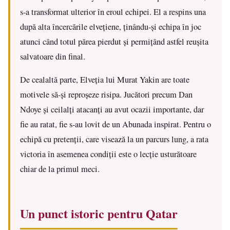
s-a transformat ulterior în eroul echipei. El a respins una
după alta încercările elvețiene, ținându-și echipa în joc
atunci când totul părea pierdut și permițând astfel reușita
salvatoare din final.
De cealaltă parte, Elveția lui Murat Yakin are toate
motivele să-și reproșeze risipa. Jucători precum Dan
Ndoye și ceilalți atacanți au avut ocazii importante, dar
fie au ratat, fie s-au lovit de un Abunada inspirat. Pentru o
echipă cu pretenții, care visează la un parcurs lung, a rata
victoria în asemenea condiții este o lecție usturătoare
chiar de la primul meci.
Un punct istoric pentru Qatar