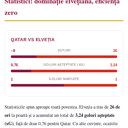
Statistici: dominație elvețiană, eficiență
zero
QATAR VS ELVEȚIA
~8
ȘUTURI
26
0.76
GOLURI AȘTEPTATE (XG)
3.24
1
GOLURI MARCATE
1
26 de
Statisticile spun aproape toată povestea. Elveția a tras de
ori
3,24 goluri așteptate
la poartă și a acumulat un total de
(xG)
, față de doar 0,76 pentru Qatar. Cu alte cuvinte, ocaziile