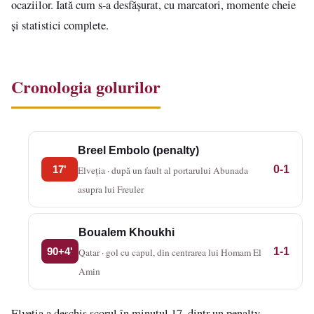
ocaziilor. Iată cum s-a desfășurat, cu marcatori, momente cheie
și statistici complete.
Cronologia golurilor
Breel Embolo (penalty)
17'
0-1
Elveția · după un fault al portarului Abunada
asupra lui Freuler
Boualem Khoukhi
90+4'
1-1
Qatar · gol cu capul, din centrarea lui Homam El
Amin
Elveția a deschis scorul în minutul 17, dintr-un penalty