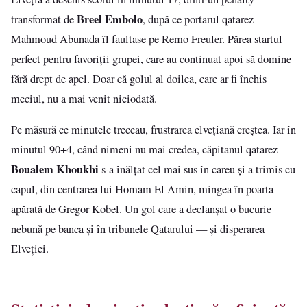
Breel Embolo
transformat de
, după ce portarul qatarez
Mahmoud Abunada îl faultase pe Remo Freuler. Părea startul
perfect pentru favoriții grupei, care au continuat apoi să domine
fără drept de apel. Doar că golul al doilea, care ar fi închis
meciul, nu a mai venit niciodată.
Pe măsură ce minutele treceau, frustrarea elvețiană creștea. Iar în
minutul 90+4, când nimeni nu mai credea, căpitanul qatarez
Boualem Khoukhi
s-a înălțat cel mai sus în careu și a trimis cu
capul, din centrarea lui Homam El Amin, mingea în poarta
apărată de Gregor Kobel. Un gol care a declanșat o bucurie
nebună pe banca și în tribunele Qatarului — și disperarea
Elveției.