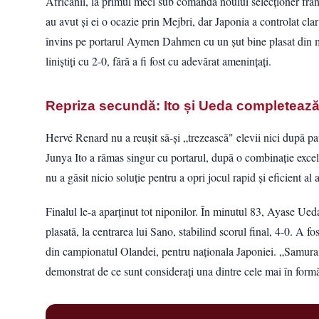
Africanii, la primul meci sub comanda noului selecționer fra
au avut și ei o ocazie prin Mejbri, dar Japonia a controlat cl
învins pe portarul Aymen Dahmen cu un șut bine plasat din 
liniștiți cu 2-0, fără a fi fost cu adevărat amenințați.
Repriza secundă: Ito și Ueda completează
Hervé Renard nu a reușit să-și „trezească" elevii nici după pau
Junya Ito a rămas singur cu portarul, după o combinație excele
nu a găsit nicio soluție pentru a opri jocul rapid și eficient al a
Finalul le-a aparținut tot niponilor. În minutul 83, Ayase Ued
plasată, la centrarea lui Sano, stabilind scorul final, 4-0. A f
din campionatul Olandei, pentru naționala Japoniei. „Samuraii 
demonstrat de ce sunt considerați una dintre cele mai în formă