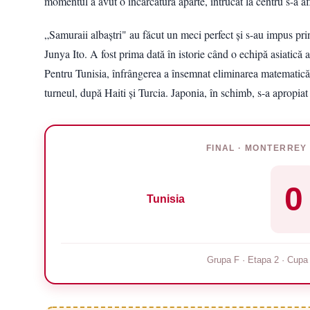
momentul a avut o încărcătură aparte, întrucât la centru s-a af
„Samuraii albaștri" au făcut un meci perfect și s-au impus p
Junya Ito. A fost prima dată în istorie când o echipă asiatică
Pentru Tunisia, înfrângerea a însemnat eliminarea matematică 
turneul, după Haiti și Turcia. Japonia, în schimb, s-a apropiat 
FINAL · MONTERREY 
0
Tunisia
Grupa F · Etapa 2 · Cupa 