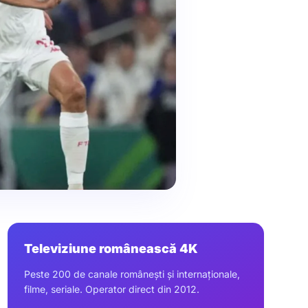
Televiziune românească 4K
Peste 200 de canale românești și internaționale,
filme, seriale. Operator direct din 2012.