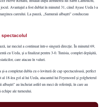
ncez Hervé Renard, instalat după demiterea lui Sabri Lamouchi,
ar jocul. Avantajul a fost dublat în minutul 31, când Ayase Ueda l-a
marginea careului. La pauză, „Samuraii albaștri" conduceau
 spectacolul
ză, iar meciul a continuat într-o singură direcție. În minutul 69,
ntă cu Ueda, și a finalizat pentru 3-0. Tunisia, complet depășită,
siaticilor, care atacau în valuri.
a și-a completat dubla cu o lovitură de cap spectaculoasă, perfect
ost al 18-lea gol al lui Ueda, atacantul lui Feyenoord și golgheterul
albaștri" au încheiat astfel un meci de referință, în care au
 echipe ale turneului.