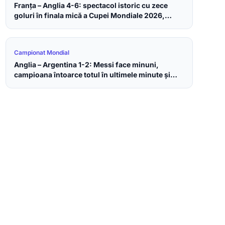
Franța – Anglia 4-6: spectacol istoric cu zece
goluri în finala mică a Cupei Mondiale 2026,
bronzul merge la englezi
Campionat Mondial
Anglia – Argentina 1-2: Messi face minuni,
campioana întoarce totul în ultimele minute și
merge în finala Cupei Mondiale 2026