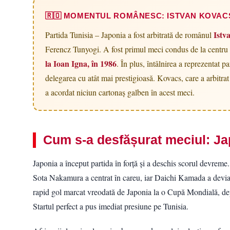
🇷🇴 MOMENTUL ROMÂNESC: ISTVAN KOVACS,
Istv
Partida Tunisia – Japonia a fost arbitrată de românul
Ferencz Tunyogi. A fost primul meci condus de la centru
la Ioan Igna, în 1986
. În plus, întâlnirea a reprezentat 
delegarea cu atât mai prestigioasă. Kovacs, care a arbitrat 
a acordat niciun cartonaș galben în acest meci.
Cum s-a desfășurat meciul: Jap
Japonia a început partida în forță și a deschis scorul devreme
Sota Nakamura a centrat în careu, iar Daichi Kamada a deviat
rapid gol marcat vreodată de Japonia la o Cupă Mondială, de
Startul perfect a pus imediat presiune pe Tunisia.