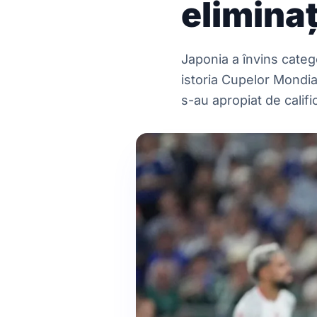
eliminaț
Japonia a învins catego
istoria Cupelor Mondial
s-au apropiat de califi