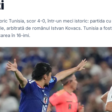
i
ric Tunisia, scor 4-0, într-un meci istoric: partida c
e, arbitrată de românul Istvan Kovacs. Tunisia a fost e
carea în 16-imi.