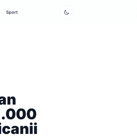
Sport
Contul meu
van
1.000
icanii