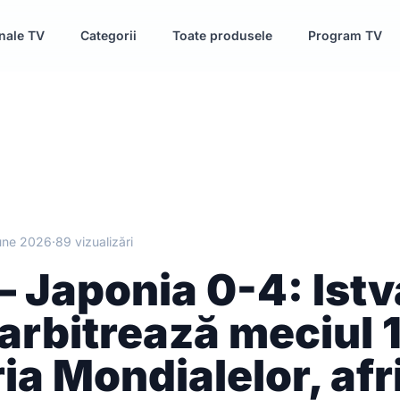
nale TV
Categorii
Toate produsele
Program TV
une 2026
·
89 vizualizări
– Japonia 0-4: Ist
arbitrează meciul 
ria Mondialelor, afr