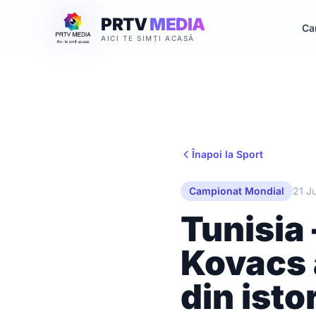
PRTV
MEDIA
Ca
AICI TE SIMȚI ACASĂ
Înapoi la Sport
Campionat Mondial
21 J
Tunisia 
Kovacs 
din isto