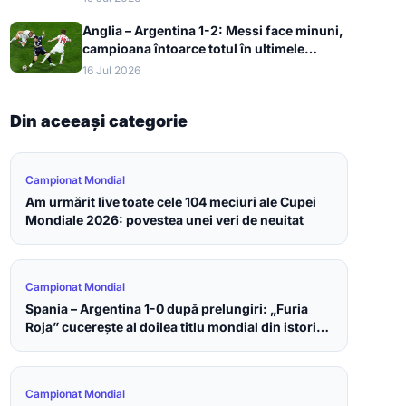
Anglia – Argentina 1-2: Messi face minuni,
campioana întoarce totul în ultimele
minute și merge în finala Cupei Mondiale
16 Jul 2026
2026
Din aceeași categorie
Campionat Mondial
Am urmărit live toate cele 104 meciuri ale Cupei
Mondiale 2026: povestea unei veri de neuitat
Campionat Mondial
Spania – Argentina 1-0 după prelungiri: „Furia
Roja” cucerește al doilea titlu mondial din istorie
la Cupa Mondială 2026
Campionat Mondial