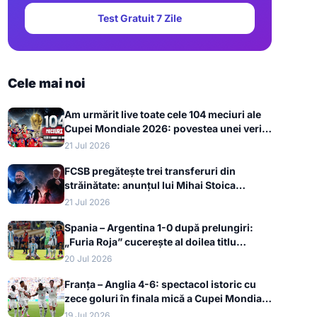
Test Gratuit 7 Zile
Cele mai noi
Am urmărit live toate cele 104 meciuri ale
Cupei Mondiale 2026: povestea unei veri
de neuitat
21 Jul 2026
FCSB pregătește trei transferuri din
străinătate: anunțul lui Mihai Stoica
înaintea dublei cu FK Auda
21 Jul 2026
Spania – Argentina 1-0 după prelungiri:
„Furia Roja” cucerește al doilea titlu
mondial din istorie la Cupa Mondială 2026
20 Jul 2026
Franța – Anglia 4-6: spectacol istoric cu
zece goluri în finala mică a Cupei Mondiale
2026, bronzul merge la englezi
19 Jul 2026