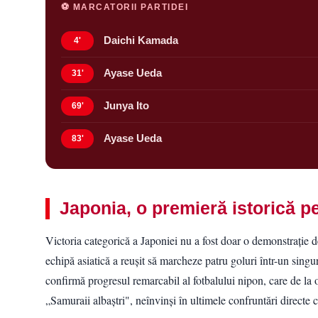
⚽ MARCATORII PARTIDEI
Daichi Kamada
4'
Ayase Ueda
31'
Junya Ito
69'
Ayase Ueda
83'
Japonia, o premieră istorică pe
Victoria categorică a Japoniei nu a fost doar o demonstrație de 
echipă asiatică a reușit să marcheze patru goluri într-un sin
confirmă progresul remarcabil al fotbalului nipon, care de la 
„Samuraii albaștri", neînvinși în ultimele confruntări directe cu