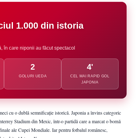
iul 1.000 din istoria
, în care niponii au făcut spectacol
2
4'
GOLURI UEDA
CEL MAI RAPID GOL
JAPONIA
eci cu o dublă semnificație istorică. Japonia a învins categoric
terrey Stadium din Mexic, într-o partidă care a marcat o bornă
 finale ale Cupei Mondiale. Iar pentru fotbalul românesc,