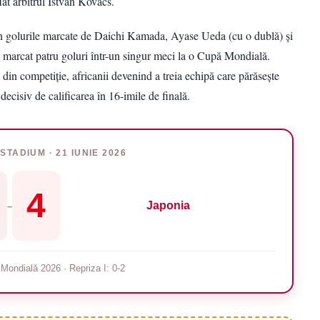
lat arbitrul Istvan Kovacs.
rin golurile marcate de Daichi Kamada, Ayase Ueda (cu o dublă) și
 a marcat patru goluri într-un singur meci la o Cupă Mondială.
din competiție, africanii devenind a treia echipă care părăsește
decisiv de calificarea în 16-imile de finală.
STADIUM · 21 IUNIE 2026
4
Japonia
–
Mondială 2026 · Repriza I: 0-2