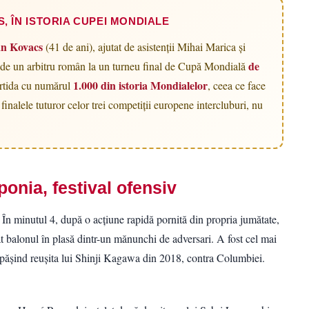
 ÎN ISTORIA CUPEI MONDIALE
an Kovacs
(41 de ani), ajutat de asistenții Mihai Marica și
de
 de un arbitru român la un turneu final de Cupă Mondială
1.000 din istoria Mondialelor
partida cu numărul
, ceea ce face
finalele tuturor celor trei competiții europene intercluburi, nu
onia, festival ofensiv
. În minutul 4, după o acțiune rapidă pornită din propria jumătate,
 balonul în plasă dintr-un mănunchi de adversari. A fost cel mai
pășind reușita lui Shinji Kagawa din 2018, contra Columbiei.