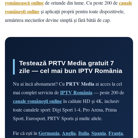
românească online
canale
de oriunde din lume. Cu peste 200 de
românești online
și aplicații proprii pentru toate dispozitivele,
urmărirea meciurilor devine simplă și fără bătăi de cap.
Testează PRTV Media gratuit 7
zile — cel mai bun IPTV România
PRTV Media
Nu ai încă abonament? Cu
ai acces la cel
IPTV România
mai complet serviciu de
— peste 200 de
canale românești online
în calitate HD și 4K, inclusiv
toate canalele sport: Digi Sport 1-4, Pro Arena, Prima
Sport, Eurosport, PRTV Sports și multe altele.
Germania
Anglia
Italia
Spania
Franța
Fie că ești în
,
,
,
,
,