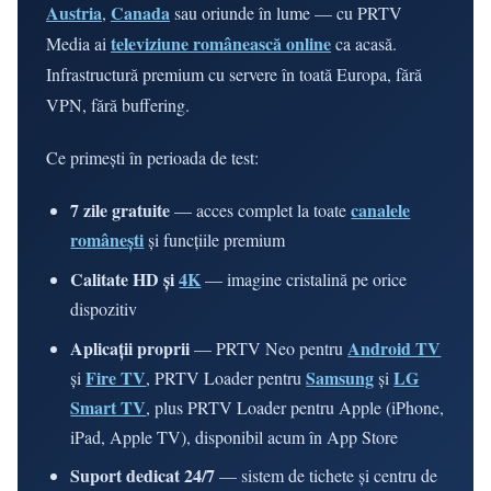
Austria
Canada
,
sau oriunde în lume — cu PRTV
televiziune românească online
Media ai
ca acasă.
Infrastructură premium cu servere în toată Europa, fără
VPN, fără buffering.
Ce primești în perioada de test:
7 zile gratuite
canalele
— acces complet la toate
românești
și funcțiile premium
Calitate HD și
4K
— imagine cristalină pe orice
dispozitiv
Aplicații proprii
Android TV
— PRTV Neo pentru
Fire TV
Samsung
LG
și
, PRTV Loader pentru
și
Smart TV
, plus PRTV Loader pentru Apple (iPhone,
iPad, Apple TV), disponibil acum în App Store
Suport dedicat 24/7
— sistem de tichete și centru de