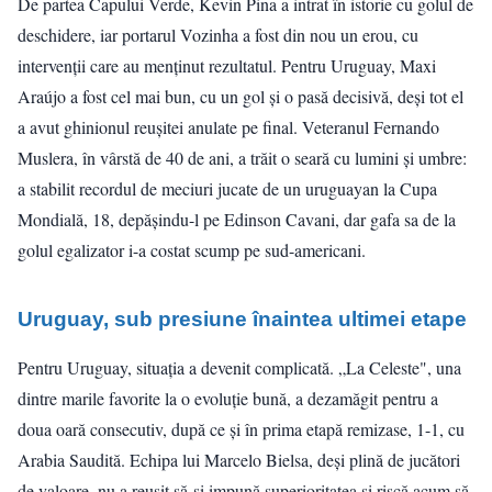
De partea Capului Verde, Kevin Pina a intrat în istorie cu golul de
deschidere, iar portarul Vozinha a fost din nou un erou, cu
intervenții care au menținut rezultatul. Pentru Uruguay, Maxi
Araújo a fost cel mai bun, cu un gol și o pasă decisivă, deși tot el
a avut ghinionul reușitei anulate pe final. Veteranul Fernando
Muslera, în vârstă de 40 de ani, a trăit o seară cu lumini și umbre:
a stabilit recordul de meciuri jucate de un uruguayan la Cupa
Mondială, 18, depășindu-l pe Edinson Cavani, dar gafa sa de la
golul egalizator i-a costat scump pe sud-americani.
Uruguay, sub presiune înaintea ultimei etape
Pentru Uruguay, situația a devenit complicată. „La Celeste", una
dintre marile favorite la o evoluție bună, a dezamăgit pentru a
doua oară consecutiv, după ce și în prima etapă remizase, 1-1, cu
Arabia Saudită. Echipa lui Marcelo Bielsa, deși plină de jucători
de valoare, nu a reușit să-și impună superioritatea și riscă acum să