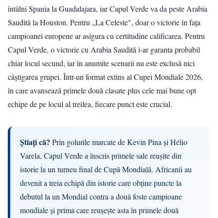
întâlni Spania la Guadalajara, iar Capul Verde va da peste Arabia
Saudită la Houston. Pentru „La Celeste", doar o victorie în fața
campioanei europene ar asigura cu certitudine calificarea. Pentru
Capul Verde, o victorie cu Arabia Saudită i-ar garanta probabil
chiar locul secund, iar în anumite scenarii nu este exclusă nici
câștigarea grupei. Într-un format extins al Cupei Mondiale 2026,
în care avansează primele două clasate plus cele mai bune opt
echipe de pe locul al treilea, fiecare punct este crucial.
Știați că?
Prin golurile marcate de Kevin Pina și Hélio
Varela, Capul Verde a înscris primele sale reușite din
istorie la un turneu final de Cupă Mondială. Africanii au
devenit a treia echipă din istorie care obține puncte la
debutul la un Mondial contra a două foste campioane
mondiale și prima care reușește asta în primele două