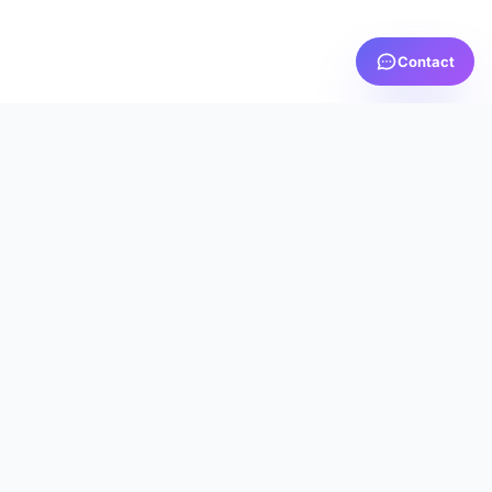
Contact
PRTV
MEDIA
AICI TE SIMȚI ACASĂ
Servicii IPTV premium cu calitate excepțională, suport
dedicat 24/7 și cea mai bună experiență de streaming
din România.