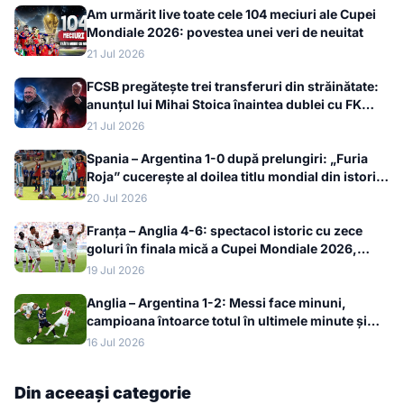
Am urmărit live toate cele 104 meciuri ale Cupei
Mondiale 2026: povestea unei veri de neuitat
21 Jul 2026
FCSB pregătește trei transferuri din străinătate:
anunțul lui Mihai Stoica înaintea dublei cu FK
Auda
21 Jul 2026
Spania – Argentina 1-0 după prelungiri: „Furia
Roja” cucerește al doilea titlu mondial din istorie
la Cupa Mondială 2026
20 Jul 2026
Franța – Anglia 4-6: spectacol istoric cu zece
goluri în finala mică a Cupei Mondiale 2026,
bronzul merge la englezi
19 Jul 2026
Anglia – Argentina 1-2: Messi face minuni,
campioana întoarce totul în ultimele minute și
merge în finala Cupei Mondiale 2026
16 Jul 2026
Din aceeași categorie