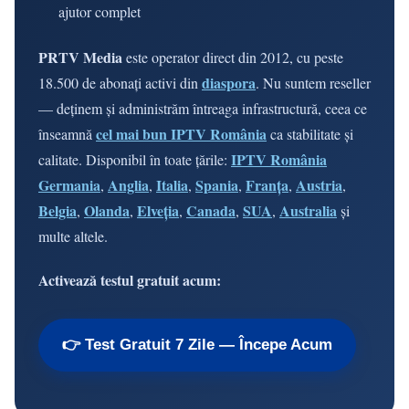
ajutor complet
PRTV Media
este operator direct din 2012, cu peste
diaspora
18.500 de abonați activi din
. Nu suntem reseller
— deținem și administrăm întreaga infrastructură, ceea ce
cel mai bun IPTV România
înseamnă
ca stabilitate și
IPTV România
calitate. Disponibil în toate țările:
Germania
Anglia
Italia
Spania
Franța
Austria
,
,
,
,
,
,
Belgia
Olanda
Elveția
Canada
SUA
Australia
,
,
,
,
,
și
multe altele.
Activează testul gratuit acum:
👉 Test Gratuit 7 Zile — Începe Acum