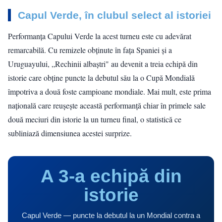
Capul Verde, în clubul select al istoriei
Performanța Capului Verde la acest turneu este cu adevărat
remarcabilă. Cu remizele obținute în fața Spaniei și a
Uruguayului, „Rechinii albaștri" au devenit a treia echipă din
istorie care obține puncte la debutul său la o Cupă Mondială
împotriva a două foste campioane mondiale. Mai mult, este prima
națională care reușește această performanță chiar în primele sale
două meciuri din istorie la un turneu final, o statistică ce
subliniază dimensiunea acestei surprize.
A 3-a echipă din
istorie
Capul Verde — puncte la debutul la un Mondial contra a