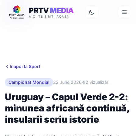
PRTV
MEDIA
AICI TE SIMȚI ACASĂ
Înapoi la Sport
Campionat Mondial
22 June 2026
·
82 vizualizări
Uruguay – Capul Verde 2-2:
minunea africană continuă,
insularii scriu istorie