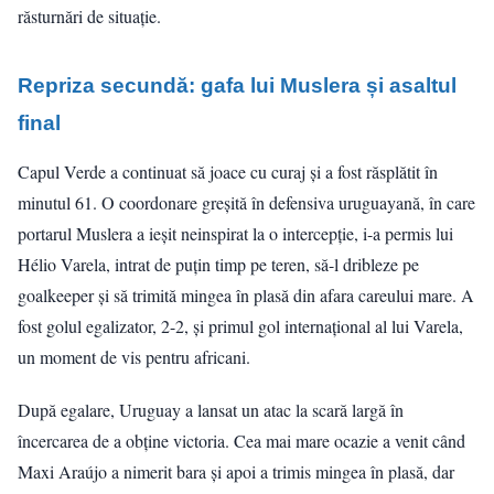
răsturnări de situație.
Repriza secundă: gafa lui Muslera și asaltul
final
Capul Verde a continuat să joace cu curaj și a fost răsplătit în
minutul 61. O coordonare greșită în defensiva uruguayană, în care
portarul Muslera a ieșit neinspirat la o intercepție, i-a permis lui
Hélio Varela, intrat de puțin timp pe teren, să-l dribleze pe
goalkeeper și să trimită mingea în plasă din afara careului mare. A
fost golul egalizator, 2-2, și primul gol internațional al lui Varela,
un moment de vis pentru africani.
După egalare, Uruguay a lansat un atac la scară largă în
încercarea de a obține victoria. Cea mai mare ocazie a venit când
Maxi Araújo a nimerit bara și apoi a trimis mingea în plasă, dar