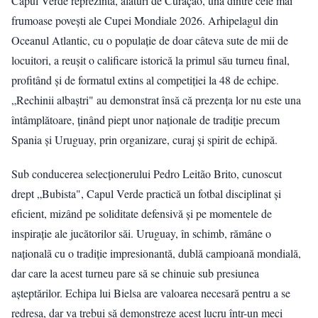
Capul Verde reprezintă, alături de Curaçao, una dintre cele mai
frumoase povești ale Cupei Mondiale 2026. Arhipelagul din
Oceanul Atlantic, cu o populație de doar câteva sute de mii de
locuitori, a reușit o calificare istorică la primul său turneu final,
profitând și de formatul extins al competiției la 48 de echipe.
„Rechinii albaștri" au demonstrat însă că prezența lor nu este una
întâmplătoare, ținând piept unor naționale de tradiție precum
Spania și Uruguay, prin organizare, curaj și spirit de echipă.
Sub conducerea selecționerului Pedro Leitão Brito, cunoscut
drept „Bubista", Capul Verde practică un fotbal disciplinat și
eficient, mizând pe soliditate defensivă și pe momentele de
inspirație ale jucătorilor săi. Uruguay, în schimb, rămâne o
naționalã cu o tradiție impresionantă, dublă campioană mondială,
dar care la acest turneu pare să se chinuie sub presiunea
așteptărilor. Echipa lui Bielsa are valoarea necesară pentru a se
redresa, dar va trebui să demonstreze acest lucru într-un meci