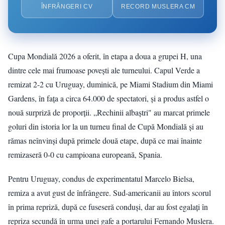
ÎNFRÂNGERI CV
RECORD MUSLERA CM
Cupa Mondială 2026 a oferit, în etapa a doua a grupei H, una
dintre cele mai frumoase povești ale turneului. Capul Verde a
remizat 2-2 cu Uruguay, duminică, pe Miami Stadium din Miami
Gardens, în fața a circa 64.000 de spectatori, și a produs astfel o
nouă surpriză de proporții. „Rechinii albaștri" au marcat primele
goluri din istoria lor la un turneu final de Cupă Mondială și au
rămas neînvinși după primele două etape, după ce mai înainte
remizaseră 0-0 cu campioana europeană, Spania.
Pentru Uruguay, condus de experimentatul Marcelo Bielsa,
remiza a avut gust de înfrângere. Sud-americanii au întors scorul
în prima repriză, după ce fuseseră conduși, dar au fost egalați în
repriza secundă în urma unei gafe a portarului Fernando Muslera.