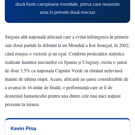
două foste campioane mondiale, prima care reușește
asta în primele două meciuri
Singura altă națională africană care a evitat înfrângerea în primele
sale două partide la debutul la un Mondial a fost Senegal, în 2002,
când reușise o victorie și un egal. Conform proiecțiilor statistice
realizate înaintea meciurilor cu Spania și Uruguay, exista o șansă
de doar 3,5% ca naționala Capului Verde să rămână neînvinsă
înainte de ultima etapă. Acum, africanii au șanse considerabile de
a avansa în 16-imile de finală, o performanță care ar fi de
domeniul fantasticului pentru una dintre cele mai mici națiuni
prezente la turneu.
Kevin Pina