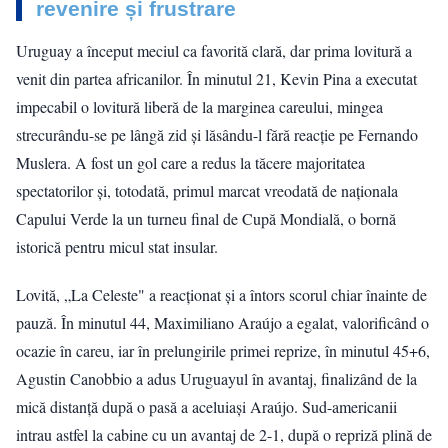
revenire și frustrare
Uruguay a început meciul ca favorită clară, dar prima lovitură a
venit din partea africanilor. În minutul 21, Kevin Pina a executat
impecabil o lovitură liberă de la marginea careului, mingea
strecurându-se pe lângă zid și lăsându-l fără reacție pe Fernando
Muslera. A fost un gol care a redus la tăcere majoritatea
spectatorilor și, totodată, primul marcat vreodată de naționala
Capului Verde la un turneu final de Cupă Mondială, o bornă
istorică pentru micul stat insular.
Lovită, „La Celeste" a reacționat și a întors scorul chiar înainte de
pauză. În minutul 44, Maximiliano Araújo a egalat, valorificând o
ocazie în careu, iar în prelungirile primei reprize, în minutul 45+6,
Agustin Canobbio a adus Uruguayul în avantaj, finalizând de la
mică distanță după o pasă a aceluiași Araújo. Sud-americanii
intrau astfel la cabine cu un avantaj de 2-1, după o repriză plină de