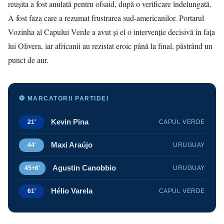
reușita a fost anulată pentru ofsaid, după o verificare îndelungată.
A fost faza care a rezumat frustrarea sud-americanilor. Portarul
Vozinha al Capului Verde a avut și el o intervenție decisivă în fața
lui Olivera, iar africanii au rezistat eroic până la final, păstrând un
punct de aur.
⚽ MARCATORII PARTIDEI
Kevin Pina
21'
CAPUL VERDE
Maxi Araújo
44'
URUGUAY
Agustin Canobbio
45+6'
URUGUAY
Hélio Varela
61'
CAPUL VERDE