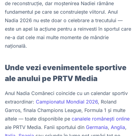
de reconstrucție, dar moștenirea Nadiei rămâne
fundamentul pe care se construiește viitorul. Anul
Nadia 2026 nu este doar o celebrare a trecutului —
este un apel la acțiune pentru a reinvesti în sportul care
ne-a dat cele mai multe momente de mândrie
națională.
Unde vezi evenimentele sportive
ale anului pe PRTV Media
Anul Nadia Comăneci coincide cu un calendar sportiv
extraordinar:
Campionatul Mondial 2026
, Roland
Garros, finala Champions League, Formula 1 și multe
altele — toate disponibile pe
canalele românești online
ale PRTV Media. Fanii sportului din
Germania
,
Anglia
,
Italia
,
Spania
sau oriunde în lume pot urmări tot pe