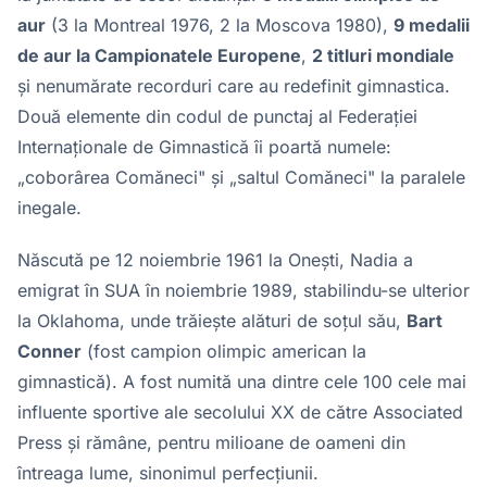
aur
(3 la Montreal 1976, 2 la Moscova 1980),
9 medalii
de aur la Campionatele Europene
,
2 titluri mondiale
și nenumărate recorduri care au redefinit gimnastica.
Două elemente din codul de punctaj al Federației
Internaționale de Gimnastică îi poartă numele:
„coborârea Comăneci" și „saltul Comăneci" la paralele
inegale.
Născută pe 12 noiembrie 1961 la Onești, Nadia a
emigrat în SUA în noiembrie 1989, stabilindu-se ulterior
la Oklahoma, unde trăiește alături de soțul său,
Bart
Conner
(fost campion olimpic american la
gimnastică). A fost numită una dintre cele 100 cele mai
influente sportive ale secolului XX de către Associated
Press și rămâne, pentru milioane de oameni din
întreaga lume, sinonimul perfecțiunii.