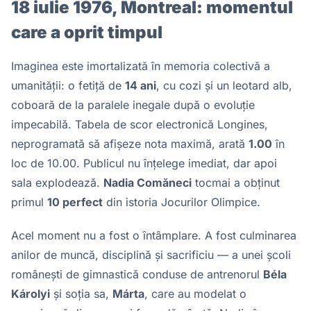
18 iulie 1976, Montreal: momentul
care a oprit timpul
Imaginea este imortalizată în memoria colectivă a
umanității: o fetiță de
14 ani
, cu cozi și un leotard alb,
coboară de la paralele inegale după o evoluție
impecabilă. Tabela de scor electronică Longines,
neprogramată să afișeze nota maximă, arată
1.00
în
loc de 10.00. Publicul nu înțelege imediat, dar apoi
sala explodează.
Nadia Comăneci
tocmai a obținut
primul
10 perfect
din istoria Jocurilor Olimpice.
Acel moment nu a fost o întâmplare. A fost culminarea
anilor de muncă, disciplină și sacrificiu — a unei școli
românești de gimnastică conduse de antrenorul
Béla
Károlyi
și soția sa,
Márta
, care au modelat o