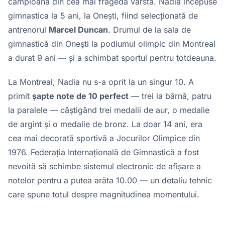
campioană din cea mai fragedă vârstă. Nadia începuse
gimnastica la 5 ani, la Onești, fiind selecționată de
antrenorul
Marcel Duncan
. Drumul de la sala de
gimnastică din Onești la podiumul olimpic din Montreal
a durat 9 ani — și a schimbat sportul pentru totdeauna.
La Montreal, Nadia nu s-a oprit la un singur 10. A
primit
șapte note de 10 perfect
— trei la bârnă, patru
la paralele — câștigând trei medalii de aur, o medalie
de argint și o medalie de bronz. La doar 14 ani, era
cea mai decorată sportivă a Jocurilor Olimpice din
1976. Federația Internațională de Gimnastică a fost
nevoită să schimbe sistemul electronic de afișare a
notelor pentru a putea arăta 10.00 — un detaliu tehnic
care spune totul despre magnitudinea momentului.