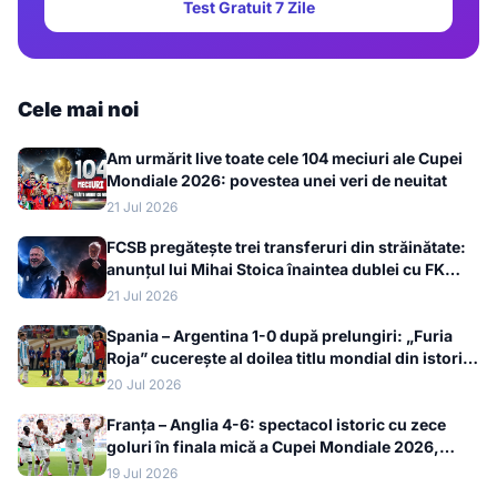
Test Gratuit 7 Zile
Cele mai noi
Am urmărit live toate cele 104 meciuri ale Cupei
Mondiale 2026: povestea unei veri de neuitat
21 Jul 2026
FCSB pregătește trei transferuri din străinătate:
anunțul lui Mihai Stoica înaintea dublei cu FK
Auda
21 Jul 2026
Spania – Argentina 1-0 după prelungiri: „Furia
Roja” cucerește al doilea titlu mondial din istorie
la Cupa Mondială 2026
20 Jul 2026
Franța – Anglia 4-6: spectacol istoric cu zece
goluri în finala mică a Cupei Mondiale 2026,
bronzul merge la englezi
19 Jul 2026