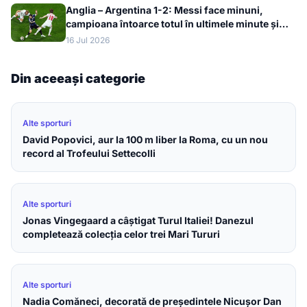
Anglia – Argentina 1-2: Messi face minuni,
campioana întoarce totul în ultimele minute și
merge în finala Cupei Mondiale 2026
16 Jul 2026
Din aceeași categorie
Alte sporturi
David Popovici, aur la 100 m liber la Roma, cu un nou
record al Trofeului Settecolli
Alte sporturi
Jonas Vingegaard a câștigat Turul Italiei! Danezul
completează colecția celor trei Mari Tururi
Alte sporturi
Nadia Comăneci, decorată de președintele Nicușor Dan