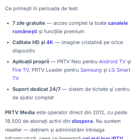
Ce primești în perioada de test:
7 zile gratuite
— acces complet la toate
canalele
românești
și funcțiile premium
Calitate HD și
4K
— imagine cristalină pe orice
dispozitiv
Aplicații proprii
— PRTV Neo pentru
Android TV
și
Fire TV
, PRTV Loader pentru
Samsung
și
LG Smart
TV
Suport dedicat 24/7
— sistem de tichete și centru
de ajutor complet
PRTV Media
este operator direct din 2012, cu peste
18.500 de abonați activi din
diaspora
. Nu suntem
reseller — deținem și administrăm întreaga
infrastructură, ceea ce înseamnă
cel mai bun IPTV