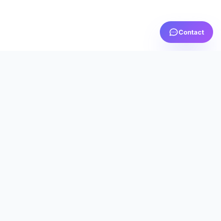
Contact
PRTV
MEDIA
AICI TE SIMȚI ACASĂ
Servicii IPTV premium cu calitate excepțională, suport
dedicat 24/7 și cea mai bună experiență de streaming
din România.