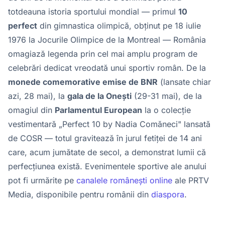
totdeauna istoria sportului mondial — primul
10
perfect
din gimnastica olimpică, obținut pe 18 iulie
1976 la Jocurile Olimpice de la Montreal — România
omagiază legenda prin cel mai amplu program de
celebrări dedicat vreodată unui sportiv român. De la
monede comemorative emise de BNR
(lansate chiar
azi, 28 mai), la
gala de la Onești
(29-31 mai), de la
omagiul din
Parlamentul European
la o colecție
vestimentară „Perfect 10 by Nadia Comăneci" lansată
de COSR — totul gravitează în jurul fetiței de 14 ani
care, acum jumătate de secol, a demonstrat lumii că
perfecțiunea există. Evenimentele sportive ale anului
pot fi urmărite pe
canalele românești online
ale PRTV
Media, disponibile pentru românii din
diaspora
.