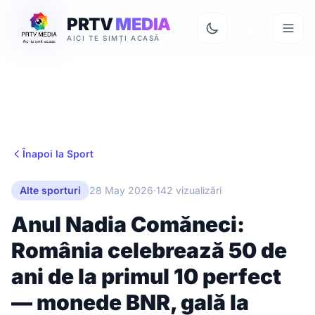
PRTV
MEDIA
AICI TE SIMȚI ACASĂ
Înapoi la Sport
Alte sporturi
28 May 2026
·
142 vizualizări
Anul Nadia Comăneci:
România celebrează 50 de
ani de la primul 10 perfect
— monede BNR, gală la