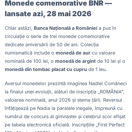
Monede comemorative BNR —
lansate azi, 28 mai 2026
Chiar astăzi,
Banca Națională a României
a pus în
circulație o serie de trei monede comemorative
dedicate aniversării de 50 de ani. Colecția
numismatică include o
monedă de aur
cu valoare
nominală de 100 lei, o
monedă de argint
de 10 lei și o
monedă din tombac placat cu cupru
de 1 leu.
Aversul monedelor prezintă imaginea Nadiei Comăneci
la finalul unei evoluții, alături de inscripția „ROMÂNIA",
valoarea nominală, anul 2026 și stema țării. Reversul
înfățișează pe Nadia la paralele inegale, împreună cu
numărul de concurs al gimnastei și celebrul scor afișat
pe tabela electronică oficială. Inscripțiile „First Perfect