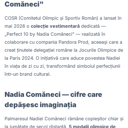
Comăneci"
COSR (Comitetul Olimpic și Sportiv Român) a lansat în
mai 2026 o
colecție vestimentară
dedicată —
„Perfect 10 by Nadia Comăneci" — realizată în
colaborare cu compania Pandora Prod, aceeași care a
creat ținutele delegației române la Jocurile Olimpice de
la Paris 2024. O inițiativă care aduce povestea Nadiei
în viața de zi cu zi, transformând simbolul perfecțiunii
într-un brand cultural.
Nadia Comăneci — cifre care
depășesc imaginația
Palmaresul Nadiei Comăneci rămâne copleșitor chiar și
la jumătate de secol distanță.
5 medalii olimpice de