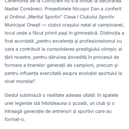
Ceremonia de la Cotroceni nu s-a limitat la decorarea
Nadiei Comăneci. Președintele Nicușor Dan a conferit
și Ordinul „Meritul Sportiv” Clasa I Clubului Sportiv
Municipal Onești — clubul orașului natal al campioanei,
locul unde a făcut primii pași în gimnastică. Distincția a
fost acordată „pentru excelența și profesionalismul cu
care a contribuit la consolidarea prestigiului olimpic al
țării noastre, pentru dăruirea dovedită în procesul de
formare a tinerelor generații de campioni, precum și
pentru influența exercitată asupra evoluției sportului la
nivel mondial”.
Gestul subliniază o realitate adesea uitată: în spatele
unei legende stă întotdeauna o școală, un club și o
întreagă generație de antrenori și sportivi care au
format-o.