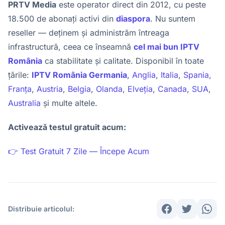
PRTV Media
este operator direct din 2012, cu peste
18.500 de abonați activi din
diaspora
. Nu suntem
reseller — deținem și administrăm întreaga
infrastructură, ceea ce înseamnă
cel mai bun IPTV
România
ca stabilitate și calitate. Disponibil în toate
țările:
IPTV România Germania
,
Anglia
,
Italia
,
Spania
,
Franța
,
Austria
,
Belgia
,
Olanda
,
Elveția
,
Canada
,
SUA
,
Australia
și multe altele.
Activează testul gratuit acum:
👉 Test Gratuit 7 Zile — Începe Acum
Distribuie articolul: