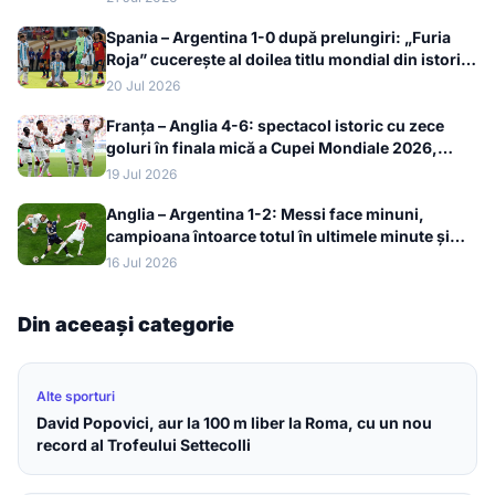
Spania – Argentina 1-0 după prelungiri: „Furia
Roja” cucerește al doilea titlu mondial din istorie
la Cupa Mondială 2026
20 Jul 2026
Franța – Anglia 4-6: spectacol istoric cu zece
goluri în finala mică a Cupei Mondiale 2026,
bronzul merge la englezi
19 Jul 2026
Anglia – Argentina 1-2: Messi face minuni,
campioana întoarce totul în ultimele minute și
merge în finala Cupei Mondiale 2026
16 Jul 2026
Din aceeași categorie
Alte sporturi
David Popovici, aur la 100 m liber la Roma, cu un nou
record al Trofeului Settecolli