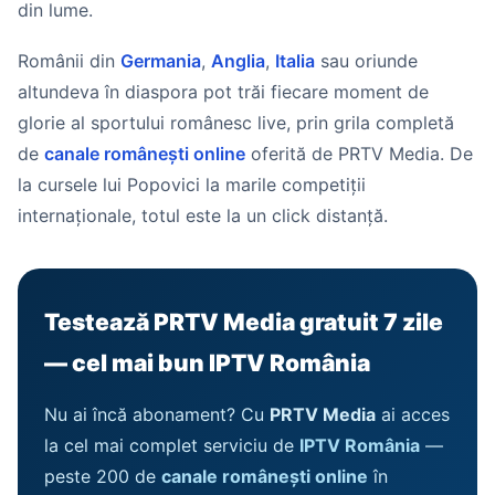
din lume.
Românii din
Germania
,
Anglia
,
Italia
sau oriunde
altundeva în diaspora pot trăi fiecare moment de
glorie al sportului românesc live, prin grila completă
de
canale românești online
oferită de PRTV Media. De
la cursele lui Popovici la marile competiții
internaționale, totul este la un click distanță.
Testează PRTV Media gratuit 7 zile
— cel mai bun IPTV România
Nu ai încă abonament? Cu
PRTV Media
ai acces
la cel mai complet serviciu de
IPTV România
—
peste 200 de
canale românești online
în