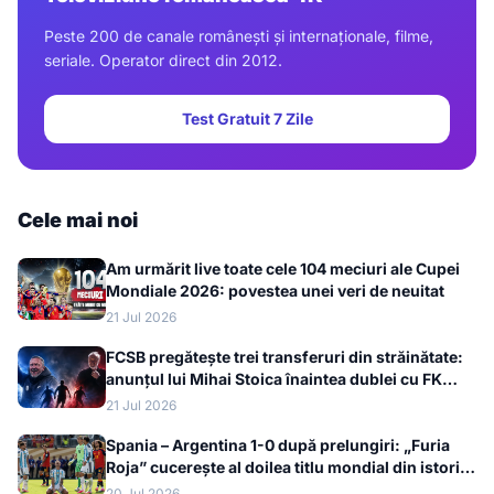
Peste 200 de canale românești și internaționale, filme,
seriale. Operator direct din 2012.
Test Gratuit 7 Zile
Cele mai noi
Am urmărit live toate cele 104 meciuri ale Cupei
Mondiale 2026: povestea unei veri de neuitat
21 Jul 2026
FCSB pregătește trei transferuri din străinătate:
anunțul lui Mihai Stoica înaintea dublei cu FK
Auda
21 Jul 2026
Spania – Argentina 1-0 după prelungiri: „Furia
Roja” cucerește al doilea titlu mondial din istorie
la Cupa Mondială 2026
20 Jul 2026