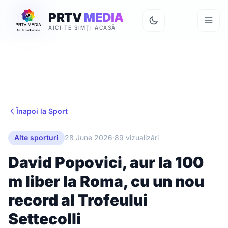
PRTV
MEDIA
AICI TE SIMȚI ACASĂ
Înapoi la Sport
Alte sporturi
28 June 2026
·
89 vizualizări
David Popovici, aur la 100
m liber la Roma, cu un nou
record al Trofeului
Settecolli