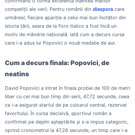
confirmând o formă excelentă înaintea marilor
competiții ale verii. Pentru românii din
diaspora
care
urmăresc fiecare apariție a celui mai bun înotător din
istoria țării, seara de la Foro Italico a fost încă un
motiv de mândrie națională. Iată cum a decurs cursa
care i-a adus lui Popovici o nouă medalie de aur.
Cum a decurs finala: Popovici, de
neatins
David Popovici a intrat în finala probei de 100 de metri
liber cu cel mai bun timp din serii, 47,72 secunde, ceea
ce i-a asigurat startul de pe culoarul central, rezervat
favoritului. În cursa decisivă, sportivul român a
confirmat pe deplin așteptările și s-a impus categoric,
oprind cronometrul la 47,26 secunde, un timp care i-a