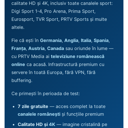
calitate HD și 4K, inclusiv toate canalele sport:
Digi Sport 1-4, Pro Arena, Prima Sport,
Eurosport, TVR Sport, PRTV Sports și multe
altele.
Fie că ești în
Germania
,
Anglia
,
Italia
,
Spania
,
Franța
,
Austria
,
Canada
sau oriunde în lume —
cu PRTV Media ai
televiziune românească
online
ca acasă. Infrastructură premium cu
servere în toată Europa, fără VPN, fără
buffering.
Ce primești în perioada de test:
7 zile gratuite
— acces complet la toate
canalele românești
și funcțiile premium
Calitate HD și
4K
— imagine cristalină pe