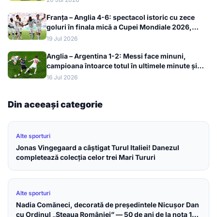
Franța – Anglia 4-6: spectacol istoric cu zece
goluri în finala mică a Cupei Mondiale 2026,
bronzul merge la englezi
19 Jul 2026
Anglia – Argentina 1-2: Messi face minuni,
campioana întoarce totul în ultimele minute și
merge în finala Cupei Mondiale 2026
16 Jul 2026
Din aceeași categorie
Alte sporturi
Jonas Vingegaard a câștigat Turul Italiei! Danezul
completează colecția celor trei Mari Tururi
Alte sporturi
Nadia Comăneci, decorată de președintele Nicușor Dan
cu Ordinul „Steaua României” — 50 de ani de la nota 10