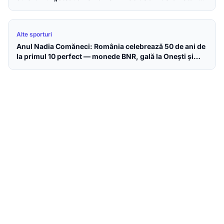
perfectă
Alte sporturi
Anul Nadia Comăneci: România celebrează 50 de ani de
la primul 10 perfect — monede BNR, gală la Onești și
omagiu la Parlamentul European