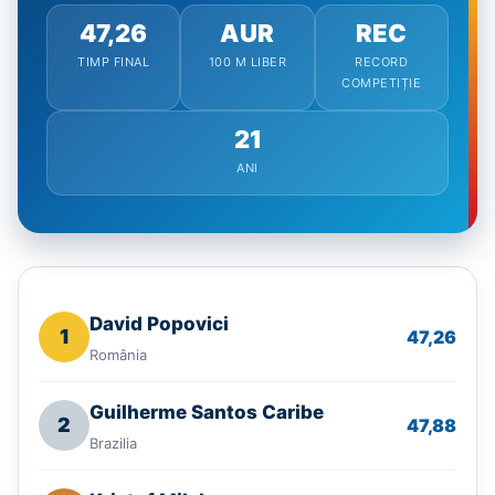
47,26
AUR
REC
TIMP FINAL
100 M LIBER
RECORD
COMPETIȚIE
21
ANI
David Popovici
1
47,26
România
Guilherme Santos Caribe
2
47,88
Brazilia