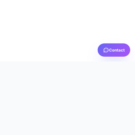
Contact
PRTV
MEDIA
AICI TE SIMȚI ACASĂ
Servicii IPTV premium cu calitate excepțională, suport