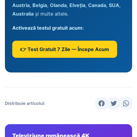
Austria
,
Belgia
,
Olanda
,
Elveția
,
Canada
,
SUA
,
Australia
și multe altele.
Activează testul gratuit acum:
👉 Test Gratuit 7 Zile — Începe Acum
Distribuie articolul:
Televiziune românească 4K