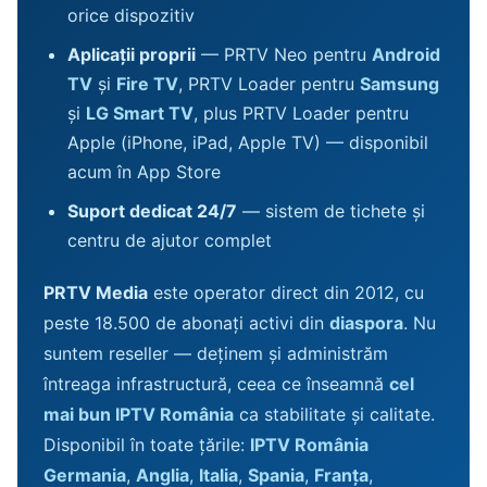
orice dispozitiv
Aplicații proprii
— PRTV Neo pentru
Android
TV
și
Fire TV
, PRTV Loader pentru
Samsung
și
LG Smart TV
, plus PRTV Loader pentru
Apple (iPhone, iPad, Apple TV) — disponibil
acum în App Store
Suport dedicat 24/7
— sistem de tichete și
centru de ajutor complet
PRTV Media
este operator direct din 2012, cu
peste 18.500 de abonați activi din
diaspora
. Nu
suntem reseller — deținem și administrăm
întreaga infrastructură, ceea ce înseamnă
cel
mai bun IPTV România
ca stabilitate și calitate.
Disponibil în toate țările:
IPTV România
Germania
,
Anglia
,
Italia
,
Spania
,
Franța
,