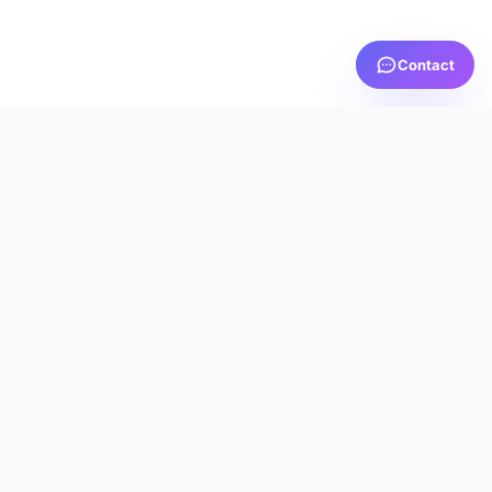
Contact
PRTV
MEDIA
AICI TE SIMȚI ACASĂ
Servicii IPTV premium cu calitate excepțională, suport
dedicat 24/7 și cea mai bună experiență de streaming
din România.