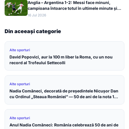
Anglia – Argentina 1-2: Messi face minuni,
campioana întoarce totul în ultimele minute și
merge în finala Cupei Mondiale 2026
16 Jul 2026
Din aceeași categorie
Alte sporturi
David Popovici, aur la 100 m liber la Roma, cu un nou
record al Trofeului Settecolli
Alte sporturi
Nadia Comăneci, decorată de președintele Nicușor Dan
cu Ordinul „Steaua României” — 50 de ani de la nota 10
perfectă
Alte sporturi
Anul Nadia Comăneci: România celebrează 50 de ani de