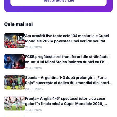
Test Gratuit 7 Zile
Cele mai noi
Am urmărit live toate cele 104 meciuri ale Cupei
Mondiale 2026: povestea unei veri de neuitat
21 Jul 2026
FCSB pregătește trei transferuri din străinătate:
anunțul lui Mihai Stoica înaintea dublei cu FK
Auda
21 Jul 2026
Spania – Argentina 1-0 după prelungiri: „Furia
Roja” cucerește al doilea titlu mondial din istorie
la Cupa Mondială 2026
20 Jul 2026
Franța – Anglia 4-6: spectacol istoric cu zece
goluri în finala mică a Cupei Mondiale 2026,
bronzul merge la englezi
19 Jul 2026