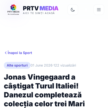
PRTV
MEDIA
AICI TE SIMȚI ACASĂ
Înapoi la Sport
Alte sporturi
01 June 2026
·
122 vizualizări
Jonas Vingegaard a
câștigat Turul Italiei!
Danezul completează
colecția celor trei Mari