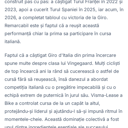
construit pas cu pas: a câștigat Turul Franței în 2022 și
2023, apoi a cucerit Turul Spaniei în 2025, iar acum, în
2026, a completat tabloul cu victoria de la Giro.
Remarcabil este și faptul că a reușit această
performanță chiar la prima sa participare în cursa
italiană.
Faptul că a câștigat Giro d'Italia din prima încercare
spune multe despre clasa lui Vingegaard. Mulți cicliști
de top încearcă ani la rând să cucerească o astfel de
cursă fără să reușească, însă danezul a abordat
competiția italiană cu o pregătire impecabilă și cu o
echipă extrem de puternică în jurul său. Visma-Lease a
Bike a controlat cursa de la un capăt la altul,
protejându-și liderul și ajutându-l să-și impună ritmul în
momentele-cheie. Această dominație colectivă a fost
unul dintre ingredientele esențiale ale succesului