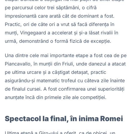
pe parcursul celor trei săptămâni, o cifră
impresionantă care arată cât de dominant a fost.
Practic, ori de câte ori a vrut să facă diferența în
munți, Vingegaard a accelerat și și-a lăsat rivalii în
urmă, demonstrând o formă fizică de excepție.
Una dintre cele mai importante etape a fost cea de pe
Piancavallo, în munții din Friuli, unde danezul a atacat
pe ultima urcare și a câștigat detașat, practic
asigurându-și matematic trofeul cu câteva zile înainte
de finalul cursei. A fost confirmarea unei superiorități
anunțate încă din primele zile ale competiției.
Spectacol la final, în inima Romei
Ultima etapă a Giro-ului a oferit, ca de obicei, un