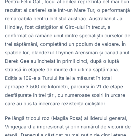
Pentru Felix Gall, locul al doilea reprezintă cel mai bun
rezultat al carierei sale într-un Mare Tur, o performanță
remarcabilă pentru ciclistul austriac. Australianul Jai
Hindley, fost câștigător al Giro-ului în trecut, a
confirmat că rămâne unul dintre specialiștii curselor de
trei săptămâni, completând un podium de valoare. În
spatele lor, olandezul Thymen Arensman și canadianul
Derek Gee au încheiat în primii cinci, după o luptă
strânsă în etapele de munte din ultima săptămână.
Ediția a 109-a a Turului Italiei a măsurat în total
aproape 3.500 de kilometri, parcurși în 21 de etape
desfășurate în trei țări, cu numeroase sosiri în urcare
care au pus la încercare rezistența cicliștilor.
Pe lângă tricoul roz (Maglia Rosa) al liderului general,
Vingegaard a impresionat și prin numărul de victorii de
etapă. Danezul a câștigat nu mai puțin de cinci etape