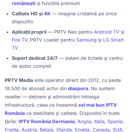
românești
și funcțiile premium
Calitate HD și
4K
— imagine cristalină pe orice
dispozitiv
Aplicații proprii
— PRTV Neo pentru
Android TV
și
Fire TV
, PRTV Loader pentru
Samsung
și
LG Smart
TV
Suport dedicat 24/7
— sistem de tichete și centru
de ajutor complet
PRTV Media
este operator direct din 2012, cu peste
18.500 de abonați activi din
diaspora
. Nu suntem
reseller — deținem și administrăm întreaga
infrastructură, ceea ce înseamnă
cel mai bun IPTV
România
ca stabilitate și calitate. Disponibil în toate
țările:
IPTV România Germania
,
Anglia
,
Italia
,
Spania
,
Franța
,
Austria
,
Belgia
,
Olanda
,
Elveția
,
Canada
,
SUA
,