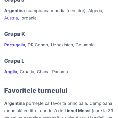
Argentina
(campioana mondială en titre), Algeria,
Austria
, Iordania.
Grupa K
Portugalia
, DR Congo, Uzbekistan, Columbia.
Grupa L
Anglia
, Croația, Ghana, Panama.
Favoritele turneului
Argentina
pornește ca favorită principală. Campioana
mondială en titre, condusă de
Lionel Messi
(care la 39
de ani va participa probabil la ultimul său Mondial), va