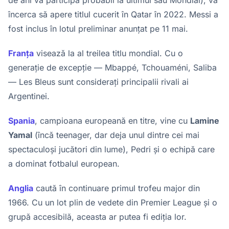
încerca să apere titlul cucerit în Qatar în 2022. Messi a
fost inclus în lotul preliminar anunțat pe 11 mai.
Franța
visează la al treilea titlu mondial. Cu o
generație de excepție — Mbappé, Tchouaméni, Saliba
— Les Bleus sunt considerați principalii rivali ai
Argentinei.
Spania
, campioana europeană en titre, vine cu
Lamine
Yamal
(încă teenager, dar deja unul dintre cei mai
spectaculoși jucători din lume), Pedri și o echipă care
a dominat fotbalul european.
Anglia
caută în continuare primul trofeu major din
1966. Cu un lot plin de vedete din Premier League și o
grupă accesibilă, aceasta ar putea fi ediția lor.