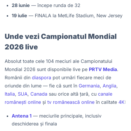
28 iunie
— începe runda de 32
19 iulie
— FINALA la MetLife Stadium, New Jersey
Unde vezi Campionatul Mondial
2026 live
Absolut toate cele 104 meciuri ale Campionatului
Mondial 2026 sunt disponibile live pe
PRTV Media
.
Românii din
diaspora
pot urmări fiecare meci de
oriunde din lume — fie că sunt în
Germania
,
Anglia
,
Italia
,
SUA
,
Canada
sau orice altă țară, cu
canale
românești online
și
tv românească online
în calitate
4K
:
Antena 1
— meciurile principale, inclusiv
deschiderea și finala