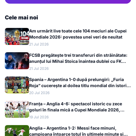
Cele mai noi
Am urmărit live toate cele 104 meciuri ale Cupei
Mondiale 2026: povestea unei veri de neuitat
21 Jul 2026
FCSB pregătește trei transferuri din străinătate:
anunțul lui Mihai Stoica înaintea dublei cu FK
Auda
21 Jul 2026
Spania – Argentina 1-0 după prelungiri: „Furia
Roja” cucerește al doilea titlu mondial din istorie
la Cupa Mondială 2026
20 Jul 2026
Franța – Anglia 4-6: spectacol istoric cu zece
goluri în finala mică a Cupei Mondiale 2026,
bronzul merge la englezi
19 Jul 2026
Anglia – Argentina 1-2: Messi face minuni,
campioana întoarce totul în ultimele minute și