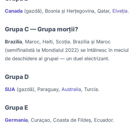
Canada
(gazdă), Bosnia și Herțegovina, Qatar,
Elveția
.
Grupa C — Grupa morții?
Brazilia
, Maroc, Haiti, Scoția. Brazilia și Maroc
(semifinalistă la Mondialul 2022) se întâlnesc în meciul
de deschidere al grupei — un duel electrizant.
Grupa D
SUA
(gazdă), Paraguay,
Australia
, Turcia.
Grupa E
Germania
, Curaçao, Coasta de Fildeș, Ecuador.