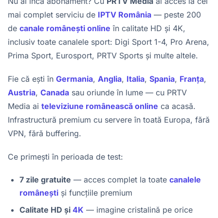
Nu ai încă abonament? Cu
PRTV Media
ai acces la cel
mai complet serviciu de
IPTV România
— peste 200
de
canale românești online
în calitate HD și 4K,
inclusiv toate canalele sport: Digi Sport 1-4, Pro Arena,
Prima Sport, Eurosport, PRTV Sports și multe altele.
Fie că ești în
Germania
,
Anglia
,
Italia
,
Spania
,
Franța
,
Austria
,
Canada
sau oriunde în lume — cu PRTV
Media ai
televiziune românească online
ca acasă.
Infrastructură premium cu servere în toată Europa, fără
VPN, fără buffering.
Ce primești în perioada de test:
7 zile gratuite
— acces complet la toate
canalele
românești
și funcțiile premium
Calitate HD și
4K
— imagine cristalină pe orice