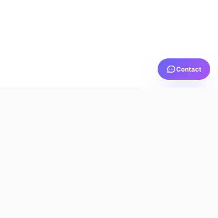
Contact
PRTV
MEDIA
AICI TE SIMȚI ACASĂ
Servicii IPTV premium cu calitate excepțională, suport
dedicat 24/7 și cea mai bună experiență de streaming