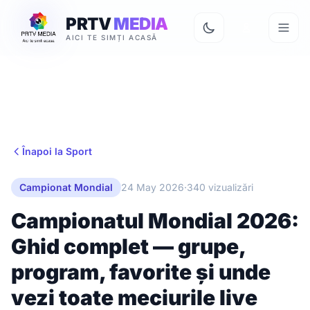
PRTV
MEDIA
AICI TE SIMȚI ACASĂ
Înapoi la Sport
Campionat Mondial
24 May 2026
·
340 vizualizări
Campionatul Mondial 2026:
Ghid complet — grupe,
program, favorite și unde
vezi toate meciurile live