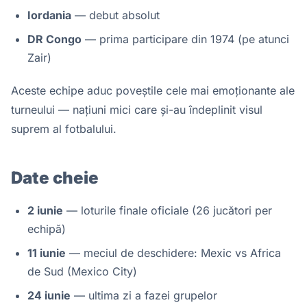
Iordania
— debut absolut
DR Congo
— prima participare din 1974 (pe atunci
Zair)
Aceste echipe aduc poveștile cele mai emoționante ale
turneului — națiuni mici care și-au îndeplinit visul
suprem al fotbalului.
Date cheie
2 iunie
— loturile finale oficiale (26 jucători per
echipă)
11 iunie
— meciul de deschidere: Mexic vs Africa
de Sud (Mexico City)
24 iunie
— ultima zi a fazei grupelor