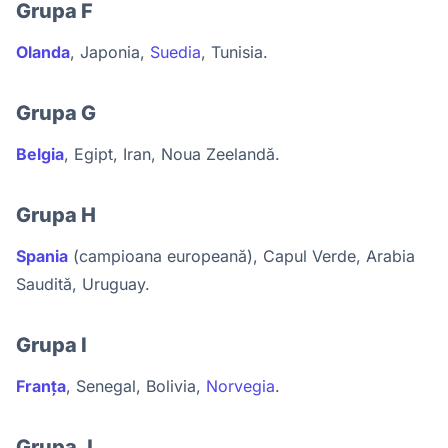
Grupa F
Olanda
, Japonia,
Suedia
, Tunisia.
Grupa G
Belgia
, Egipt, Iran, Noua Zeelandă.
Grupa H
Spania
(campioana europeană), Capul Verde, Arabia
Saudită, Uruguay.
Grupa I
Franța
, Senegal, Bolivia,
Norvegia
.
Grupa J