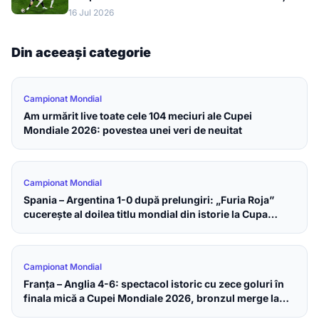
merge în finala Cupei Mondiale 2026
16 Jul 2026
Din aceeași categorie
Campionat Mondial
Am urmărit live toate cele 104 meciuri ale Cupei
Mondiale 2026: povestea unei veri de neuitat
Campionat Mondial
Spania – Argentina 1-0 după prelungiri: „Furia Roja”
cucerește al doilea titlu mondial din istorie la Cupa
Mondială 2026
Campionat Mondial
Franța – Anglia 4-6: spectacol istoric cu zece goluri în
finala mică a Cupei Mondiale 2026, bronzul merge la
englezi