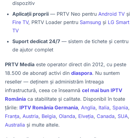
dispozitiv
Aplicații proprii
— PRTV Neo pentru
Android TV
și
Fire TV
, PRTV Loader pentru
Samsung
și
LG Smart
TV
Suport dedicat 24/7
— sistem de tichete și centru
de ajutor complet
PRTV Media
este operator direct din 2012, cu peste
18.500 de abonați activi din
diaspora
. Nu suntem
reseller — deținem și administrăm întreaga
infrastructură, ceea ce înseamnă
cel mai bun IPTV
România
ca stabilitate și calitate. Disponibil în toate
țările:
IPTV România Germania
,
Anglia
,
Italia
,
Spania
,
Franța
,
Austria
,
Belgia
,
Olanda
,
Elveția
,
Canada
,
SUA
,
Australia
și multe altele.